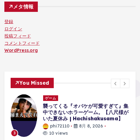
メタ情報
登録
ログイン
投稿フィード
コメントフィード
WordPress.org
You Missed
ゲーム
体
襲ってくる『オバケが可愛すぎて』集
中できないホラーゲーム。【八尺様が
に
いた夏休み | Hachishakusama】
phi72110
8月 8, 2026
10 views
3