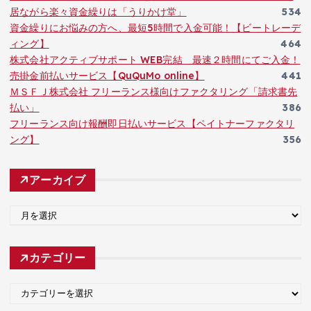
居ながら楽々資金繰りは「うりかけ堂」
534
資金繰りにお悩みの方へ、最短5時間で入金可能！【ビートレーデ
ィング】
464
株式会社アクティブサポート WEB完結 最速２時間にてご入金！
売掛金前払いサービス【QuQuMo online】
441
ＭＳＦＪ株式会社 フリーランス様向けファクタリング「請求書先
払い」
386
フリーランス向け報酬即日払いサービス【ペイトナーファクタリ
ング】
356
アーカイブ
ア
ー
カ
カテゴリー
イ
ブ
カ
テ