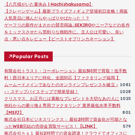
【八尺様がいた夏休み | Hachishakusama】
【クレーンゲーム】最新プライズフィギュア登場初日攻略！再販
人気景品に挑んだらやっぱりやばかった！？
ゲーフリの新作がまさかの賛否両論..SEKIROやニーアなどの名作
をミックスさせたら荒削りな挑戦作に。主人公は可愛い。良い
点・悪い点をレビュー【ビーストオブリンカネーション】
Popular Posts
有限会社トラスト・コーポレーション 最短3時間で買取！低手数
料！西日本エリアに特化、全国対応【ファクタリング福岡 】
ムームードメインであなたのオンラインプレゼンスを確立 -
1081
- - ステップバイステップで簡単登録！
1028
クリスマス、お正月には素敵なプレゼントを大切なあの人に
1025
他社からの乗り換え専用ファクタリング 業界最低水準手数料
【MSFJ】
801
株式会社日本ビジネスリンクス： 最短2時間で資金化が可能とな
ったWEB完結の売掛金買取サービス！【LINK】
579
株式会社ｈｓ１ 最短2時間での資金調達！クラウドでオフィスに