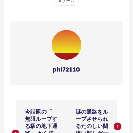
ゲーム
phi72110
投
今話題の「
謎の通路をル
稿
無限ループす
ープさせられ
る駅の地下通
るたのしい間