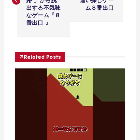
ナ
路 」から脱
違い探しゲー
出する不気味
ム８番出口
ビ
なゲーム『８
番出口 』
ゲ
ー
Related Posts
シ
ョ
ン