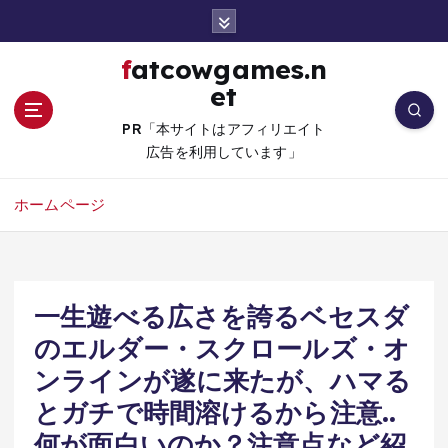
コ
ン
テ
fatcowgames.n
ン
et
ツ
へ
PR「本サイトはアフィリエイト
移
広告を利用しています」
動
ホームページ
一生遊べる広さを誇るベセスダ
のエルダー・スクロールズ・オ
ンラインが遂に来たが、ハマる
とガチで時間溶けるから注意..
何が面白いのか？注意点など紹