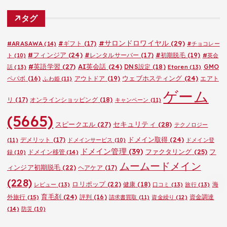
ゴ
タグ
リ
ー
#サロンドロワイヤル
(29)
#ARASAWA
(14)
#ギフト
(17)
#チョコレー
#フィンジア
(24)
#レンタルサーバー
(17)
#初期脱毛
(19)
ト
(10)
#英会
#英語学習
(27)
AI英会話
(24)
DNS設定
(18)
GMO
話
(13)
Etoren
(13)
ウェブホスティング
(24)
ペパボ
(16)
アウトドア
(19)
エアト
ふわ姫
(11)
ゲーム
リ
(17)
オンラインショッピング
(18)
キャンペーン
(11)
(5665)
セキュリティ
(28)
スピークエル
(27)
テクノロジー
ドメイン取得
(24)
デメリット
(17)
(11)
ドメインサービス
(10)
ドメイン登
ドメイン管理
(39)
ファクタリング
(25)
フ
ドメイン移管
(14)
録
(10)
ムームードメイン
ィンジア初期脱毛
(22)
ヘアケア
(17)
(228)
ロリポップ
(22)
健康
(18)
海
レビュー
(13)
口コミ
(13)
旅行
(13)
育毛剤
(24)
外旅行
(15)
評判
(16)
資金調達
請求書買取
(11)
資金繰り
(12)
(14)
防災
(10)