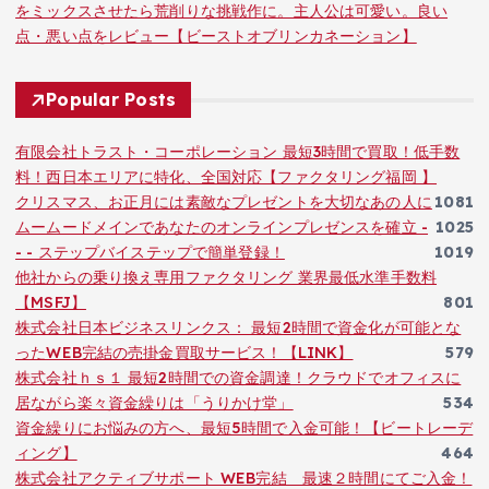
をミックスさせたら荒削りな挑戦作に。主人公は可愛い。良い
点・悪い点をレビュー【ビーストオブリンカネーション】
Popular Posts
有限会社トラスト・コーポレーション 最短3時間で買取！低手数
料！西日本エリアに特化、全国対応【ファクタリング福岡 】
クリスマス、お正月には素敵なプレゼントを大切なあの人に
1081
ムームードメインであなたのオンラインプレゼンスを確立 -
1025
- - ステップバイステップで簡単登録！
1019
他社からの乗り換え専用ファクタリング 業界最低水準手数料
【MSFJ】
801
株式会社日本ビジネスリンクス： 最短2時間で資金化が可能とな
ったWEB完結の売掛金買取サービス！【LINK】
579
株式会社ｈｓ１ 最短2時間での資金調達！クラウドでオフィスに
居ながら楽々資金繰りは「うりかけ堂」
534
資金繰りにお悩みの方へ、最短5時間で入金可能！【ビートレーデ
ィング】
464
株式会社アクティブサポート WEB完結 最速２時間にてご入金！