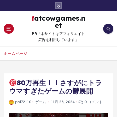
コ
ン
テ
fatcowgames.n
ン
et
ツ
へ
PR「本サイトはアフィリエイト
移
広告を利用しています」
動
ホームページ
80万再生！！さすがにトラ
ウマすぎたゲームの鬱展開
phi72110
ゲーム
11月 28, 2024
0 コメント