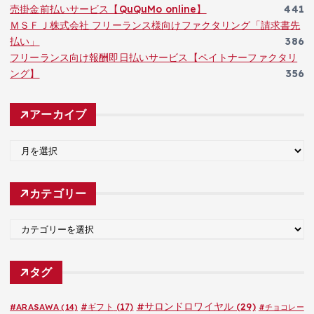
売掛金前払いサービス【QuQuMo online】
441
ＭＳＦＪ株式会社 フリーランス様向けファクタリング「請求書先
払い」
386
フリーランス向け報酬即日払いサービス【ペイトナーファクタリ
ング】
356
アーカイブ
ア
ー
カ
カテゴリー
イ
ブ
カ
テ
ゴ
タグ
リ
ー
#サロンドロワイヤル
(29)
#ARASAWA
(14)
#ギフト
(17)
#チョコレー