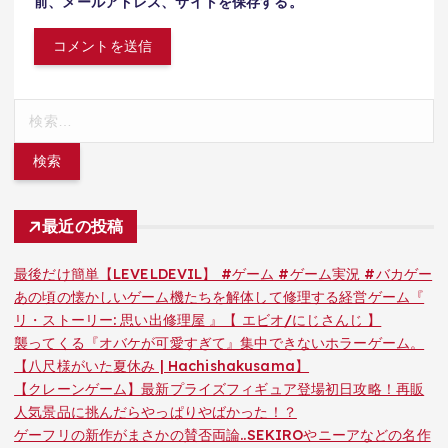
前、メールアドレス、サイトを保存する。
検
索:
最近の投稿
最後だけ簡単【LEVELDEVIL】 #ゲーム #ゲーム実況 #バカゲー
あの頃の懐かしいゲーム機たちを解体して修理する経営ゲーム『
リ・ストーリー: 思い出修理屋 』【 エビオ/にじさんじ 】
襲ってくる『オバケが可愛すぎて』集中できないホラーゲーム。
【八尺様がいた夏休み | Hachishakusama】
【クレーンゲーム】最新プライズフィギュア登場初日攻略！再販
人気景品に挑んだらやっぱりやばかった！？
ゲーフリの新作がまさかの賛否両論..SEKIROやニーアなどの名作