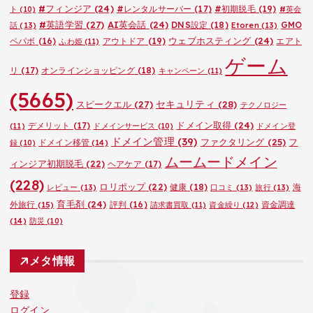
#フィンジア
(24)
#レンタルサーバー
(17)
#初期脱毛
(19)
ト
(10)
#英会
#英語学習
(27)
AI英会話
(24)
DNS設定
(18)
GMO
話
(13)
Etoren
(13)
ウェブホスティング
(24)
ペパボ
(16)
アウトドア
(19)
エアト
ふわ姫
(11)
ゲーム
リ
(17)
オンラインショッピング
(18)
キャンペーン
(11)
(5665)
セキュリティ
(28)
スピークエル
(27)
テクノロジー
ドメイン取得
(24)
デメリット
(17)
(11)
ドメインサービス
(10)
ドメイン登
ドメイン管理
(39)
ファクタリング
(25)
フ
ドメイン移管
(14)
録
(10)
ムームードメイン
ィンジア初期脱毛
(22)
ヘアケア
(17)
(228)
ロリポップ
(22)
健康
(18)
海
レビュー
(13)
口コミ
(13)
旅行
(13)
育毛剤
(24)
外旅行
(15)
評判
(16)
資金調達
請求書買取
(11)
資金繰り
(12)
(14)
防災
(10)
メタ情報
登録
ログイン