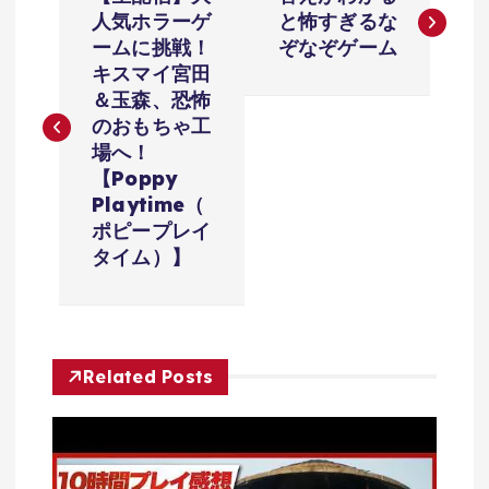
稿
人気ホラーゲ
と怖すぎるな
ームに挑戦！
ぞなぞゲーム
ナ
キスマイ宮田
＆玉森、恐怖
ビ
のおもちゃ工
場へ！
ゲ
【Poppy
Playtime（
ー
ポピープレイ
タイム）】
シ
ョ
Related Posts
ン