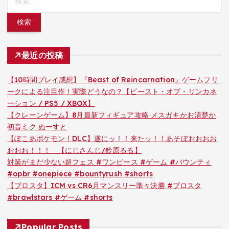
索:
最近の投稿
【10時間プレイ感想】『Beast of Reincarnation』ゲームフリ
ークによる注目作！実際どうなの？【ビースト・オブ・リンカネ
ーション / PS5 / XBOX】
【クレーンゲーム】8月最新フィギュア攻略 メスガキかお清楚か
初音ミク ぬーすと
【ぽこあポケモン！DLC】遂にッ！！来たッ！！あそぼおおおお
おおお！！！ 【にじさんじ/鈴原るる】
対策がまだ少ない超フェス #ワンピース #ゲーム #バウンティ
#opbr #onepiece #bountyrush #shorts
【ブロスタ】ICM vs CR6月マンスリー準々決勝 #ブロスタ
#brawlstars #ゲーム #shorts
Popular Posts