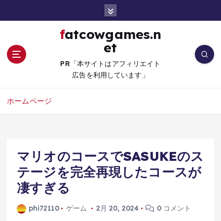
コ
ン
テ
fatcowgames.n
ン
et
ツ
へ
PR「本サイトはアフィリエイト
移
広告を利用しています」
動
ホームページ
マリオのコースでSASUKEのス
テージを完全再現したコースが
凄すぎる
phi72110
ゲーム
2月 20, 2024
0 コメント