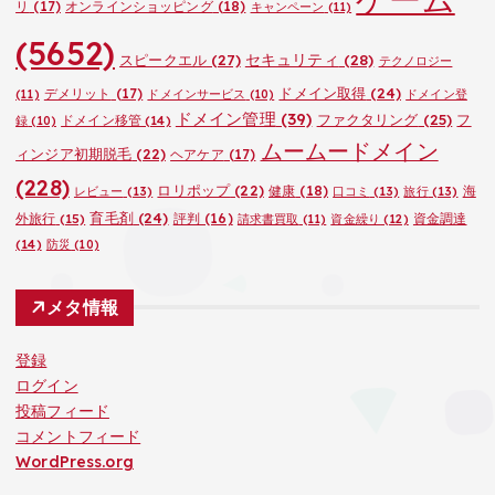
リ
(17)
オンラインショッピング
(18)
キャンペーン
(11)
(5652)
セキュリティ
(28)
スピークエル
(27)
テクノロジー
ドメイン取得
(24)
デメリット
(17)
(11)
ドメインサービス
(10)
ドメイン登
ドメイン管理
(39)
ファクタリング
(25)
フ
ドメイン移管
(14)
録
(10)
ムームードメイン
ィンジア初期脱毛
(22)
ヘアケア
(17)
(228)
ロリポップ
(22)
健康
(18)
海
レビュー
(13)
口コミ
(13)
旅行
(13)
育毛剤
(24)
外旅行
(15)
評判
(16)
資金調達
請求書買取
(11)
資金繰り
(12)
(14)
防災
(10)
メタ情報
登録
ログイン
投稿フィード
コメントフィード
WordPress.org