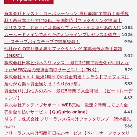
有限会社トラスト・コーポレーション 最短3時間で買取！低手数
料！西日本エリアに特化、全国対応【ファクタリング福岡 】
クリスマス、お正月には素敵なプレゼントを大切なあの人に
1082
ムームードメインであなたのオンラインプレゼンスを確立 -
1026
- - ステップバイステップで簡単登録！
996
他社からの乗り換え専用ファクタリング 業界最低水準手数料
【MSFJ】
802
株式会社日本ビジネスリンクス： 最短2時間で資金化が可能とな
ったWEB完結の売掛金買取サービス！【LINK】
579
株式会社ｈｓ１ 最短2時間での資金調達！クラウドでオフィスに
居ながら楽々資金繰りは「うりかけ堂」
533
資金繰りにお悩みの方へ、最短5時間で入金可能！【ビートレーデ
ィング】
463
株式会社アクティブサポート WEB完結 最速２時間にてご入金！
売掛金前払いサービス【QuQuMo online】
441
ＭＳＦＪ株式会社 フリーランス様向けファクタリング「請求書先
払い」
386
フリーランス向け報酬即日払いサービス【ペイトナーファクタリ