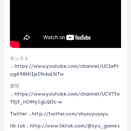
モンスト
→https://www.youtube.com/channel/UC1ePt
ugA98NtIjeINdaLNTw
実写
→https://www.youtube.com/channel/UCV73o
Y5j3_nOiMyIgLQDc-w
Twitter→http://twitter.com/shussyussyu
tik tok→http://www.tiktok.com/@syu_games