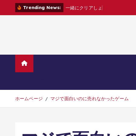
コ
Trending News:
一
緒
に
ク
リ
ア
し
ょ
?
[
家
電
カ
ン
テ
ン
ツ
へ
移
動
ホーム
TVニューストレンド
マ
美容・ダイエット・健康
旅行・グル
ホームページ
マジで面白いのに売れなかったゲーム