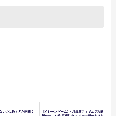
ないのに怖すぎた瞬間２
【クレーンゲーム】4月最新フィギュア攻略
新ぬースト箱 再現性有り リーチ形の作り方