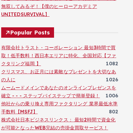
無双してみるぞ！【僕のヒーローアカデミア
UNITEDSURVIVAL】
Popular Posts
有限会社トラスト・コーポレーション 最短3時間で買
取！低手数料！西日本エリアに特化、全国対応【ファ
クタリング福岡 】
1082
クリスマス、お正月には素敵なプレゼントを大切なあ
の人に
1026
ムームードメインであなたのオンラインプレゼンスを
確立 - - - ステップバイステップで簡単登録！
1006
他社からの乗り換え専用ファクタリング 業界最低水準
手数料【MSFJ】
802
株式会社日本ビジネスリンクス： 最短2時間で資金化
が可能となったWEB完結の売掛金買取サービス！