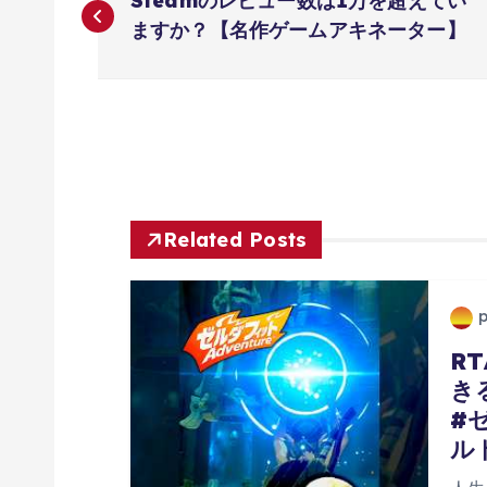
Steamのレビュー数は1万を超えてい
稿
ますか？【名作ゲームアキネーター】
ナ
ビ
ゲ
Related Posts
ー
シ
R
き
ョ
#
ル
ン