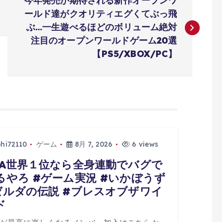
今年発売が期待される新作オープンワ
ールド達がクオリティエグくてぶっ飛
ぶ…一生遊べるほどのボリューム絶対
注目のオープンワールドゲーム20選
【PS5/XBOX/PC】
phi72110
ゲーム
8月 7, 2026
6 views
TA世界１位なら全身連動でバグで
るやろ #ゲーム実況 #いかぼうず
ゼルダの伝説 #ブレスオブザワイ
ド