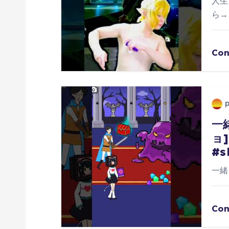
人生
ら→h
Con
一
ョ
#s
一緒
Con