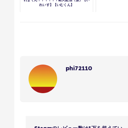
れいす】【いむくん】
phi72110
投