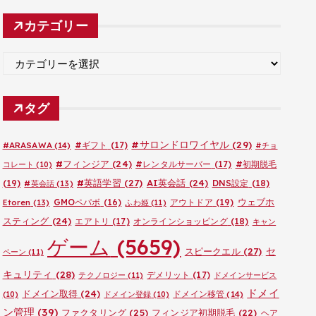
カ
カテゴリー
イ
ブ
カ
テ
ゴ
タグ
リ
ー
#サロンドロワイヤル
(29)
#ARASAWA
(14)
#ギフト
(17)
#チョ
#フィンジア
(24)
#レンタルサーバー
(17)
#初期脱毛
コレート
(10)
#英語学習
(27)
AI英会話
(24)
(19)
DNS設定
(18)
#英会話
(13)
ウェブホ
GMOペパボ
(16)
アウトドア
(19)
Etoren
(13)
ふわ姫
(11)
スティング
(24)
エアトリ
(17)
オンラインショッピング
(18)
キャン
ゲーム
(5659)
セ
スピークエル
(27)
ペーン
(11)
キュリティ
(28)
デメリット
(17)
テクノロジー
(11)
ドメインサービス
ドメイ
ドメイン取得
(24)
ドメイン移管
(14)
(10)
ドメイン登録
(10)
ン管理
(39)
ファクタリング
(25)
フィンジア初期脱毛
(22)
ヘア