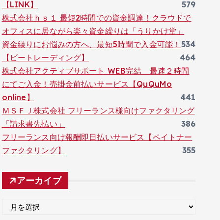
【LINK】
579
株式会社ｈｓ１ 最短2時間での資金調達！クラウドで
オフィスに居ながら楽々資金繰りは「うりかけ堂」
資金繰りにお悩みの方へ、最短5時間で入金可能！
534
【ビートレーディング】
464
株式会社アクティブサポート WEB完結 最速２時間
にてご入金！売掛金前払いサービス【QuQuMo
online】
441
ＭＳＦＪ株式会社 フリーランス様向けファクタリング
「請求書先払い」
386
フリーランス向け報酬即日払いサービス【ペイトナー
ファクタリング】
355
アーカイブ
ア
ー