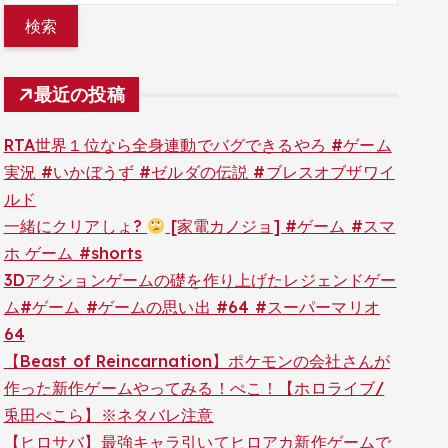
最近の投稿
RTA世界１位なら全身連動でバグできるやろ #ゲーム
実況 #いかぼうず #ゼルダの伝説 #ブレスオブザワイ
ルド
一緒にクリアしょ?
[家電カノジョ] #ゲーム #スマ
ホ ゲーム #shorts
3Dアクションゲームの礎を作り上げたレジェンドゲー
ム#ゲーム #ゲームの思い出 #64 #スーパーマリオ
64
【Beast of Reincarnation】ポケモンの会社さんが
作った新作ゲームやってみる！ぺこ！【ホロライブ/
兎田ぺこら】※ネタバレ注意
【ヒロサバ】最強キャラ引いてヒロアカ新作ゲームで