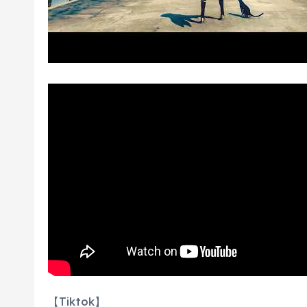
【Tiktok】