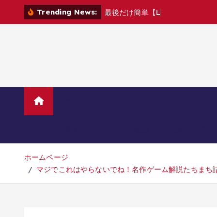
コ
Trending News:
最
後
だ
け
簡
単
【
L
E
V
E
L
D
E
V
ン
テ
ン
ツ
へ
移
動
ホーム
TVニューストレンド
マ
美容・ダイエット・健康
旅行・グル
ホームページ
マジでこれはやらないでね！名作ゲーム解説たちまち詰