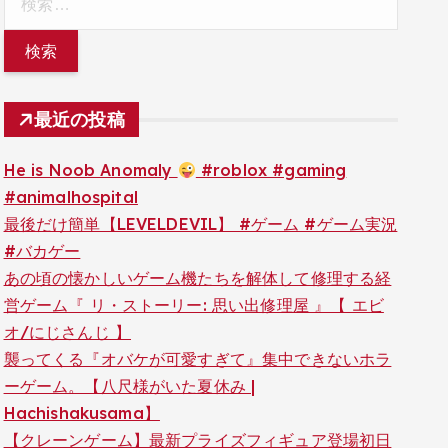
索:
最近の投稿
He is Noob Anomaly
#roblox #gaming
#animalhospital
最後だけ簡単【LEVELDEVIL】 #ゲーム #ゲーム実況
#バカゲー
あの頃の懐かしいゲーム機たちを解体して修理する経
営ゲーム『 リ・ストーリー: 思い出修理屋 』【 エビ
オ/にじさんじ 】
襲ってくる『オバケが可愛すぎて』集中できないホラ
ーゲーム。【八尺様がいた夏休み |
Hachishakusama】
【クレーンゲーム】最新プライズフィギュア登場初日