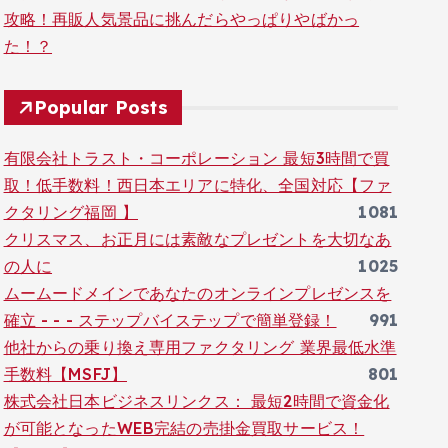
攻略！再販人気景品に挑んだらやっぱりやばかっ
た！？
Popular Posts
有限会社トラスト・コーポレーション 最短3時間で買
取！低手数料！西日本エリアに特化、全国対応【ファ
クタリング福岡 】
1081
クリスマス、お正月には素敵なプレゼントを大切なあ
の人に
1025
ムームードメインであなたのオンラインプレゼンスを
確立 - - - ステップバイステップで簡単登録！
991
他社からの乗り換え専用ファクタリング 業界最低水準
手数料【MSFJ】
801
株式会社日本ビジネスリンクス： 最短2時間で資金化
が可能となったWEB完結の売掛金買取サービス！