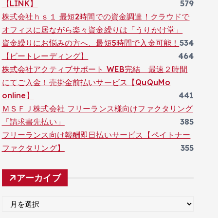
【LINK】
579
株式会社ｈｓ１ 最短2時間での資金調達！クラウドで
オフィスに居ながら楽々資金繰りは「うりかけ堂」
資金繰りにお悩みの方へ、最短5時間で入金可能！
534
【ビートレーディング】
464
株式会社アクティブサポート WEB完結 最速２時間
にてご入金！売掛金前払いサービス【QuQuMo
online】
441
ＭＳＦＪ株式会社 フリーランス様向けファクタリング
「請求書先払い」
385
フリーランス向け報酬即日払いサービス【ペイトナー
ファクタリング】
355
アーカイブ
ア
ー