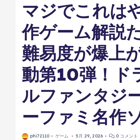
マジでこれは
作ゲーム解説
難易度が爆上
動第10弾！ド
ルファンタジー
ーファミ名作
phi72110
ゲーム
5月 29, 2026
0 コメント