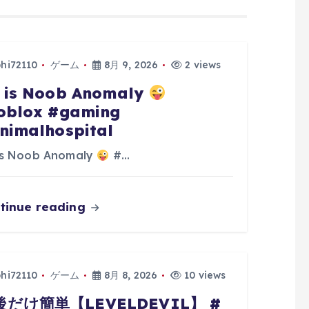
phi72110
ゲーム
8月 9, 2026
2 views
 is Noob Anomaly
oblox #gaming
nimalhospital
is Noob Anomaly
#…
tinue reading
phi72110
ゲーム
8月 8, 2026
10 views
後だけ簡単【LEVELDEVIL】 #