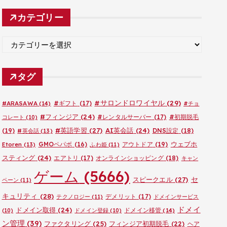
カ
カテゴリー
イ
ブ
カ
テ
ゴ
タグ
リ
ー
#サロンドロワイヤル
(29)
#ARASAWA
(14)
#ギフト
(17)
#チョ
#フィンジア
(24)
#レンタルサーバー
(17)
#初期脱毛
コレート
(10)
#英語学習
(27)
AI英会話
(24)
(19)
DNS設定
(18)
#英会話
(13)
ウェブホ
GMOペパボ
(16)
アウトドア
(19)
Etoren
(13)
ふわ姫
(11)
スティング
(24)
エアトリ
(17)
オンラインショッピング
(18)
キャン
ゲーム
(5666)
セ
スピークエル
(27)
ペーン
(11)
キュリティ
(28)
デメリット
(17)
テクノロジー
(11)
ドメインサービス
ドメイ
ドメイン取得
(24)
ドメイン移管
(14)
(10)
ドメイン登録
(10)
ン管理
(39)
ファクタリング
(25)
フィンジア初期脱毛
(22)
ヘア