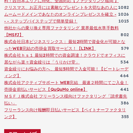
料！西日本エリアに特化、全国対応【ファクタリング福岡 】
クリスマス、お正月には素敵なプレゼントを大切なあの人に
1082
ムームードメインであなたのオンラインプレゼンスを確立 -
1026
- - ステップバイステップで簡単登録！
1015
他社からの乗り換え専用ファクタリング 業界最低水準手数料
【MSFJ】
802
株式会社日本ビジネスリンクス： 最短2時間で資金化が可能とな
ったWEB完結の売掛金買取サービス！【LINK】
579
株式会社ｈｓ１ 最短2時間での資金調達！クラウドでオフィスに
居ながら楽々資金繰りは「うりかけ堂」
534
資金繰りにお悩みの方へ、最短5時間で入金可能！【ビートレーデ
ィング】
464
株式会社アクティブサポート WEB完結 最速２時間にてご入金！
売掛金前払いサービス【QuQuMo online】
441
ＭＳＦＪ株式会社 フリーランス様向けファクタリング「請求書先
払い」
386
フリーランス向け報酬即日払いサービス【ペイトナーファクタリ
ング】
355