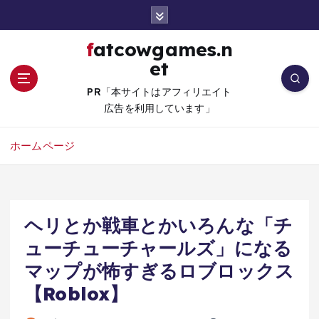
コ
ン
テ
fatcowgames.n
ン
et
ツ
へ
PR「本サイトはアフィリエイト
移
広告を利用しています」
動
ホームページ
ヘリとか戦車とかいろんな「チ
ューチューチャールズ」になる
マップが怖すぎるロブロックス
【Roblox】