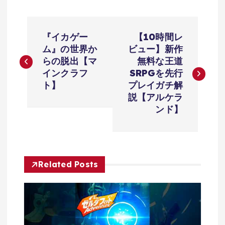
投
『イカゲー
【10時間レ
稿
ム』の世界か
ビュー】新作
らの脱出【マ
無料な王道
ナ
インクラフ
SRPGを先行
ト】
プレイガチ解
ビ
説【アルケラ
ンド】
ゲ
ー
Related Posts
シ
ョ