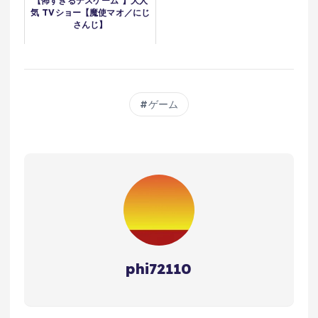
【怖すぎるデスゲーム 】大人
気 TVショー【魔使マオ／にじ
さんじ】
ゲーム
phi72110