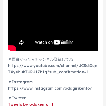
▼面白かったらチャンネル登録してね
https://www.youtube.com/channel/UCSdiXqn
TXy6hukTURUIZbIg?sub_confirmation=1
▼Instagram
https://www.instagram.com/odagirikento/
▼Twitter
Tweets by odakento_1