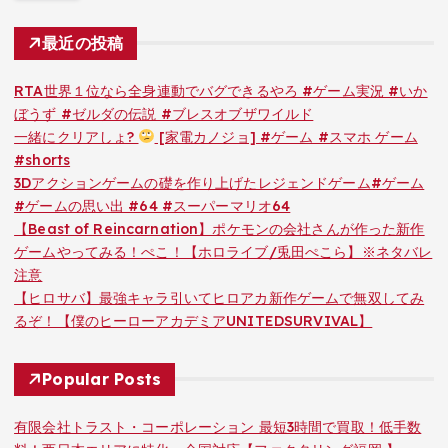
最近の投稿
RTA世界１位なら全身連動でバグできるやろ #ゲーム実況 #いか
ぼうず #ゼルダの伝説 #ブレスオブザワイルド
一緒にクリアしょ?
[家電カノジョ] #ゲーム #スマホ ゲーム
#shorts
3Dアクションゲームの礎を作り上げたレジェンドゲーム#ゲーム
#ゲームの思い出 #64 #スーパーマリオ64
【Beast of Reincarnation】ポケモンの会社さんが作った新作
ゲームやってみる！ぺこ！【ホロライブ/兎田ぺこら】※ネタバレ
注意
【ヒロサバ】最強キャラ引いてヒロアカ新作ゲームで無双してみ
るぞ！【僕のヒーローアカデミアUNITEDSURVIVAL】
Popular Posts
有限会社トラスト・コーポレーション 最短3時間で買取！低手数