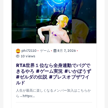
ン
phi72110
ゲーム
8月 7, 2026
10 views
RTA世界１位なら全身連動でバグで
きるやろ #ゲーム実況 #いかぼうず
#ゼルダの伝説 #ブレスオブザワイ
ルド
人生が最高に楽しくなるメンバー加入はこちらか
ら→https:…