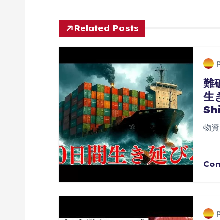
ゲ
Related Posts
ー
シ
難
ョ
生
Sh
ン
物資
Con