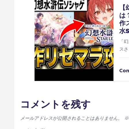
【
は
作
水
「幻
スさ
Con
コメントを残す
メールアドレスが公開されることはありません。
※