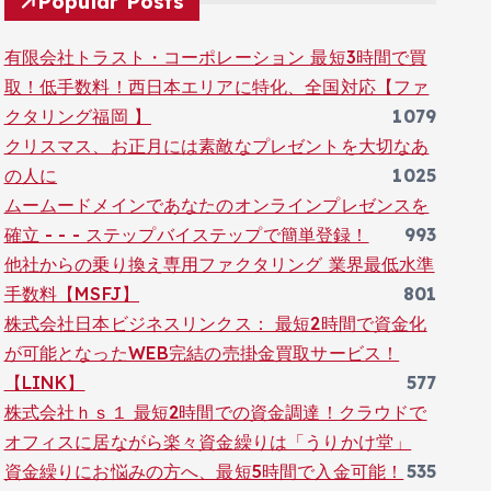
Popular Posts
有限会社トラスト・コーポレーション 最短3時間で買
取！低手数料！西日本エリアに特化、全国対応【ファ
クタリング福岡 】
1079
クリスマス、お正月には素敵なプレゼントを大切なあ
の人に
1025
ムームードメインであなたのオンラインプレゼンスを
確立 - - - ステップバイステップで簡単登録！
993
他社からの乗り換え専用ファクタリング 業界最低水準
手数料【MSFJ】
801
株式会社日本ビジネスリンクス： 最短2時間で資金化
が可能となったWEB完結の売掛金買取サービス！
【LINK】
577
株式会社ｈｓ１ 最短2時間での資金調達！クラウドで
オフィスに居ながら楽々資金繰りは「うりかけ堂」
資金繰りにお悩みの方へ、最短5時間で入金可能！
535