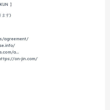
_KUN 】
ます)
ts/agreement/
.info/
s.com/a…
://on-jin.com/