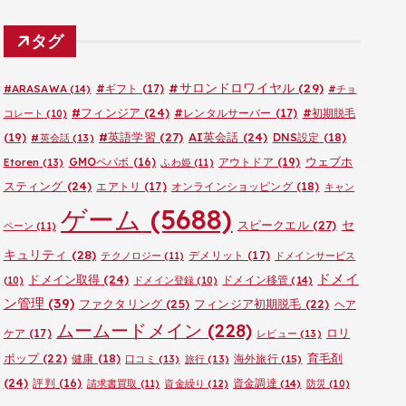
テ
ゴ
タグ
リ
ー
#サロンドロワイヤル
(29)
#ARASAWA
(14)
#ギフト
(17)
#チョ
#フィンジア
(24)
#レンタルサーバー
(17)
#初期脱毛
コレート
(10)
#英語学習
(27)
AI英会話
(24)
(19)
DNS設定
(18)
#英会話
(13)
ウェブホ
GMOペパボ
(16)
アウトドア
(19)
Etoren
(13)
ふわ姫
(11)
スティング
(24)
エアトリ
(17)
オンラインショッピング
(18)
キャン
ゲーム
(5688)
セ
スピークエル
(27)
ペーン
(11)
キュリティ
(28)
デメリット
(17)
テクノロジー
(11)
ドメインサービス
ドメイ
ドメイン取得
(24)
ドメイン移管
(14)
(10)
ドメイン登録
(10)
ン管理
(39)
ファクタリング
(25)
フィンジア初期脱毛
(22)
ヘア
ムームードメイン
(228)
ロリ
ケア
(17)
レビュー
(13)
ポップ
(22)
育毛剤
健康
(18)
海外旅行
(15)
口コミ
(13)
旅行
(13)
(24)
評判
(16)
資金調達
(14)
請求書買取
(11)
資金繰り
(12)
防災
(10)