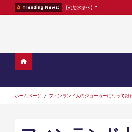
コ
Trending News:
【
幻
想
水
滸
伝
】
”
本
日
の
最
強
は
？
”
ン
テ
ン
ツ
へ
移
動
ホーム
TVニューストレンド
マ
美容・ダイエット・健康
旅行・グル
ホームページ
フィンランド人のジョーカーになって銀