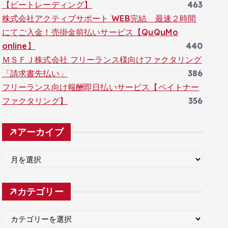
【ビートレーディング】
463
株式会社アクティブサポート WEB完結 最速２時間
にてご入金！売掛金前払いサービス【QuQuMo
online】
440
ＭＳＦＪ株式会社 フリーランス様向けファクタリング
「請求書先払い」
386
フリーランス向け報酬即日払いサービス【ペイトナー
ファクタリング】
356
アーカイブ
ア
ー
カ
カテゴリー
イ
ブ
カ