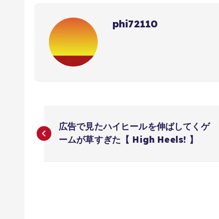
phi72110
投
広告で見たハイヒールを伸ばしてくゲ
稿
ームが草すぎた【 High Heels! 】
ナ
ビ