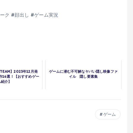
#トーク #顔出し #ゲーム実況
STEAM】2023年12月発
ゲームに潜む不可解なヤバい隠し映像ファ
作16選！【おすすめゲー
イル 隠し要素集
ム紹介】
ゲーム