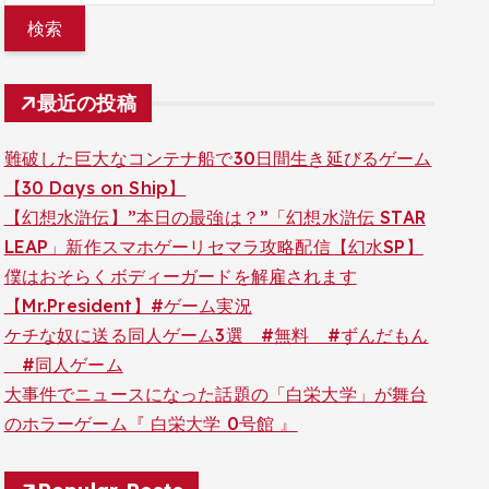
最近の投稿
難破した巨大なコンテナ船で30日間生き延びるゲーム
【30 Days on Ship】
【幻想水滸伝】”本日の最強は？”「幻想水滸伝 STAR
LEAP」新作スマホゲーリセマラ攻略配信【幻水SP】
僕はおそらくボディーガードを解雇されます
【Mr.President】#ゲーム実況
ケチな奴に送る同人ゲーム3選 #無料 #ずんだもん
#同人ゲーム
大事件でニュースになった話題の「白栄大学」が舞台
のホラーゲーム『 白栄大学 0号館 』