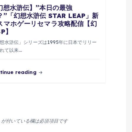
幻想水滸伝】”本日の最強
？”「幻想水滸伝 STAR LEAP」新
スマホゲーリセマラ攻略配信【幻
SP】
想水滸伝」シリーズは1995年に日本でリリー
れて以来…
tinue reading
が付いている欄は必須項目です