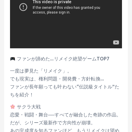
ファンが諦めた…リメイク絶望ゲームTOP7
一度は夢見た「リメイク」。
でも現実は、権利問題・開発費・方針転換…
ファンが長年願っても叶わない“伝説級タイトル”た
ちを紹介！
サクラ大戦
恋愛・戦闘・舞台──すべてが融合した奇跡の作品。
だが、シリーズ最新作で方向性が崩壊。
あの完成度を知るファンほど、もうリメイクは望め