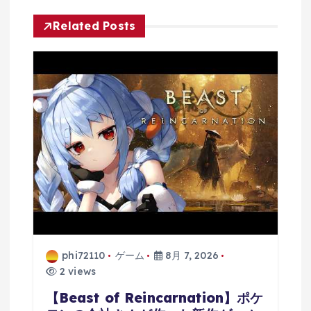
シ
Related Posts
ョ
ン
phi72110
ゲーム
8月 7, 2026
2 views
【Beast of Reincarnation】ポケ