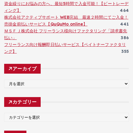
資金繰りにお悩みの方へ、最短5時間で入金可能！【ビートレーデ
ィング】
464
株式会社アクティブサポート WEB完結 最速２時間にてご入金！
売掛金前払いサービス【QuQuMo online】
441
ＭＳＦＪ株式会社 フリーランス様向けファクタリング「請求書先
払い」
386
フリーランス向け報酬即日払いサービス【ペイトナーファクタリ
ング】
355
アーカイブ
ア
ー
カ
カテゴリー
イ
ブ
カ
テ
ゴ