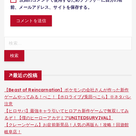
前、メールアドレス、サイトを保存する。
検
索:
最近の投稿
【Beast of Reincarnation】ポケモンの会社さんが作った新作
ゲームやってみる！ぺこ！【ホロライブ/兎田ぺこら】※ネタバレ
注意
【ヒロサバ】最強キャラ引いてヒロアカ新作ゲームで無双してみ
るぞ！【僕のヒーローアカデミアUNITEDSURVIVAL】
【クレーンゲーム】お盆前新景品！人気の再販も！攻略！回遊館
岐阜店！