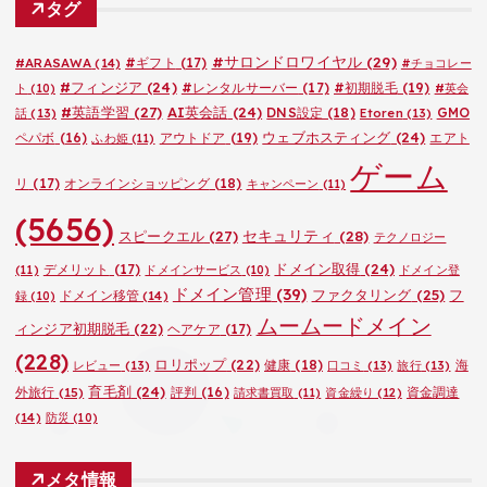
タグ
リ
ー
#サロンドロワイヤル
(29)
#ARASAWA
(14)
#ギフト
(17)
#チョコレー
#フィンジア
(24)
#レンタルサーバー
(17)
#初期脱毛
(19)
ト
(10)
#英会
#英語学習
(27)
AI英会話
(24)
DNS設定
(18)
GMO
話
(13)
Etoren
(13)
ウェブホスティング
(24)
ペパボ
(16)
アウトドア
(19)
エアト
ふわ姫
(11)
ゲーム
リ
(17)
オンラインショッピング
(18)
キャンペーン
(11)
(5656)
セキュリティ
(28)
スピークエル
(27)
テクノロジー
ドメイン取得
(24)
デメリット
(17)
(11)
ドメインサービス
(10)
ドメイン登
ドメイン管理
(39)
ファクタリング
(25)
フ
ドメイン移管
(14)
録
(10)
ムームードメイン
ィンジア初期脱毛
(22)
ヘアケア
(17)
(228)
ロリポップ
(22)
健康
(18)
海
レビュー
(13)
口コミ
(13)
旅行
(13)
育毛剤
(24)
外旅行
(15)
評判
(16)
資金調達
請求書買取
(11)
資金繰り
(12)
(14)
防災
(10)
メタ情報