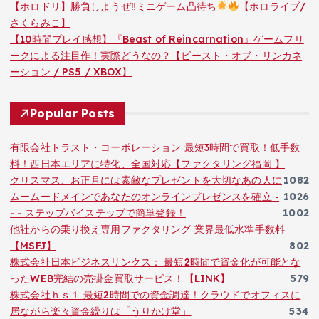
【ホロドリ】勝負しようぜ‼ミニゲーム凸待ち
【ホロライブ/
さくらみこ】
【10時間プレイ感想】『Beast of Reincarnation』ゲームフリ
ークによる注目作！実際どうなの？【ビースト・オブ・リンカネ
ーション / PS5 / XBOX】
Popular Posts
有限会社トラスト・コーポレーション 最短3時間で買取！低手数
料！西日本エリアに特化、全国対応【ファクタリング福岡 】
クリスマス、お正月には素敵なプレゼントを大切なあの人に
1082
ムームードメインであなたのオンラインプレゼンスを確立 -
1026
- - ステップバイステップで簡単登録！
1002
他社からの乗り換え専用ファクタリング 業界最低水準手数料
【MSFJ】
802
株式会社日本ビジネスリンクス： 最短2時間で資金化が可能とな
ったWEB完結の売掛金買取サービス！【LINK】
579
株式会社ｈｓ１ 最短2時間での資金調達！クラウドでオフィスに
居ながら楽々資金繰りは「うりかけ堂」
534