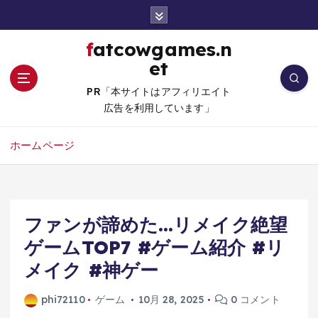
コ
ン
テ
fatcowgames.n
ン
et
ツ
へ
PR「本サイトはアフィリエイト
移
広告を利用しています」
動
ホームページ
ファンが諦めた…リメイク絶望
ゲームTOP7 #ゲーム紹介 #リ
メイク #神ゲー
phi72110
ゲーム
10月 28, 2025
0 コメント