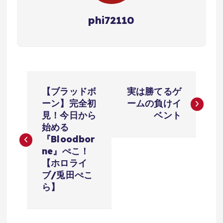
phi72110
投
【ブラッドボ
実は勝てるゲ
稿
ーン】完全初
ームの負けイ
見！今日から
ベント
ナ
始める
『Bloodbor
ビ
ne』ぺこ！
【ホロライ
ゲ
ブ/兎田ぺこ
ら】
ー