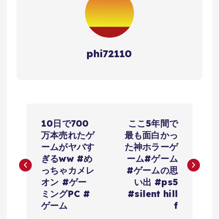
phi72110
投
10日で700
ここ5年間で
稿
万本売れたゲ
最も面白かっ
ームがヤバす
た神ホラーゲ
ナ
ぎるww #め
ーム#ゲーム
っちゃカメレ
#ゲームの思
ビ
オン #ゲー
い出 #ps5
ミングPC #
#silent hill
ゲ
ゲーム
f