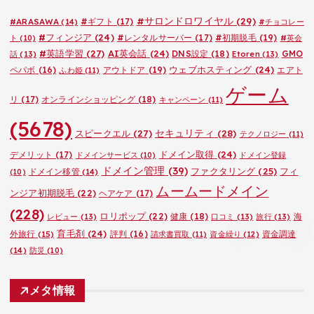
ー
#サロンドロワイヤル
(29)
#ARASAWA
(14)
#ギフト
(17)
#チョコレー
#フィンジア
(24)
#レンタルサーバー
(17)
#初期脱毛
(19)
ト
(10)
#英会
#英語学習
(27)
AI英会話
(24)
DNS設定
(18)
GMO
話
(13)
Etoren
(13)
ウェブホスティング
(24)
ペパボ
(16)
アウトドア
(19)
エアト
ふわ姫
(11)
ゲーム
リ
(17)
オンラインショッピング
(18)
キャンペーン
(11)
(5678)
セキュリティ
(28)
スピークエル
(27)
テクノロジー
(11)
ドメイン取得
(24)
デメリット
(17)
ドメインサービス
(10)
ドメイン登録
ドメイン管理
(39)
ファクタリング
(25)
フィ
ドメイン移管
(14)
(10)
ムームードメイン
ンジア初期脱毛
(22)
ヘアケア
(17)
(228)
ロリポップ
(22)
健康
(18)
海
レビュー
(13)
口コミ
(13)
旅行
(13)
育毛剤
(24)
外旅行
(15)
評判
(16)
資金調達
請求書買取
(11)
資金繰り
(12)
(14)
防災
(10)
メタ情報