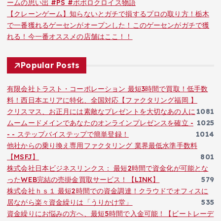
ームの思い出 #PS #ポポロクロイス物語
【クレーンゲーム】知らないとガチで損するプロの取り方！栃木
で一番獲れるゲーセンがオープンした！このゲーセンがガチで獲
れる！今一番オススメの店舗はここ！！
Popular Posts
有限会社トラスト・コーポレーション 最短3時間で買取！低手数
料！西日本エリアに特化、全国対応【ファクタリング福岡 】
クリスマス、お正月には素敵なプレゼントを大切なあの人に
1081
ムームードメインであなたのオンラインプレゼンスを確立 -
1025
- - ステップバイステップで簡単登録！
1014
他社からの乗り換え専用ファクタリング 業界最低水準手数料
【MSFJ】
801
株式会社日本ビジネスリンクス： 最短2時間で資金化が可能とな
ったWEB完結の売掛金買取サービス！【LINK】
579
株式会社ｈｓ１ 最短2時間での資金調達！クラウドでオフィスに
居ながら楽々資金繰りは「うりかけ堂」
535
資金繰りにお悩みの方へ、最短5時間で入金可能！【ビートレーデ