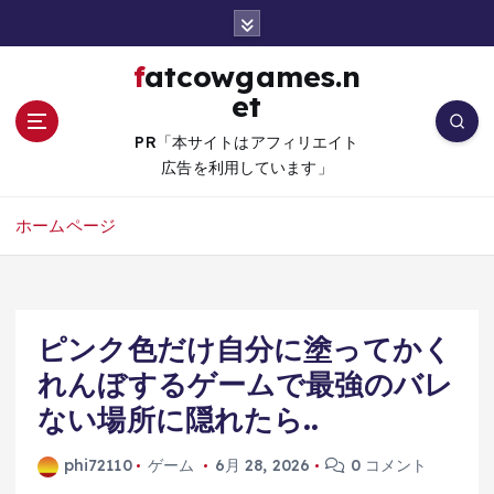
コ
ン
テ
fatcowgames.n
ン
et
ツ
へ
PR「本サイトはアフィリエイト
移
広告を利用しています」
動
ホームページ
ピンク色だけ自分に塗ってかく
れんぼするゲームで最強のバレ
ない場所に隠れたら..
phi72110
ゲーム
6月 28, 2026
0 コメント