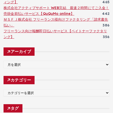
ィング】
465
株式会社アクティブサポート WEB完結 最速２時間にてご入金！
売掛金前払いサービス【QuQuMo online】
442
ＭＳＦＪ株式会社 フリーランス様向けファクタリング「請求書先
払い」
386
フリーランス向け報酬即日払いサービス【ペイトナーファクタリ
ング】
356
アーカイブ
ア
ー
カ
カテゴリー
イ
ブ
カ
テ
ゴ
タグ
リ