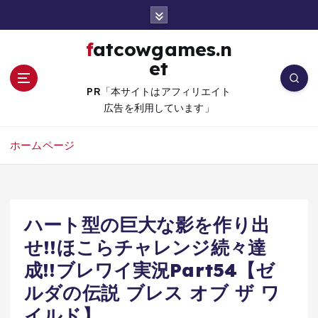
コ
ン
テ
fatcowgames.n
ン
et
ツ
へ
PR「本サイトはアフィリエイト
移
広告を利用しています」
動
ホームページ
ハート型の巨大な影を作り出
せ!!ほこらチャレンジ続々達
成!!ブレワイ実況Part54【ゼ
ルダの伝説 ブレス オブ ザ ワ
イルド】