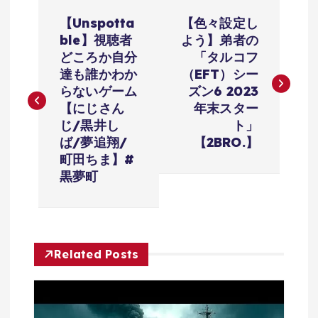
投
【Unspotta
【色々設定し
稿
ble】視聴者
よう】弟者の
どころか自分
「タルコフ
ナ
達も誰かわか
（EFT）シー
らないゲーム
ズン6 2023
ビ
【にじさん
年末スター
じ/黒井し
ト」
ゲ
ば/夢追翔/
【2BRO.】
町田ちま】#
ー
黒夢町
シ
ョ
Related Posts
ン