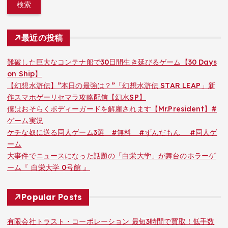
最近の投稿
難破した巨大なコンテナ船で30日間生き延びるゲーム【30 Days
on Ship】
【幻想水滸伝】”本日の最強は？”「幻想水滸伝 STAR LEAP」新
作スマホゲーリセマラ攻略配信【幻水SP】
僕はおそらくボディーガードを解雇されます【Mr.President】#
ゲーム実況
ケチな奴に送る同人ゲーム3選 #無料 #ずんだもん #同人ゲ
ーム
大事件でニュースになった話題の「白栄大学」が舞台のホラーゲ
ーム『 白栄大学 0号館 』
Popular Posts
有限会社トラスト・コーポレーション 最短3時間で買取！低手数