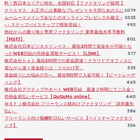
料！西日本エリアに特化、全国対応【ファクタリング福岡 】
クリスマス、お正月には素敵なプレゼントを大切なあの人に
1079
ムームードメインであなたのオンラインプレゼンスを確立 -
1025
- - ステップバイステップで簡単登録！
993
他社からの乗り換え専用ファクタリング 業界最低水準手数料
【MSFJ】
801
株式会社日本ビジネスリンクス： 最短2時間で資金化が可能とな
ったWEB完結の売掛金買取サービス！【LINK】
577
株式会社ｈｓ１ 最短2時間での資金調達！クラウドでオフィスに
居ながら楽々資金繰りは「うりかけ堂」
535
資金繰りにお悩みの方へ、最短5時間で入金可能！【ビートレーデ
ィング】
463
株式会社アクティブサポート WEB完結 最速２時間にてご入金！
売掛金前払いサービス【QuQuMo online】
440
ＭＳＦＪ株式会社 フリーランス様向けファクタリング「請求書先
払い」
386
フリーランス向け報酬即日払いサービス【ペイトナーファクタリ
ング】
356