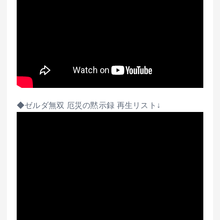
◆ゼルダ無双 厄災の黙示録 再生リスト↓