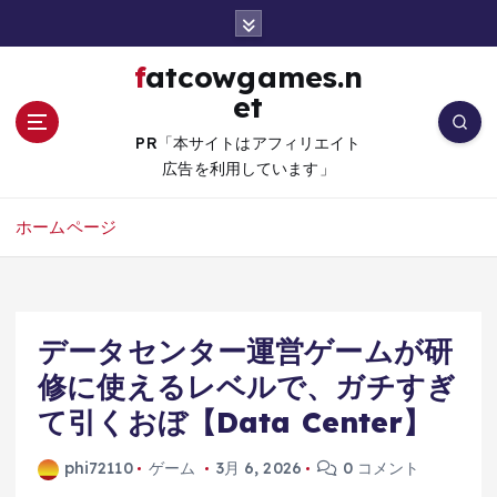
コ
ン
テ
fatcowgames.n
ン
et
ツ
へ
PR「本サイトはアフィリエイト
移
広告を利用しています」
動
ホームページ
データセンター運営ゲームが研
修に使えるレベルで、ガチすぎ
て引くおぼ【Data Center】
phi72110
ゲーム
3月 6, 2026
0 コメント