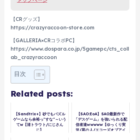
【CRグッズ】
https://crazyraccoon-store.com
【GALLERIA×CRコラボPC】
https://www.dospara.co.jp/5gamepc/cts_coll
ab_crazyraccoon
目次
Related posts:
【Sandtrix+】砂でもパズル
【SAO:EoA】SAO最新作で
ゲームなら余裕っ"すな"～いう
「デスゲーム」を強いられる配
てw【渚トラウト/にじさん
信者達wwwww【ゆっくり実
じ】
況/草の人/エコーズオブアイ
ンクラッド】