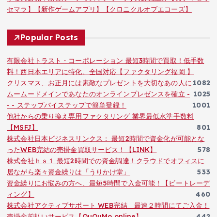
セマラ】【新作ゲームアプリ】【クロニクルオブエコーズ】
Popular Posts
有限会社トラスト・コーポレーション 最短3時間で買取！低手数
料！西日本エリアに特化、全国対応【ファクタリング福岡 】
クリスマス、お正月には素敵なプレゼントを大切なあの人に
1082
ムームードメインであなたのオンラインプレゼンスを確立 -
1025
- - ステップバイステップで簡単登録！
1001
他社からの乗り換え専用ファクタリング 業界最低水準手数料
【MSFJ】
801
株式会社日本ビジネスリンクス： 最短2時間で資金化が可能とな
ったWEB完結の売掛金買取サービス！【LINK】
578
株式会社ｈｓ１ 最短2時間での資金調達！クラウドでオフィスに
居ながら楽々資金繰りは「うりかけ堂」
533
資金繰りにお悩みの方へ、最短5時間で入金可能！【ビートレーデ
ィング】
460
株式会社アクティブサポート WEB完結 最速２時間にてご入金！
売掛金前払いサービス【QuQuMo online】
442