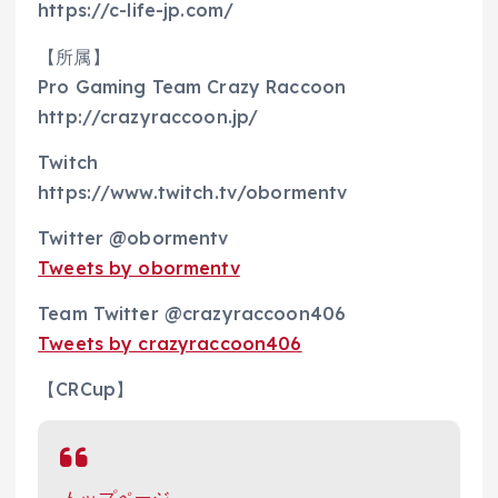
https://c-life-jp.com/
【所属】
Pro Gaming Team Crazy Raccoon
http://crazyraccoon.jp/​
Twitch
https://www.twitch.tv/obormentv
Twitter @obormentv
Tweets by obormentv
Team Twitter @crazyraccoon406
Tweets by crazyraccoon406
【CRCup】
トップページ