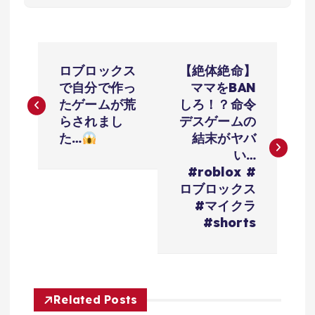
投
ロブロックス
【絶体絶命】
稿
で自分で作っ
ママをBAN
たゲームが荒
しろ！？命令
ナ
らされまし
デスゲームの
た…
結末がヤバ
ビ
い…
#roblox #
ゲ
ロブロックス
#マイクラ
ー
#shorts
シ
ョ
Related Posts