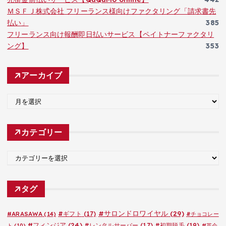
ＭＳＦＪ株式会社 フリーランス様向けファクタリング「請求書先
払い」
385
フリーランス向け報酬即日払いサービス【ペイトナーファクタリ
ング】
353
アーカイブ
ア
ー
カ
カテゴリー
イ
ブ
カ
テ
ゴ
タグ
リ
ー
#サロンドロワイヤル
(29)
#ARASAWA
(14)
#ギフト
(17)
#チョコレー
#フィンジア
(24)
#レンタルサーバー
(17)
#初期脱毛
(19)
ト
(10)
#英会