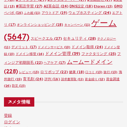
#英語学習
(27)
AI英会話
(24)
DNS設定
(18)
GMO
話
(13)
Etoren
(13)
ウェブホスティング
(24)
ペパボ
(16)
アウトドア
(19)
エアト
ふわ姫
(11)
ゲーム
リ
(17)
オンラインショッピング
(18)
キャンペーン
(11)
(5647)
セキュリティ
(28)
スピークエル
(27)
テクノロジー
ドメイン取得
(24)
デメリット
(17)
(11)
ドメインサービス
(10)
ドメイン登
ドメイン管理
(39)
ファクタリング
(25)
フ
ドメイン移管
(14)
録
(10)
ムームードメイン
ィンジア初期脱毛
(22)
ヘアケア
(17)
(228)
ロリポップ
(22)
健康
(18)
海
レビュー
(13)
口コミ
(13)
旅行
(13)
育毛剤
(24)
外旅行
(15)
評判
(16)
資金調達
請求書買取
(11)
資金繰り
(12)
(14)
防災
(10)
メタ情報
登録
ログイン