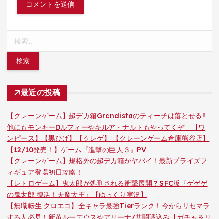
検
索:
最近の投稿
【クレーンゲーム】超デカ箱Grandistaのティーチは落とせる‼︎
他にもモンキーDルフィーやキルア・ナルトもやってくぞ 【ワ
ンピース】【黒ひげ】【クレゲ】 【クレーンゲーム倉庫熊谷店】
【12/10発売！】ゲーム『進撃の巨人３』PV
【クレーンゲーム】規格外の超デカ箱がヤバイ！最新プライズフ
ィギュア登場初日攻略！
【レトロゲーム】鬼太郎が処刑される衝撃展開!? SFC版『ゲゲゲ
の鬼太郎 復活！天魔大王』【ゆっくり実況】
【無職転生 クロエコ】全キャラ最強Tierランク！今からリセマラ
する人必見！新黄ルーデウスやアリーナ/共闘戦込み【ガチャ＆リ