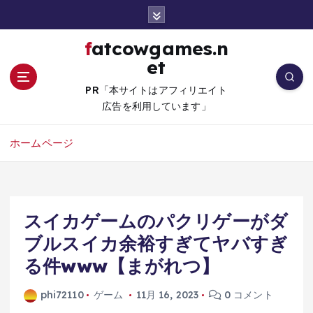
コ
ン
テ
fatcowgames.n
ン
et
ツ
へ
PR「本サイトはアフィリエイト
移
広告を利用しています」
動
ホームページ
スイカゲームのパクリゲーがダ
ブルスイカ余裕すぎてヤバすぎ
る件www【まがれつ】
phi72110
ゲーム
11月 16, 2023
0 コメント