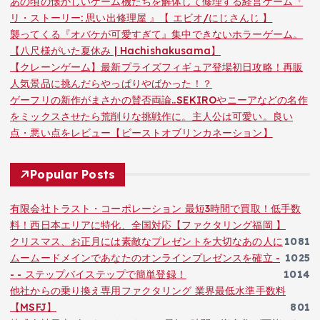
あの頃の懐かしいゲーム機たちを解体して修理する経営ゲーム『
リ・ストーリー: 思い出修理屋 』【 エビオ/にじさんじ 】
襲ってくる『オバケが可愛すぎて』集中できないホラーゲーム。
【八尺様がいた夏休み | Hachishakusama】
【クレーンゲーム】最新プライズフィギュア登場初日攻略！再販
人気景品に挑んだらやっぱりやばかった！？
ゲーフリの新作がまさかの賛否両論..SEKIROやニーアなどの名作
をミックスさせたら荒削りな挑戦作に。主人公は可愛い。良い
点・悪い点をレビュー【ビーストオブリンカネーション】
Popular Posts
有限会社トラスト・コーポレーション 最短3時間で買取！低手数
料！西日本エリアに特化、全国対応【ファクタリング福岡 】
クリスマス、お正月には素敵なプレゼントを大切なあの人に
1081
ムームードメインであなたのオンラインプレゼンスを確立 -
1025
- - ステップバイステップで簡単登録！
1014
他社からの乗り換え専用ファクタリング 業界最低水準手数料
【MSFJ】
801