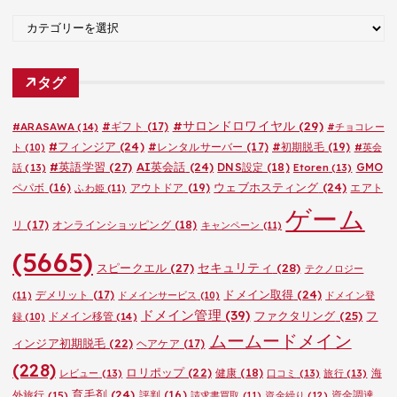
ブ
カ
テ
ゴ
タグ
リ
ー
#サロンドロワイヤル
(29)
#ARASAWA
(14)
#ギフト
(17)
#チョコレー
#フィンジア
(24)
#レンタルサーバー
(17)
#初期脱毛
(19)
ト
(10)
#英会
#英語学習
(27)
AI英会話
(24)
DNS設定
(18)
GMO
話
(13)
Etoren
(13)
ウェブホスティング
(24)
ペパボ
(16)
アウトドア
(19)
エアト
ふわ姫
(11)
ゲーム
リ
(17)
オンラインショッピング
(18)
キャンペーン
(11)
(5665)
セキュリティ
(28)
スピークエル
(27)
テクノロジー
ドメイン取得
(24)
デメリット
(17)
(11)
ドメインサービス
(10)
ドメイン登
ドメイン管理
(39)
ファクタリング
(25)
フ
ドメイン移管
(14)
録
(10)
ムームードメイン
ィンジア初期脱毛
(22)
ヘアケア
(17)
(228)
ロリポップ
(22)
健康
(18)
海
レビュー
(13)
口コミ
(13)
旅行
(13)
育毛剤
(24)
外旅行
(15)
評判
(16)
資金調達
請求書買取
(11)
資金繰り
(12)