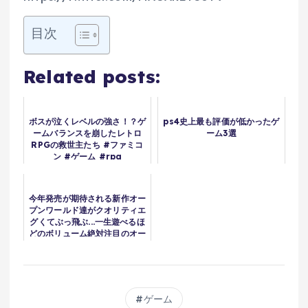
目次
Related posts:
ボスが泣くレベルの強さ！？ゲ
ps4史上最も評価が低かったゲ
ームバランスを崩したレトロ
ーム3選
RPGの救世主たち #ファミコ
ン #ゲーム #rpg
今年発売が期待される新作オー
プンワールド達がクオリティエ
グくてぶっ飛ぶ...一生遊べるほ
どのボリューム絶対注目のオー
プンワールドゲーム20選
【PS5/XBOX/PC】
ゲーム