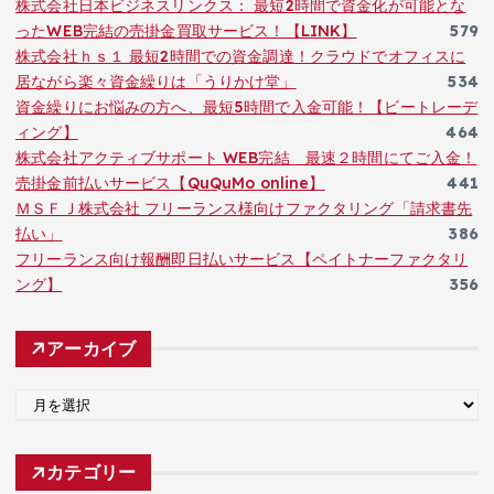
株式会社日本ビジネスリンクス： 最短2時間で資金化が可能とな
ったWEB完結の売掛金買取サービス！【LINK】
579
株式会社ｈｓ１ 最短2時間での資金調達！クラウドでオフィスに
居ながら楽々資金繰りは「うりかけ堂」
534
資金繰りにお悩みの方へ、最短5時間で入金可能！【ビートレーデ
ィング】
464
株式会社アクティブサポート WEB完結 最速２時間にてご入金！
売掛金前払いサービス【QuQuMo online】
441
ＭＳＦＪ株式会社 フリーランス様向けファクタリング「請求書先
払い」
386
フリーランス向け報酬即日払いサービス【ペイトナーファクタリ
ング】
356
アーカイブ
ア
ー
カ
カテゴリー
イ