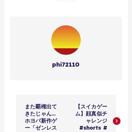
phi72110
投
また覇権出て
【スイカゲー
稿
きたじゃん…
ム】顔真似チ
ホヨバ新作ゲ
ャレンジ
ナ
ー「ゼンレス
#shorts #