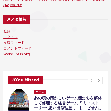
(14)
防災
(10)
メタ情報
登録
ログイン
投稿フィード
コメントフィード
WordPress.org
You Missed
ゲーム
を解体
襲ってくる『オバケが可愛すぎて』
・スト
中できないホラーゲーム。【八尺様
ビオ/に
いた夏休み | Hachishakusama】