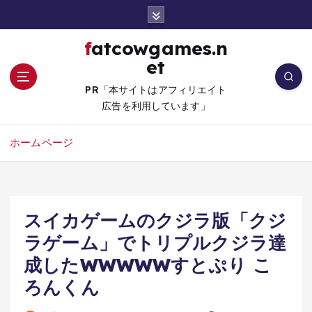
コ
ン
テ
fatcowgames.n
ン
et
ツ
へ
PR「本サイトはアフィリエイト
移
広告を利用しています」
動
ホームページ
スイカゲームのクジラ版「クジ
ラゲーム」でトリプルクジラ達
成したWWWWWすとぷり こ
ろんくん