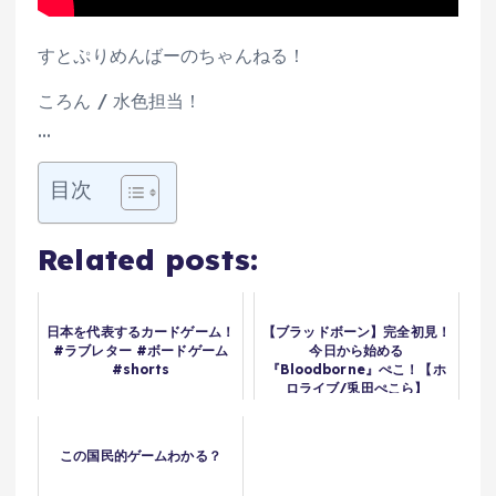
すとぷりめんばーのちゃんねる！
ころん / 水色担当！
…
目次
Related posts:
日本を代表するカードゲーム！
【ブラッドボーン】完全初見！
#ラブレター #ボードゲーム
今日から始める
#shorts
『Bloodborne』ぺこ！【ホ
ロライブ/兎田ぺこら】
この国民的ゲームわかる？