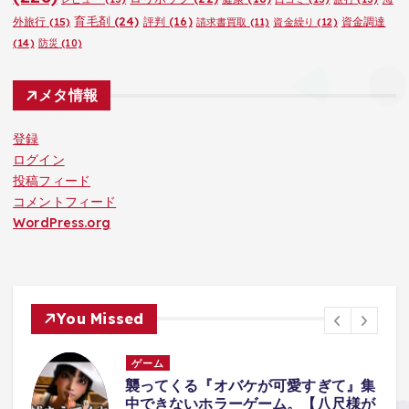
育毛剤
(24)
外旅行
(15)
評判
(16)
資金調達
請求書買取
(11)
資金繰り
(12)
(14)
防災
(10)
メタ情報
登録
ログイン
投稿フィード
コメントフィード
WordPress.org
You Missed
ゲーム
体
襲ってくる『オバケが可愛すぎて』集
中できないホラーゲーム。【八尺様が