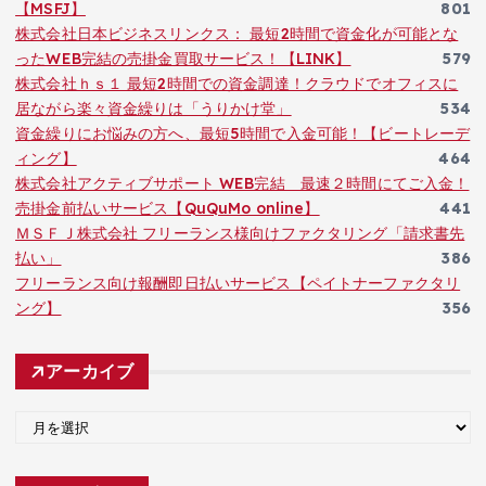
【MSFJ】
801
株式会社日本ビジネスリンクス： 最短2時間で資金化が可能とな
ったWEB完結の売掛金買取サービス！【LINK】
579
株式会社ｈｓ１ 最短2時間での資金調達！クラウドでオフィスに
居ながら楽々資金繰りは「うりかけ堂」
534
資金繰りにお悩みの方へ、最短5時間で入金可能！【ビートレーデ
ィング】
464
株式会社アクティブサポート WEB完結 最速２時間にてご入金！
売掛金前払いサービス【QuQuMo online】
441
ＭＳＦＪ株式会社 フリーランス様向けファクタリング「請求書先
払い」
386
フリーランス向け報酬即日払いサービス【ペイトナーファクタリ
ング】
356
アーカイブ
ア
ー
カ