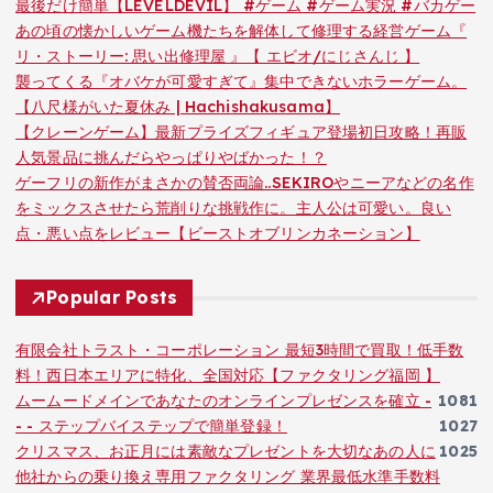
最後だけ簡単【LEVELDEVIL】 #ゲーム #ゲーム実況 #バカゲー
あの頃の懐かしいゲーム機たちを解体して修理する経営ゲーム『
リ・ストーリー: 思い出修理屋 』【 エビオ/にじさんじ 】
襲ってくる『オバケが可愛すぎて』集中できないホラーゲーム。
【八尺様がいた夏休み | Hachishakusama】
【クレーンゲーム】最新プライズフィギュア登場初日攻略！再販
人気景品に挑んだらやっぱりやばかった！？
ゲーフリの新作がまさかの賛否両論..SEKIROやニーアなどの名作
をミックスさせたら荒削りな挑戦作に。主人公は可愛い。良い
点・悪い点をレビュー【ビーストオブリンカネーション】
Popular Posts
有限会社トラスト・コーポレーション 最短3時間で買取！低手数
料！西日本エリアに特化、全国対応【ファクタリング福岡 】
ムームードメインであなたのオンラインプレゼンスを確立 -
1081
- - ステップバイステップで簡単登録！
1027
クリスマス、お正月には素敵なプレゼントを大切なあの人に
1025
他社からの乗り換え専用ファクタリング 業界最低水準手数料