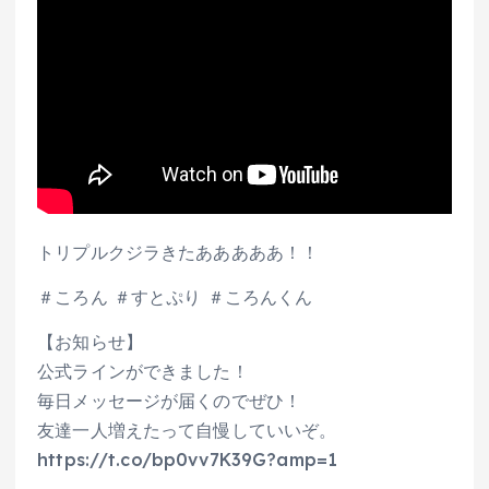
トリプルクジラきたあああああ！！
＃ころん ＃すとぷり ＃ころんくん
【お知らせ】
公式ラインができました！
毎日メッセージが届くのでぜひ！
友達一人増えたって自慢していいぞ。
https://t.co/bp0vv7K39G?amp=1