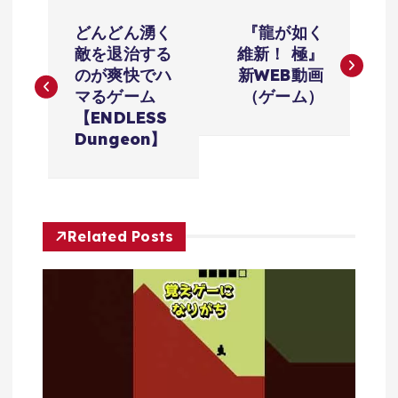
投
どんどん湧く
『龍が如く
稿
敵を退治する
維新！ 極』
のが爽快でハ
新WEB動画
ナ
マるゲーム
（ゲーム）
【ENDLESS
ビ
Dungeon】
ゲ
ー
Related Posts
シ
ョ
ン