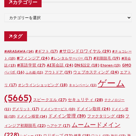
カテゴリー
イ
ブ
カ
テ
ゴ
タグ
リ
ー
#サロンドロワイヤル
(29)
#ARASAWA
(14)
#ギフト
(17)
#チョコレー
#フィンジア
(24)
#レンタルサーバー
(17)
#初期脱毛
(19)
ト
(10)
#英会
#英語学習
(27)
AI英会話
(24)
DNS設定
(18)
GMO
話
(13)
Etoren
(13)
ウェブホスティング
(24)
ペパボ
(16)
アウトドア
(19)
エアト
ふわ姫
(11)
ゲーム
リ
(17)
オンラインショッピング
(18)
キャンペーン
(11)
(5665)
セキュリティ
(28)
スピークエル
(27)
テクノロジー
ドメイン取得
(24)
デメリット
(17)
(11)
ドメインサービス
(10)
ドメイン登
ドメイン管理
(39)
ファクタリング
(25)
フ
ドメイン移管
(14)
録
(10)
ムームードメイン
ィンジア初期脱毛
(22)
ヘアケア
(17)
(228)
ロリポップ
(22)
健康
(18)
海
レビュー
(13)
口コミ
(13)
旅行
(13)