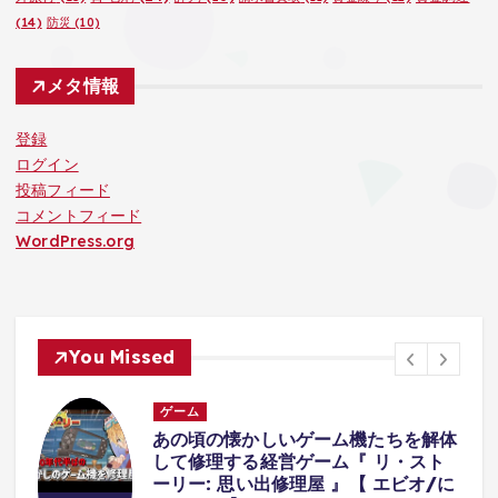
(14)
防災
(10)
メタ情報
登録
ログイン
投稿フィード
コメントフィード
WordPress.org
You Missed
ゲーム
体
襲ってくる『オバケが可愛すぎて』集
中できないホラーゲーム。【八尺様が
に
いた夏休み | Hachishakusama】