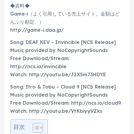
◆資料◆
Game-i（よく引用している売上サイト。金額はど
んぶり勘定。）
http://game-i.daa.jp/​
Song: DEAF KEV – Invincible [NCS Release]
Music provided by NoCopyrightSounds
Free Download/Stream:
http://ncs.io/invincible
Watch: http://youtu.be/J2X5mJ3HDYE
Song: Itro & Tobu – Cloud 9 [NCS Release]
Music provided by NoCopyrightSounds
Free Download/Stream: http://ncs.io/cloud9
Watch: http://youtu.be/VtKbiyyVZks
目次