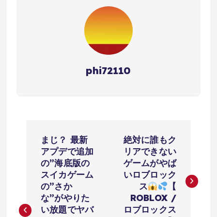
phi72110
投
まじ？ 最新
絶対に誰もク
稿
アプデで追加
リアできない
の”海底版の
ゲームがやば
ナ
スイカゲーム
いロブロック
の”さか
ス
【
ビ
な”がやりた
ROBLOX /
い放題でヤバ
ロブロックス