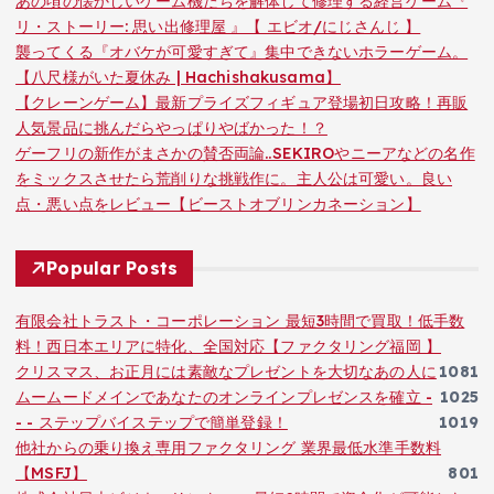
あの頃の懐かしいゲーム機たちを解体して修理する経営ゲーム『
リ・ストーリー: 思い出修理屋 』【 エビオ/にじさんじ 】
襲ってくる『オバケが可愛すぎて』集中できないホラーゲーム。
【八尺様がいた夏休み | Hachishakusama】
【クレーンゲーム】最新プライズフィギュア登場初日攻略！再販
人気景品に挑んだらやっぱりやばかった！？
ゲーフリの新作がまさかの賛否両論..SEKIROやニーアなどの名作
をミックスさせたら荒削りな挑戦作に。主人公は可愛い。良い
点・悪い点をレビュー【ビーストオブリンカネーション】
Popular Posts
有限会社トラスト・コーポレーション 最短3時間で買取！低手数
料！西日本エリアに特化、全国対応【ファクタリング福岡 】
クリスマス、お正月には素敵なプレゼントを大切なあの人に
1081
ムームードメインであなたのオンラインプレゼンスを確立 -
1025
- - ステップバイステップで簡単登録！
1019
他社からの乗り換え専用ファクタリング 業界最低水準手数料
【MSFJ】
801