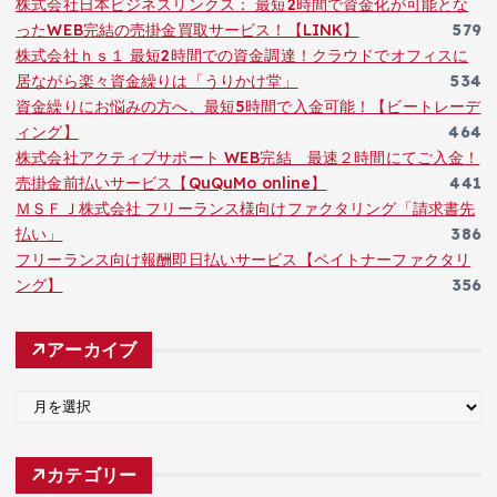
株式会社日本ビジネスリンクス： 最短2時間で資金化が可能とな
ったWEB完結の売掛金買取サービス！【LINK】
579
株式会社ｈｓ１ 最短2時間での資金調達！クラウドでオフィスに
居ながら楽々資金繰りは「うりかけ堂」
534
資金繰りにお悩みの方へ、最短5時間で入金可能！【ビートレーデ
ィング】
464
株式会社アクティブサポート WEB完結 最速２時間にてご入金！
売掛金前払いサービス【QuQuMo online】
441
ＭＳＦＪ株式会社 フリーランス様向けファクタリング「請求書先
払い」
386
フリーランス向け報酬即日払いサービス【ペイトナーファクタリ
ング】
356
アーカイブ
ア
ー
カ
カテゴリー
イ