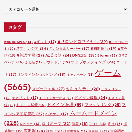
ブ
カ
テ
ゴ
タグ
リ
ー
#サロンドロワイヤル
(29)
#ARASAWA
(14)
#ギフト
(17)
#チョコレー
#フィンジア
(24)
#レンタルサーバー
(17)
#初期脱毛
(19)
ト
(10)
#英会
#英語学習
(27)
AI英会話
(24)
DNS設定
(18)
GMO
話
(13)
Etoren
(13)
ウェブホスティング
(24)
ペパボ
(16)
アウトドア
(19)
エアト
ふわ姫
(11)
ゲーム
リ
(17)
オンラインショッピング
(18)
キャンペーン
(11)
(5665)
セキュリティ
(28)
スピークエル
(27)
テクノロジー
ドメイン取得
(24)
デメリット
(17)
(11)
ドメインサービス
(10)
ドメイン登
ドメイン管理
(39)
ファクタリング
(25)
フ
ドメイン移管
(14)
録
(10)
ムームードメイン
ィンジア初期脱毛
(22)
ヘアケア
(17)
(228)
ロリポップ
(22)
健康
(18)
海
レビュー
(13)
口コミ
(13)
旅行
(13)
育毛剤
(24)
外旅行
(15)
評判
(16)
資金調達
請求書買取
(11)
資金繰り
(12)