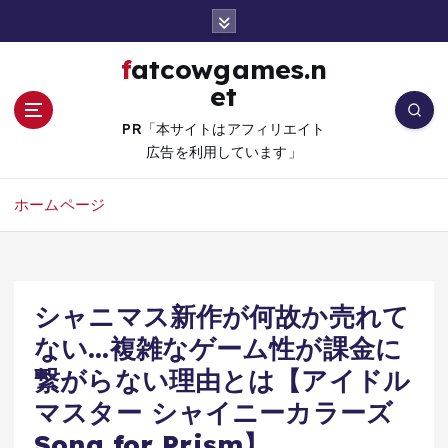
コ
ン
テ
fatcowgames.n
ン
et
ツ
へ
PR「本サイトはアフィリエイト
移
広告を利用しています」
動
ホームページ
シャニマス新作が何故か売れて
ない…複雑なゲーム性が課金に
繋がらない理由とは【アイドル
マスター シャイニーカラーズ
Song for Prism​】