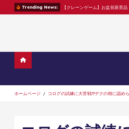
コ
Trending News:
【
ク
レ
ー
ン
ゲ
ー
ム
】
お
盆
前
新
景
品
ン
テ
ン
ツ
へ
移
動
ホーム
TVニューストレンド
マ
美容・ダイエット・健康
旅行・グル
ホームページ
コログの試練に大苦戦!?デクの樹に認められ