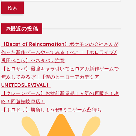
最近の投稿
【Beast of Reincarnation】ポケモンの会社さんが
作った新作ゲームやってみる！ぺこ！【ホロライブ/
兎田ぺこら】※ネタバレ注意
【ヒロサバ】最強キャラ引いてヒロアカ新作ゲームで
無双してみるぞ！【僕のヒーローアカデミア
UNITEDSURVIVAL】
【クレーンゲーム】お盆前新景品！人気の再販も！攻
略！回遊館岐阜店！
【ホロドリ】勝負しようぜ‼ミニゲーム凸待ち