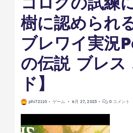
コログの試練に
樹に認められる
ブレワイ実況Pa
の伝説 ブレス 
ド】
phi72110
ゲーム
6月 27, 2023
0 コメント