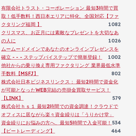
有限会社トラスト・コーポレーション 最短3時間で買
取！低手数料！西日本エリアに特化、全国対応【ファ
クタリング福岡 】
1082
クリスマス、お正月には素敵なプレゼントを大切なあ
の人に
1026
ムームードメインであなたのオンラインプレゼンスを
確立 - - - ステップバイステップで簡単登録！
1002
他社からの乗り換え専用ファクタリング 業界最低水準
手数料【MSFJ】
802
株式会社日本ビジネスリンクス： 最短2時間で資金化
が可能となったWEB完結の売掛金買取サービス！
【LINK】
579
株式会社ｈｓ１ 最短2時間での資金調達！クラウドで
オフィスに居ながら楽々資金繰りは「うりかけ堂」
資金繰りにお悩みの方へ、最短5時間で入金可能！
534
【ビートレーディング】
464