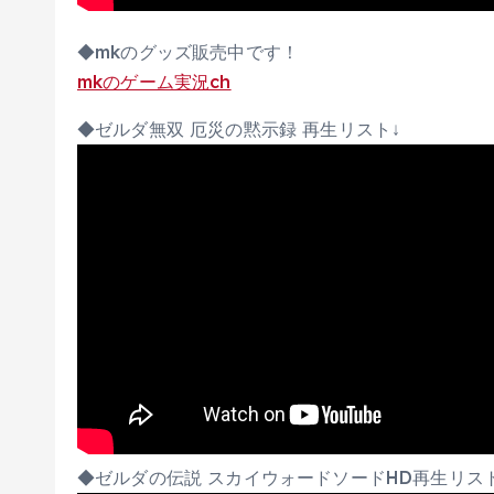
◆mkのグッズ販売中です！
mkのゲーム実況ch
◆ゼルダ無双 厄災の黙示録 再生リスト↓
◆ゼルダの伝説 スカイウォードソードHD再生リス