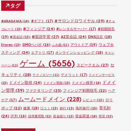
ゴ
タグ
リ
ー
#サロンドロワイヤル
(29)
#ARASAWA
(14)
#ギフト
(17)
#チョ
#フィンジア
(24)
#レンタルサーバー
(17)
#初期脱毛
コレート
(10)
#英語学習
(27)
AI英会話
(24)
(19)
DNS設定
(18)
#英会話
(13)
ウェブホ
GMOペパボ
(16)
アウトドア
(19)
Etoren
(13)
ふわ姫
(11)
スティング
(24)
エアトリ
(17)
オンラインショッピング
(18)
キャン
ゲーム
(5656)
セ
スピークエル
(27)
ペーン
(11)
キュリティ
(28)
デメリット
(17)
テクノロジー
(11)
ドメインサービス
ドメイ
ドメイン取得
(24)
ドメイン移管
(14)
(10)
ドメイン登録
(10)
ン管理
(39)
ファクタリング
(25)
フィンジア初期脱毛
(22)
ヘア
ムームードメイン
(228)
ロリ
ケア
(17)
レビュー
(13)
ポップ
(22)
育毛剤
健康
(18)
海外旅行
(15)
口コミ
(13)
旅行
(13)
(24)
評判
(16)
資金調達
(14)
請求書買取
(11)
資金繰り
(12)
防災
(10)