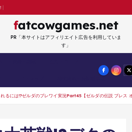
！
人
気
の
再
販
も
fatcowgames.net
PR「本サイトはアフィリエイト広告を利用していま
す」
ネー・資産・副業
生活・ライフ
メ
サイトマップ
特定商取引法記載事項
るには!?ゼルダのブレワイ実況Part45【ゼルダの伝説 ブレス オ