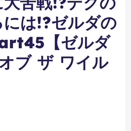
大苦戦!?デクの
には!?ゼルダの
rt45【ゼルダ
オブ ザ ワイル