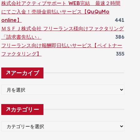
株式会社アクティブサポート WEB完結 最速２時間
にてご入金！売掛金前払いサービス【QuQuMo
online】
441
ＭＳＦＪ株式会社 フリーランス様向けファクタリング
「請求書先払い」
386
フリーランス向け報酬即日払いサービス【ペイトナー
ファクタリング】
355
アーカイブ
ア
ー
カ
カテゴリー
イ
ブ
カ
テ