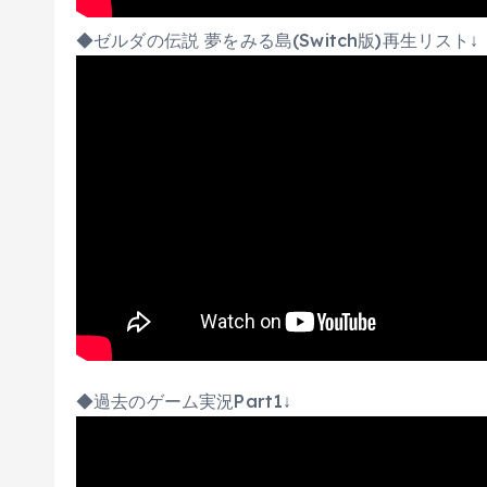
◆ゼルダの伝説 夢をみる島(Switch版)再生リスト↓
◆過去のゲーム実況Part1↓