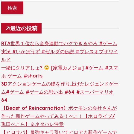
最近の投稿
RTA世界１位なら全身連動でバグできるやろ #ゲーム
実況 #いかぼうず #ゼルダの伝説 #ブレスオブザワイ
ルド
一緒にクリアしょ?
[家電カノジョ] #ゲーム #スマ
ホ ゲーム #shorts
3Dアクションゲームの礎を作り上げたレジェンドゲー
ム#ゲーム #ゲームの思い出 #64 #スーパーマリオ
64
【Beast of Reincarnation】ポケモンの会社さんが
作った新作ゲームやってみる！ぺこ！【ホロライブ/
兎田ぺこら】※ネタバレ注意
【ヒロサバ】最強キャラ引いてヒロアカ新作ゲームで