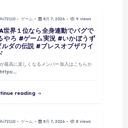
phi72110
ゲーム
8月 7, 2026
9 views
TA世界１位なら全身連動でバグで
るやろ #ゲーム実況 #いかぼうず
ゼルダの伝説 #ブレスオブザワイ
ド
が最高に楽しくなるメンバー加入はこちらか
ttps:…
tinue reading
phi72110
ゲーム
8月 7, 2026
8 views