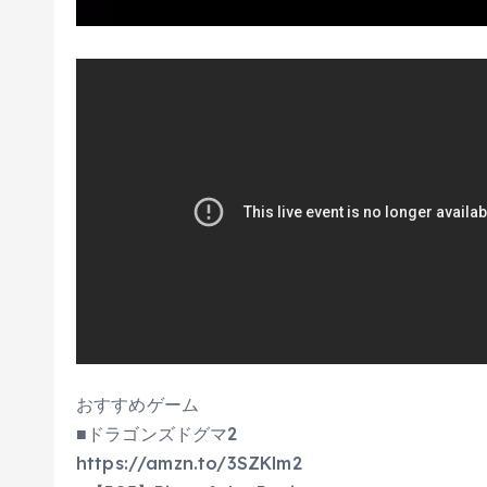
おすすめゲーム
■ドラゴンズドグマ2
https://amzn.to/3SZKlm2