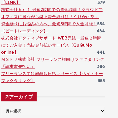
【LINK】
579
株式会社ｈｓ１ 最短2時間での資金調達！クラウドで
オフィスに居ながら楽々資金繰りは「うりかけ堂」
資金繰りにお悩みの方へ、最短5時間で入金可能！
534
【ビートレーディング】
464
株式会社アクティブサポート WEB完結 最速２時間
にてご入金！売掛金前払いサービス【QuQuMo
online】
441
ＭＳＦＪ株式会社 フリーランス様向けファクタリング
「請求書先払い」
386
フリーランス向け報酬即日払いサービス【ペイトナー
ファクタリング】
355
アーカイブ
ア
ー