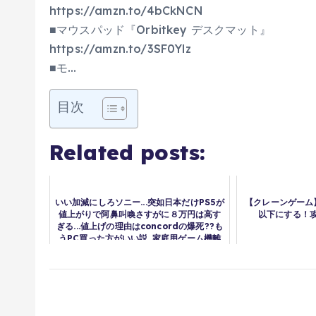
https://amzn.to/4bCkNCN
■マウスパッド『Orbitkey デスクマット』
https://amzn.to/3SF0Ylz
■モ…
目次
Related posts:
いい加減にしろソニー...突如日本だけPS5が
【クレーンゲーム】
値上がりで阿鼻叫喚さすがに８万円は高す
以下にする！
ぎる...値上げの理由はconcordの爆死??も
うPC買った方がいい説..家庭用ゲーム機離
れが加速しそう