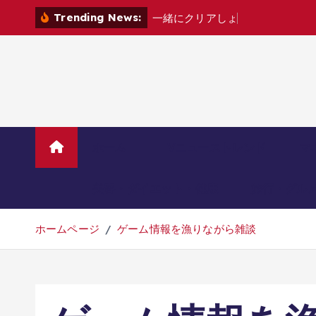
コ
Trending News:
一
緒
に
ク
リ
ア
し
ょ
?
[
家
電
カ
ン
テ
ン
ツ
へ
移
動
ホーム
TVニューストレンド
マ
美容・ダイエット・健康
旅行・グル
ホームページ
ゲーム情報を漁りながら雑談