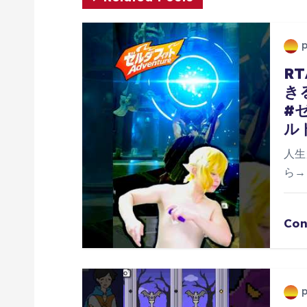
ビ
ゲ
ー
R
き
#
シ
ル
ョ
人生
ら→h
ン
Con