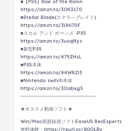
■【PS5】Rise of the Ronin
https://amzn.to/3OK3170
■Stellar Blade(ステラ―ブレイド)
https://amzn.to/3UHi70F
■スカル アンド ボーンズ -PS5
https://amzn.to/3uoqNys
■新型PS5
https://amzn.to/479ZHsL
■PS5本体
https://amzn.to/44WRZl3
■Nintendo switch本体
https://amzn.to/3Oabxg3
━━━━━━━━━━━━━━━━
★オススメ動画ソフト★
Win/Mac画面録画ソフトEaseUS RecExperts
無料体験：https://reurl.cc/80OLRy