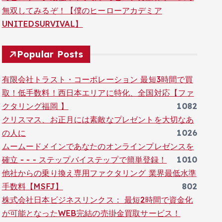
無双してみるぞ！【僕のヒーローアカデミア
UNITEDSURVIVAL】
Popular Posts
有限会社トラスト・コーポレーション 最短3時間で買
取！低手数料！西日本エリアに特化、全国対応【ファ
クタリング福岡 】
1082
クリスマス、お正月には素敵なプレゼントを大切なあ
の人に
1026
ムームードメインであなたのオンラインプレゼンスを
確立 - - - ステップバイステップで簡単登録！
1010
他社からの乗り換え専用ファクタリング 業界最低水準
手数料【MSFJ】
802
株式会社日本ビジネスリンクス： 最短2時間で資金化
が可能となったWEB完結の売掛金買取サービス！