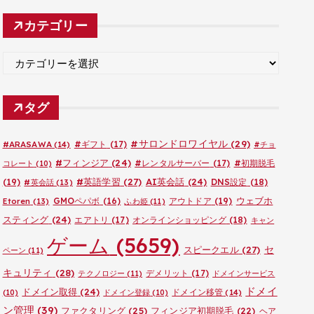
カ
カテゴリー
イ
ブ
カ
テ
ゴ
タグ
リ
ー
#サロンドロワイヤル
(29)
#ARASAWA
(14)
#ギフト
(17)
#チョ
#フィンジア
(24)
#レンタルサーバー
(17)
#初期脱毛
コレート
(10)
#英語学習
(27)
AI英会話
(24)
(19)
DNS設定
(18)
#英会話
(13)
ウェブホ
GMOペパボ
(16)
アウトドア
(19)
Etoren
(13)
ふわ姫
(11)
スティング
(24)
エアトリ
(17)
オンラインショッピング
(18)
キャン
ゲーム
(5659)
セ
スピークエル
(27)
ペーン
(11)
キュリティ
(28)
デメリット
(17)
テクノロジー
(11)
ドメインサービス
ドメイ
ドメイン取得
(24)
ドメイン移管
(14)
(10)
ドメイン登録
(10)
ン管理
(39)
ファクタリング
(25)
フィンジア初期脱毛
(22)
ヘア