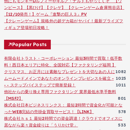
他にもモンキーDルフィーやキルア・ナルトもやってくぞ 【ワ
ンピース】【黒ひげ】【クレゲ】 【クレーンゲーム倉庫熊谷店】
【12/10発売！】ゲーム『進撃の巨人３』PV
【クレーンゲーム】規格外の超デカ箱がヤバイ！最新プライズフ
ィギュア登場初日攻略！
Popular Posts
有限会社トラスト・コーポレーション 最短3時間で買取！低手数
料！西日本エリアに特化、全国対応【ファクタリング福岡 】
クリスマス、お正月には素敵なプレゼントを大切なあの人に
1082
ムームードメインであなたのオンラインプレゼンスを確立 -
1025
- - ステップバイステップで簡単登録！
1011
他社からの乗り換え専用ファクタリング 業界最低水準手数料
【MSFJ】
801
株式会社日本ビジネスリンクス： 最短2時間で資金化が可能とな
ったWEB完結の売掛金買取サービス！【LINK】
578
株式会社ｈｓ１ 最短2時間での資金調達！クラウドでオフィスに
居ながら楽々資金繰りは「うりかけ堂」
533