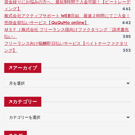
資金繰りにお悩みの方へ、最短5時間で入金可能！【ビートレーデ
ィング】
461
株式会社アクティブサポート WEB完結 最速２時間にてご入金！
売掛金前払いサービス【QuQuMo online】
442
ＭＳＦＪ株式会社 フリーランス様向けファクタリング「請求書先
払い」
385
フリーランス向け報酬即日払いサービス【ペイトナーファクタリ
ング】
353
アーカイブ
ア
ー
カ
カテゴリー
イ
ブ
カ
テ
ゴ