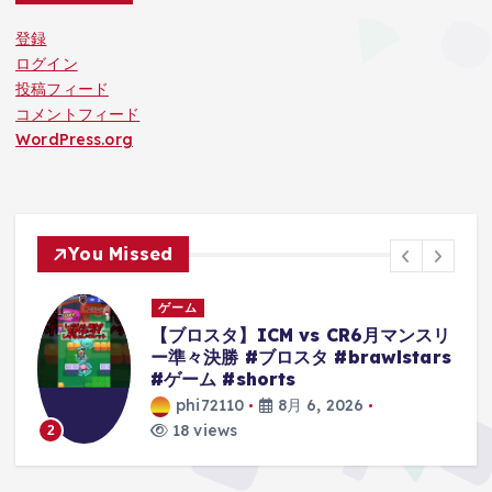
登録
ログイン
投稿フィード
コメントフィード
WordPress.org
You Missed
ゲーム
リ
【クレーンゲーム】超デカ箱
s
Grandistaのティーチは落とせる‼︎他
にもモンキーDルフィーやキルア・ナ
ルトもやってくぞ 【ワンピース】
【黒ひげ】【クレゲ】 【クレーンゲ
ーム倉庫熊谷店】
phi72110
8月 6, 2026