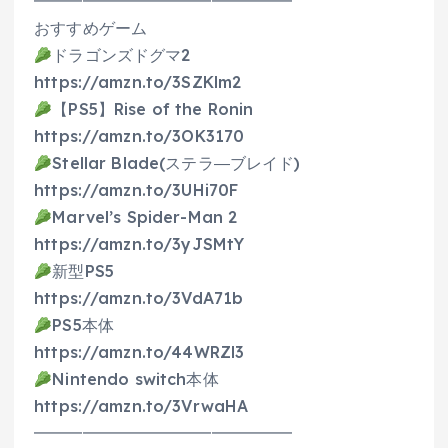
━━━━━━━━━━━━━━━━
おすすめゲーム
ドラゴンズドグマ2
https://amzn.to/3SZKlm2
【PS5】Rise of the Ronin
https://amzn.to/3OK3170
Stellar Blade(ステラ―ブレイド)
https://amzn.to/3UHi70F
Marvel’s Spider-Man 2
https://amzn.to/3yJSMtY
新型PS5
https://amzn.to/3VdA71b
PS5本体
https://amzn.to/44WRZl3
Nintendo switch本体
https://amzn.to/3VrwaHA
━━━━━━━━━━━━━━━━