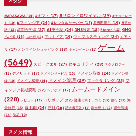
タグ
リ
ー
#サロンドロワイヤル
(29)
#ARASAWA
(14)
#ギフト
(17)
#チョコレー
#フィンジア
(24)
#レンタルサーバー
(17)
#初期脱毛
(19)
ト
(10)
#英会
#英語学習
(27)
AI英会話
(24)
DNS設定
(18)
GMO
話
(13)
Etoren
(13)
ウェブホスティング
(24)
ペパボ
(16)
アウトドア
(19)
エアト
ふわ姫
(11)
ゲーム
リ
(17)
オンラインショッピング
(18)
キャンペーン
(11)
(5649)
セキュリティ
(28)
スピークエル
(27)
テクノロジー
ドメイン取得
(24)
デメリット
(17)
(11)
ドメインサービス
(10)
ドメイン登
ドメイン管理
(39)
ファクタリング
(25)
フ
ドメイン移管
(14)
録
(10)
ムームードメイン
ィンジア初期脱毛
(22)
ヘアケア
(17)
(228)
ロリポップ
(22)
健康
(18)
海
レビュー
(13)
口コミ
(13)
旅行
(13)
育毛剤
(24)
外旅行
(15)
評判
(16)
資金調達
請求書買取
(11)
資金繰り
(12)
(14)
防災
(10)
メタ情報