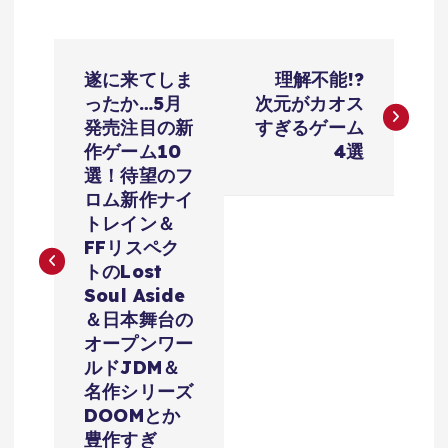
投
遂に来てしま
理解不能!?
稿
ったか…5月
次元がカオス
発売注目の新
すぎるゲーム
ナ
作ゲーム10
4選
選！待望のフ
ビ
ロム新作ナイ
トレイン＆
ゲ
FFリスペク
トのLost
ー
Soul Aside
＆日本舞台の
シ
オープンワー
ルドJDM＆
ョ
名作シリーズ
DOOMとか
豊作すぎ