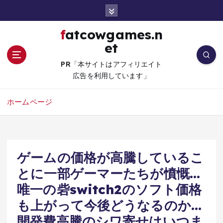
コ
ン
テ
fatcowgames.n
ン
et
ツ
へ
PR「本サイトはアフィリエイト
移
広告を利用しています」
動
ホームページ
ゲームの価格が高騰しているこ
とに一部ゲーマーたちが憤慨…
唯一の砦switch2のソフト価格
も上がって今後どうなるのか…
開発費高騰のシワ寄せはいつま