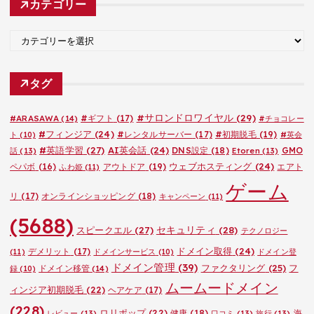
カテゴリー
イ
ブ
カ
テ
ゴ
タグ
リ
ー
#サロンドロワイヤル
(29)
#ARASAWA
(14)
#ギフト
(17)
#チョコレー
#フィンジア
(24)
#レンタルサーバー
(17)
#初期脱毛
(19)
ト
(10)
#英会
#英語学習
(27)
AI英会話
(24)
DNS設定
(18)
GMO
話
(13)
Etoren
(13)
ウェブホスティング
(24)
ペパボ
(16)
アウトドア
(19)
エアト
ふわ姫
(11)
ゲーム
リ
(17)
オンラインショッピング
(18)
キャンペーン
(11)
(5688)
セキュリティ
(28)
スピークエル
(27)
テクノロジー
ドメイン取得
(24)
デメリット
(17)
(11)
ドメインサービス
(10)
ドメイン登
ドメイン管理
(39)
ファクタリング
(25)
フ
ドメイン移管
(14)
録
(10)
ムームードメイン
ィンジア初期脱毛
(22)
ヘアケア
(17)
(228)
ロリポップ
(22)
健康
(18)
海
レビュー
(13)
口コミ
(13)
旅行
(13)