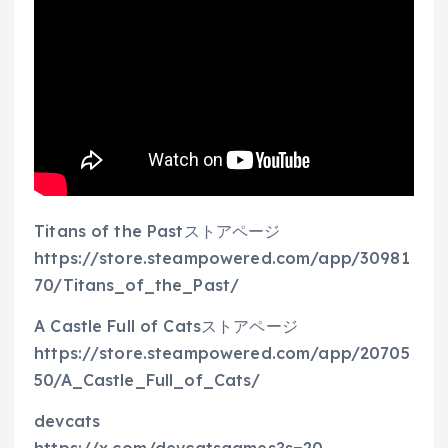
Titans of the Pastストアページ
https://store.steampowered.com/app/30981
70/Titans_of_the_Past/
A Castle Full of Catsストアページ
https://store.steampowered.com/app/20705
50/A_Castle_Full_of_Cats/
devcats