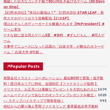
難破した巨大なコンテナ船で30日間生き延びるゲーム【30 Days
on Ship】
【幻想水滸伝】”本日の最強は？”「幻想水滸伝 STAR LEAP」新
作スマホゲーリセマラ攻略配信【幻水SP】
僕はおそらくボディーガードを解雇されます【Mr.President】#
ゲーム実況
ケチな奴に送る同人ゲーム3選 #無料 #ずんだもん #同人ゲ
ーム
大事件でニュースになった話題の「白栄大学」が舞台のホラーゲ
ーム『 白栄大学 0号館 』
Popular Posts
有限会社トラスト・コーポレーション 最短3時間で買取！低手数
料！西日本エリアに特化、全国対応【ファクタリング福岡 】
クリスマス、お正月には素敵なプレゼントを大切なあの人に
1079
ムームードメインであなたのオンラインプレゼンスを確立 -
1025
- - ステップバイステップで簡単登録！
993
他社からの乗り換え専用ファクタリング 業界最低水準手数料