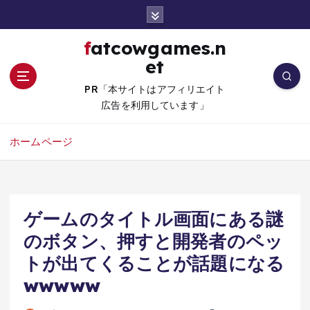
コ
ン
テ
fatcowgames.n
ン
et
ツ
へ
PR「本サイトはアフィリエイト
移
広告を利用しています」
動
ホームページ
ゲームのタイトル画面にある謎
のボタン、押すと開発者のペッ
トが出てくることが話題になる
wwwww