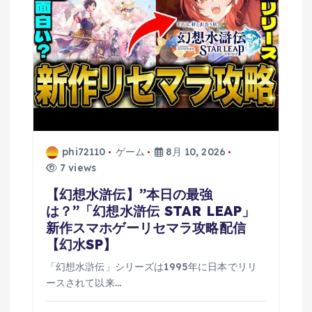
phi72110
ゲーム
8月 10, 2026
7 views
【幻想水滸伝】”本日の最強
は？”「幻想水滸伝 STAR LEAP」
新作スマホゲーリセマラ攻略配信
【幻水SP】
「幻想水滸伝」シリーズは1995年に日本でリリ
ースされて以来…