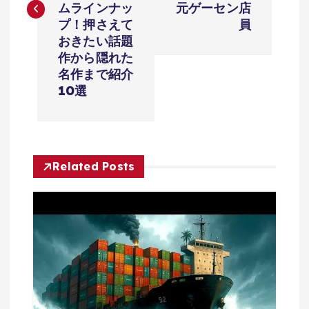
ビ
ムラインナッ
元ゲーセン店
プ！押さえて
員
ゲ
おきたい話題
作から隠れた
ー
名作まで紹介
10選
シ
ョ
Related Posts
ン