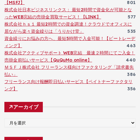
【MSFJ】
801
株式会社日本ビジネスリンクス： 最短2時間で資金化が可能とな
ったWEB完結の売掛金買取サービス！【LINK】
577
株式会社ｈｓ１ 最短2時間での資金調達！クラウドでオフィスに
居ながら楽々資金繰りは「うりかけ堂」
535
資金繰りにお悩みの方へ、最短5時間で入金可能！【ビートレーデ
ィング】
463
株式会社アクティブサポート WEB完結 最速２時間にてご入金！
売掛金前払いサービス【QuQuMo online】
440
ＭＳＦＪ株式会社 フリーランス様向けファクタリング「請求書先
払い」
386
フリーランス向け報酬即日払いサービス【ペイトナーファクタリ
ング】
356
アーカイブ
ア
ー
カ