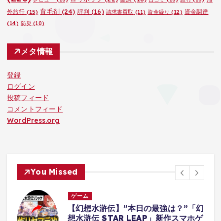
育毛剤
(24)
外旅行
(15)
評判
(16)
資金調達
請求書買取
(11)
資金繰り
(12)
(14)
防災
(10)
メタ情報
登録
ログイン
投稿フィード
コメントフィード
WordPress.org
You Missed
ゲーム
？”「幻
僕はおそらくボディーガードを解雇
作スマホゲ
れます【Mr.President】#ゲーム実