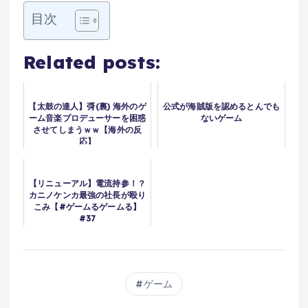
目次
Related posts:
【太鼓の達人】彁(裏) 海外のゲ
公式が海賊版を認めるとんでも
ーム音楽プロデューサーを困惑
ないゲーム
させてしまうｗｗ【海外の反
応】
【リニューアル】電流持参！？
カニノケンカ最強の社長が殴り
こみ【#ゲームるゲームる】
#37
ゲーム