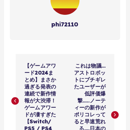
phi72110
投
【ゲームアワ
これは物議…
稿
ード2024ま
アストロボッ
とめ】まさか
トにブチギレ
ナ
過ぎる発表の
たユーザーが
連続で新作情
低評価爆
ビ
報が大渋滞！
撃…..ノーテ
ゲームアワー
ィーの新作が
ゲ
ドが凄すぎた
ポリコレって
【Switch/
ると早速荒れ
PS5 / PS4
る….日本の