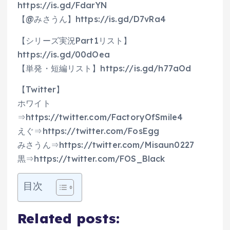
https://is.gd/FdarYN
【@みさうん】https://is.gd/D7vRa4
【シリーズ実況Part1リスト】
https://is.gd/00dOea
【単発・短編リスト】https://is.gd/h77aOd
【Twitter】
ホワイト
⇒https://twitter.com/FactoryOfSmile4
えぐ⇒https://twitter.com/FosEgg
みさうん⇒https://twitter.com/Misaun0227
黒⇒https://twitter.com/FOS_Black
目次
Related posts: