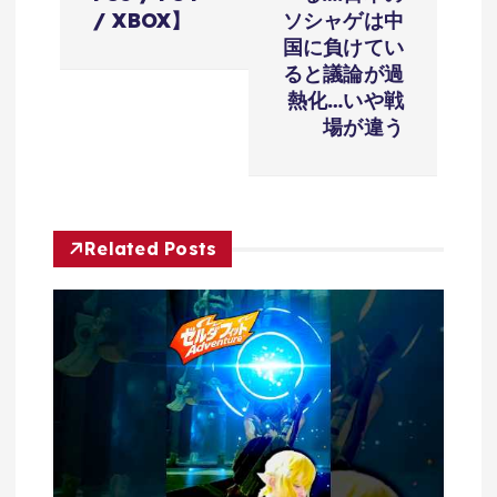
ー
/ XBOX】
ソシャゲは中
シ
国に負けてい
ると議論が過
ョ
熱化…いや戦
場が違う
ン
Related Posts