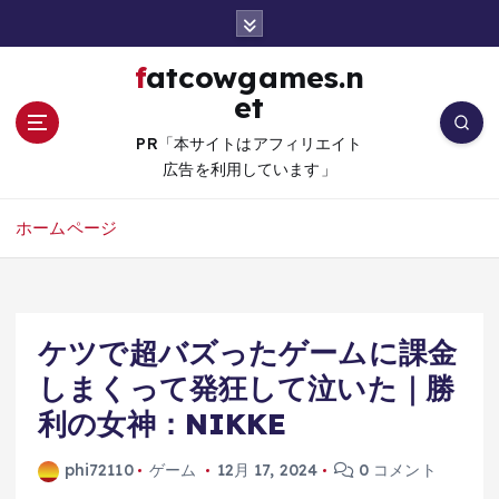
コ
ン
テ
fatcowgames.n
ン
et
ツ
へ
PR「本サイトはアフィリエイト
移
広告を利用しています」
動
ホームページ
ケツで超バズったゲームに課金
しまくって発狂して泣いた｜勝
利の女神：NIKKE
phi72110
ゲーム
12月 17, 2024
0 コメント