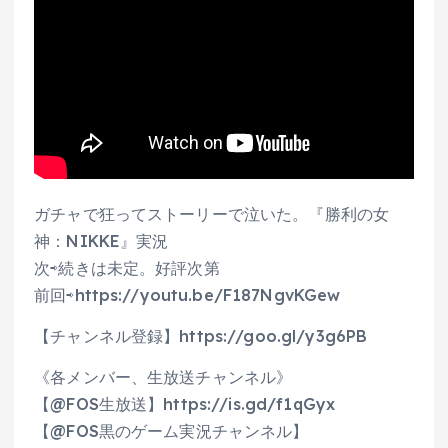
ガチャで狂ってストーリーで泣いた。『勝利の女
神：NIKKE』実況
次⇨続きは未定。好評次第
前回⇨https://youtu.be/F187NgvKGew
【チャンネル登録】https://goo.gl/y3g6PB
《各メンバー、生放送チャンネル》
【@FOS生放送】https://is.gd/f1qGyx
【@FOS黒のゲーム実況チャンネル】