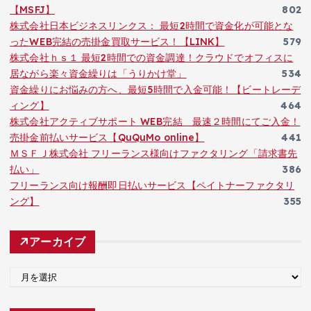
【MSFJ】
802
株式会社日本ビジネスリンクス： 最短2時間で資金化が可能とな
ったWEB完結の売掛金買取サービス！【LINK】
579
株式会社ｈｓ１ 最短2時間での資金調達！クラウドでオフィスに
居ながら楽々資金繰りは「うりかけ堂」
534
資金繰りにお悩みの方へ、最短5時間で入金可能！【ビートレーデ
ィング】
464
株式会社アクティブサポート WEB完結 最速２時間にてご入金！
売掛金前払いサービス【QuQuMo online】
441
ＭＳＦＪ株式会社 フリーランス様向けファクタリング「請求書先
払い」
386
フリーランス向け報酬即日払いサービス【ペイトナーファクタリ
ング】
355
アーカイブ
ア
ー
カ