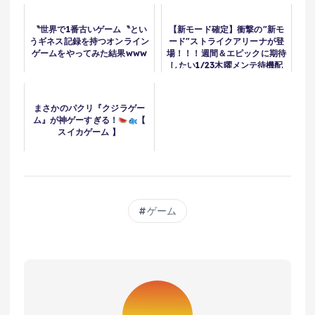
〝世界で1番古いゲーム〝とい
【新モード確定】衝撃の"新モ
うギネス記録を持つオンライン
ード"ストライクアリーナが登
ゲームをやってみた結果www
場！！！週間＆エピックに期待
したい1/23木曜メンテ待機配
信
まさかのパクリ『クジラゲー
ム』が神ゲーすぎる！
【
スイカゲーム 】
ゲーム