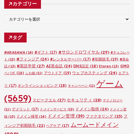
カテゴリー
イ
ブ
カ
テ
ゴ
タグ
リ
ー
#サロンドロワイヤル
(29)
#ARASAWA
(14)
#ギフト
(17)
#チョコレー
#フィンジア
(24)
#レンタルサーバー
(17)
#初期脱毛
(19)
ト
(10)
#英会
#英語学習
(27)
AI英会話
(24)
DNS設定
(18)
GMO
話
(13)
Etoren
(13)
ウェブホスティング
(24)
ペパボ
(16)
アウトドア
(19)
エアト
ふわ姫
(11)
ゲーム
リ
(17)
オンラインショッピング
(18)
キャンペーン
(11)
(5659)
セキュリティ
(28)
スピークエル
(27)
テクノロジー
ドメイン取得
(24)
デメリット
(17)
(11)
ドメインサービス
(10)
ドメイン登
ドメイン管理
(39)
ファクタリング
(25)
フ
ドメイン移管
(14)
録
(10)
ムームードメイン
ィンジア初期脱毛
(22)
ヘアケア
(17)