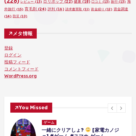
(228)
ロリポップ
(22)
健康
(18)
海
レビュー
(13)
口コミ
(13)
旅行
(13)
育毛剤
(24)
外旅行
(15)
評判
(16)
資金調達
請求書買取
(11)
資金繰り
(12)
(14)
防災
(10)
メタ情報
登録
ログイン
投稿フィード
コメントフィード
WordPress.org
You Missed
ゲーム
ノジ
3Dアクションゲームの礎を作り上げ
たレジェンドゲーム#ゲーム #ゲーム