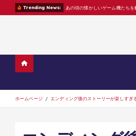
コ
Trending News:
あ
の
頃
の
懐
か
し
い
ゲ
ー
ム
機
た
ち
を
ン
テ
ン
ツ
へ
移
動
ホーム
TVニューストレンド
マ
美容・ダイエット・健康
旅行・グル
ホームページ
エンディング後のストーリーが楽しすぎる!!