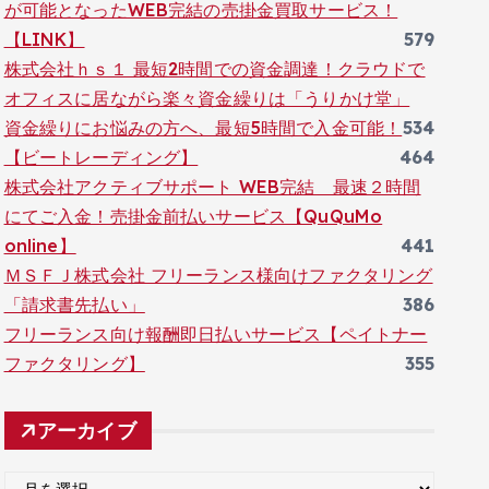
が可能となったWEB完結の売掛金買取サービス！
【LINK】
579
株式会社ｈｓ１ 最短2時間での資金調達！クラウドで
オフィスに居ながら楽々資金繰りは「うりかけ堂」
資金繰りにお悩みの方へ、最短5時間で入金可能！
534
【ビートレーディング】
464
株式会社アクティブサポート WEB完結 最速２時間
にてご入金！売掛金前払いサービス【QuQuMo
online】
441
ＭＳＦＪ株式会社 フリーランス様向けファクタリング
「請求書先払い」
386
フリーランス向け報酬即日払いサービス【ペイトナー
ファクタリング】
355
アーカイブ
ア