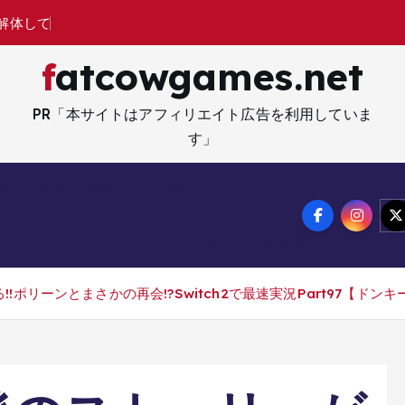
解
体
し
て
修
理
す
る
経
営
fatcowgames.net
PR「本サイトはアフィリエイト広告を利用していま
す」
ネー・資産・副業
生活・ライフ
メ
サイトマップ
特定商取引法記載事項
ポリーンとまさかの再会!?Switch2で最速実況Part97【ドン