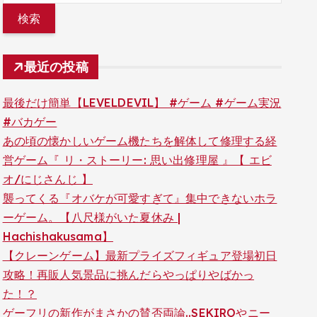
最近の投稿
最後だけ簡単【LEVELDEVIL】 #ゲーム #ゲーム実況
#バカゲー
あの頃の懐かしいゲーム機たちを解体して修理する経
営ゲーム『 リ・ストーリー: 思い出修理屋 』【 エビ
オ/にじさんじ 】
襲ってくる『オバケが可愛すぎて』集中できないホラ
ーゲーム。【八尺様がいた夏休み |
Hachishakusama】
【クレーンゲーム】最新プライズフィギュア登場初日
攻略！再販人気景品に挑んだらやっぱりやばかっ
た！？
ゲーフリの新作がまさかの賛否両論..SEKIROやニー