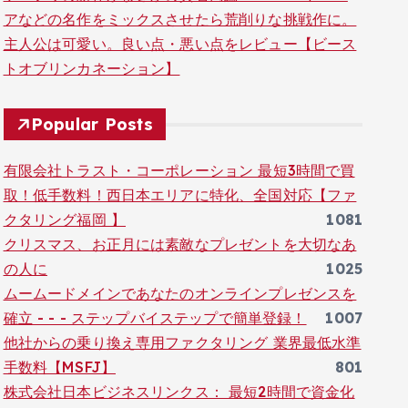
アなどの名作をミックスさせたら荒削りな挑戦作に。
主人公は可愛い。良い点・悪い点をレビュー【ビース
トオブリンカネーション】
Popular Posts
有限会社トラスト・コーポレーション 最短3時間で買
取！低手数料！西日本エリアに特化、全国対応【ファ
クタリング福岡 】
1081
クリスマス、お正月には素敵なプレゼントを大切なあ
の人に
1025
ムームードメインであなたのオンラインプレゼンスを
確立 - - - ステップバイステップで簡単登録！
1007
他社からの乗り換え専用ファクタリング 業界最低水準
手数料【MSFJ】
801
株式会社日本ビジネスリンクス： 最短2時間で資金化