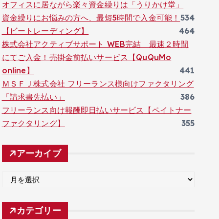
オフィスに居ながら楽々資金繰りは「うりかけ堂」
資金繰りにお悩みの方へ、最短5時間で入金可能！
534
【ビートレーディング】
464
株式会社アクティブサポート WEB完結 最速２時間
にてご入金！売掛金前払いサービス【QuQuMo
online】
441
ＭＳＦＪ株式会社 フリーランス様向けファクタリング
「請求書先払い」
386
フリーランス向け報酬即日払いサービス【ペイトナー
ファクタリング】
355
アーカイブ
ア
ー
カ
カテゴリー
イ