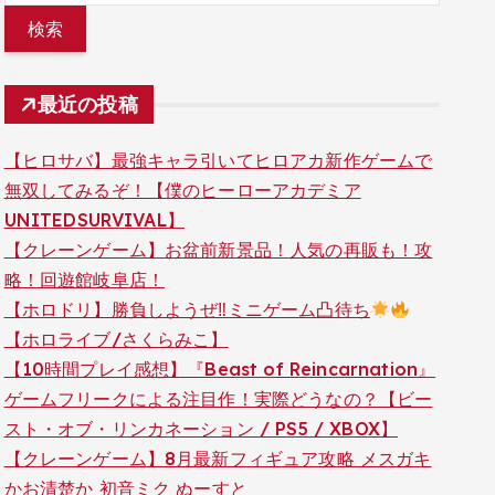
最近の投稿
【ヒロサバ】最強キャラ引いてヒロアカ新作ゲームで
無双してみるぞ！【僕のヒーローアカデミア
UNITEDSURVIVAL】
【クレーンゲーム】お盆前新景品！人気の再販も！攻
略！回遊館岐阜店！
【ホロドリ】勝負しようぜ‼ミニゲーム凸待ち
【ホロライブ/さくらみこ】
【10時間プレイ感想】『Beast of Reincarnation』
ゲームフリークによる注目作！実際どうなの？【ビー
スト・オブ・リンカネーション / PS5 / XBOX】
【クレーンゲーム】8月最新フィギュア攻略 メスガキ
かお清楚か 初音ミク ぬーすと