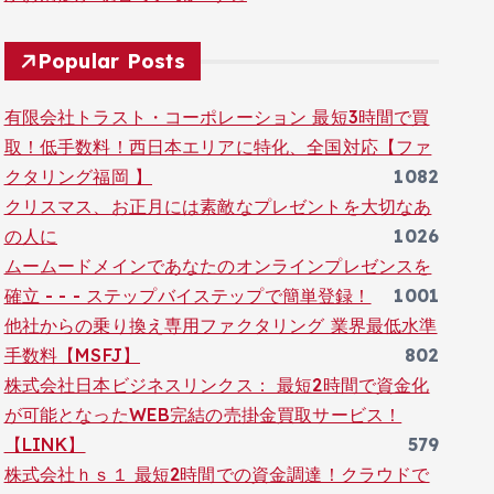
Popular Posts
有限会社トラスト・コーポレーション 最短3時間で買
取！低手数料！西日本エリアに特化、全国対応【ファ
クタリング福岡 】
1082
クリスマス、お正月には素敵なプレゼントを大切なあ
の人に
1026
ムームードメインであなたのオンラインプレゼンスを
確立 - - - ステップバイステップで簡単登録！
1001
他社からの乗り換え専用ファクタリング 業界最低水準
手数料【MSFJ】
802
株式会社日本ビジネスリンクス： 最短2時間で資金化
が可能となったWEB完結の売掛金買取サービス！
【LINK】
579
株式会社ｈｓ１ 最短2時間での資金調達！クラウドで