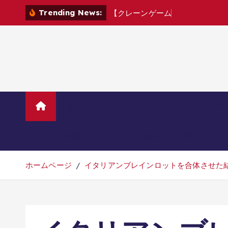
コ
Trending News:
【
ク
レ
ー
ン
ゲ
ー
ム
】
お
盆
前
新
景
ン
テ
ン
ツ
へ
移
動
ホーム
TVニューストレンド
マ
美容・ダイエット・健康
旅行・グル
ホームページ
イタリアンブレインロットを合体させた結