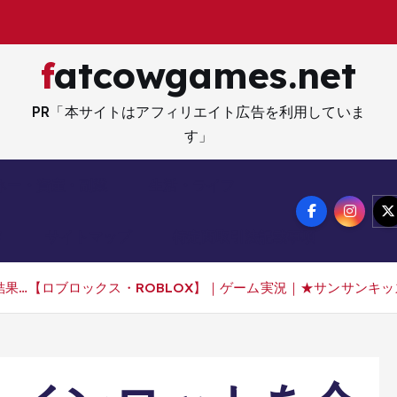
fatcowgames.net
PR「本サイトはアフィリエイト広告を利用していま
す」
ネー・資産・副業
生活・ライフ
メ
サイトマップ
特定商取引法記載事項
果…【ロブロックス・ROBLOX】｜ゲーム実況｜★サンサンキッズ