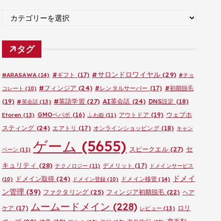
ブ
カ
テ
ゴ
タグ
リ
ー
#サロンドロワイヤル
(29)
#ARASAWA
(14)
#ギフト
(17)
#チョ
#フィンジア
(24)
#レンタルサーバー
(17)
#初期脱毛
コレート
(10)
#英語学習
(27)
AI英会話
(24)
(19)
DNS設定
(18)
#英会話
(13)
ウェブホ
GMOペパボ
(16)
アウトドア
(19)
Etoren
(13)
ふわ姫
(11)
スティング
(24)
エアトリ
(17)
オンラインショッピング
(18)
キャン
ゲーム
(5655)
セ
スピークエル
(27)
ペーン
(11)
キュリティ
(28)
デメリット
(17)
テクノロジー
(11)
ドメインサービス
ドメイ
ドメイン取得
(24)
ドメイン移管
(14)
(10)
ドメイン登録
(10)
ン管理
(39)
ファクタリング
(25)
フィンジア初期脱毛
(22)
ヘア
ムームードメイン
(228)
ロリ
ケア
(17)
レビュー
(13)