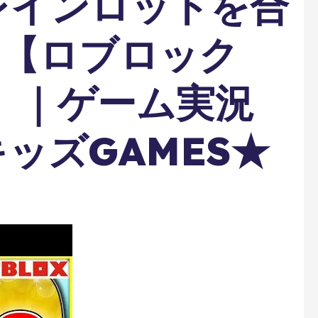
レインロットを合
…【ロブロック
X】｜ゲーム実況
ッズGAMES★