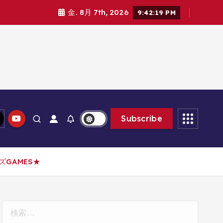
金. 8月 7th, 2026
9:42:20 PM
Subscribe
GAMES★
検
索: