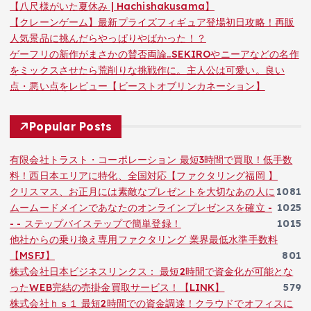
【八尺様がいた夏休み | Hachishakusama】
【クレーンゲーム】最新プライズフィギュア登場初日攻略！再販
人気景品に挑んだらやっぱりやばかった！？
ゲーフリの新作がまさかの賛否両論..SEKIROやニーアなどの名作
をミックスさせたら荒削りな挑戦作に。主人公は可愛い。良い
点・悪い点をレビュー【ビーストオブリンカネーション】
Popular Posts
有限会社トラスト・コーポレーション 最短3時間で買取！低手数
料！西日本エリアに特化、全国対応【ファクタリング福岡 】
クリスマス、お正月には素敵なプレゼントを大切なあの人に
1081
ムームードメインであなたのオンラインプレゼンスを確立 -
1025
- - ステップバイステップで簡単登録！
1015
他社からの乗り換え専用ファクタリング 業界最低水準手数料
【MSFJ】
801
株式会社日本ビジネスリンクス： 最短2時間で資金化が可能とな
ったWEB完結の売掛金買取サービス！【LINK】
579
株式会社ｈｓ１ 最短2時間での資金調達！クラウドでオフィスに