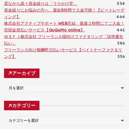
居ながら楽々資金繰りは「うりかけ堂」
534
資金繰りにお悩みの方へ、最短5時間で入金可能！【ビートレーデ
ィング】
464
株式会社アクティブサポート WEB完結 最速２時間にてご入金！
売掛金前払いサービス【QuQuMo online】
441
ＭＳＦＪ株式会社 フリーランス様向けファクタリング「請求書先
払い」
386
フリーランス向け報酬即日払いサービス【ペイトナーファクタリ
ング】
356
アーカイブ
ア
ー
カ
カテゴリー
イ
ブ
カ
テ