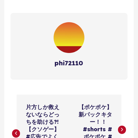
phi72110
投
片方しか救え
【ポケポケ】
稿
ないならどっ
新パックキタ
ちを助ける?!
ー！！
ナ
【クソゲー】
#shorts #
#広告でよく
ポケポケ #