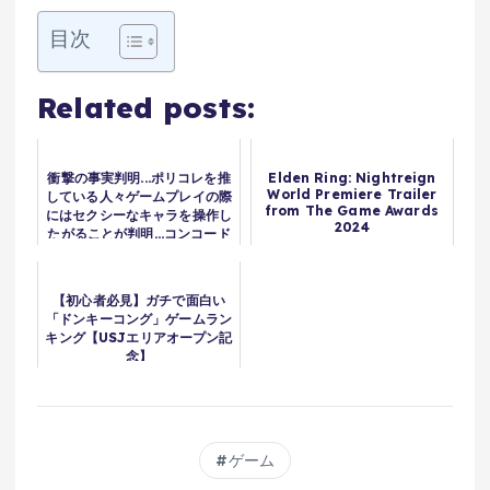
目次
Related posts:
衝撃の事実判明...ポリコレを推
Elden Ring: Nightreign
World Premiere Trailer
している人々ゲームプレイの際
from The Game Awards
にはセクシーなキャラを操作し
2024
たがることが判明...コンコード
等のDEIゲーが大爆死する理由
はこれ...需要がないのになぜ続
けるのか？
【初心者必見】ガチで面白い
「ドンキーコング」ゲームラン
キング【USJエリアオープン記
念】
ゲーム