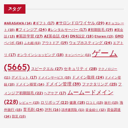
ゴ
タグ
リ
ー
#サロンドロワイヤル
(29)
#ARASAWA
(14)
#ギフト
(17)
#チョコレー
#フィンジア
(24)
#レンタルサーバー
(17)
#初期脱毛
(19)
ト
(10)
#英会
#英語学習
(27)
AI英会話
(24)
DNS設定
(18)
GMO
話
(13)
Etoren
(13)
ウェブホスティング
(24)
ペパボ
(16)
アウトドア
(19)
エアト
ふわ姫
(11)
ゲーム
リ
(17)
オンラインショッピング
(18)
キャンペーン
(11)
(5665)
セキュリティ
(28)
スピークエル
(27)
テクノロジー
ドメイン取得
(24)
デメリット
(17)
(11)
ドメインサービス
(10)
ドメイン登
ドメイン管理
(39)
ファクタリング
(25)
フ
ドメイン移管
(14)
録
(10)
ムームードメイン
ィンジア初期脱毛
(22)
ヘアケア
(17)
(228)
ロリポップ
(22)
健康
(18)
海
レビュー
(13)
口コミ
(13)
旅行
(13)
育毛剤
(24)
外旅行
(15)
評判
(16)
資金調達
請求書買取
(11)
資金繰り
(12)
(14)
防災
(10)