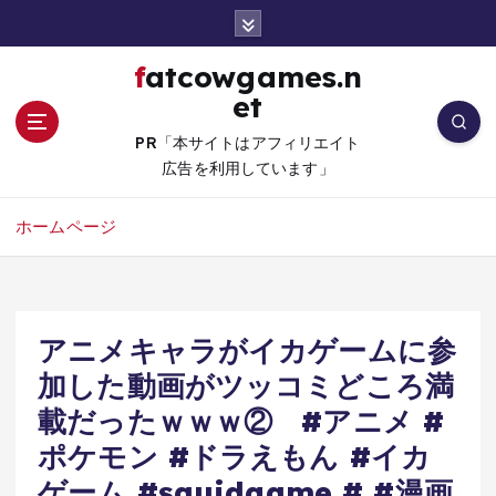
コ
ン
テ
fatcowgames.n
ン
et
ツ
へ
PR「本サイトはアフィリエイト
移
広告を利用しています」
動
ホームページ
アニメキャラがイカゲームに参
加した動画がツッコミどころ満
載だったｗｗｗ② #アニメ #
ポケモン #ドラえもん #イカ
ゲーム #squidgame # #漫画