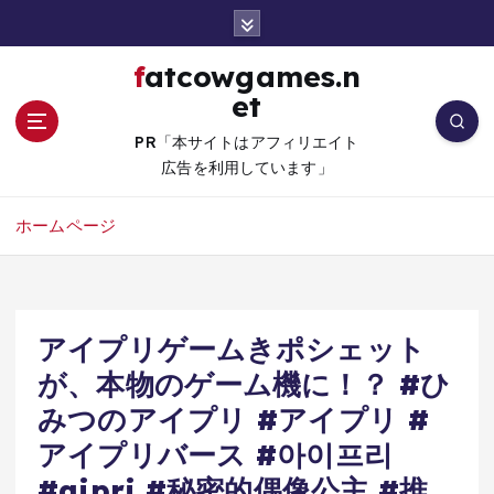
コ
ン
テ
fatcowgames.n
ン
et
ツ
へ
PR「本サイトはアフィリエイト
移
広告を利用しています」
動
ホームページ
アイプリゲームきポシェット
が、本物のゲーム機に！？ #ひ
みつのアイプリ #アイプリ #
アイプリバース #아이프리
#aipri #秘密的偶像公主 #推