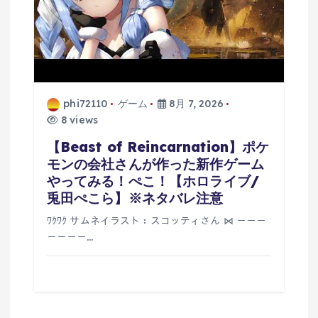
phi72110
ゲーム
8月 7, 2026
8 views
【Beast of Reincarnation】ポケ
モンの会社さんが作った新作ゲーム
やってみる！ぺこ！【ホロライブ/
兎田ぺこら】※ネタバレ注意
ﾜｸﾜｸ サムネイラスト：スコッティさん ⋈ －－－
－－－－…