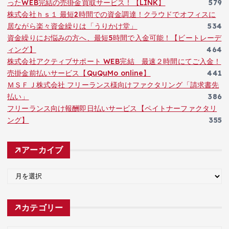
ったWEB完結の売掛金買取サービス！【LINK】
579
株式会社ｈｓ１ 最短2時間での資金調達！クラウドでオフィスに
居ながら楽々資金繰りは「うりかけ堂」
534
資金繰りにお悩みの方へ、最短5時間で入金可能！【ビートレーデ
ィング】
464
株式会社アクティブサポート WEB完結 最速２時間にてご入金！
売掛金前払いサービス【QuQuMo online】
441
ＭＳＦＪ株式会社 フリーランス様向けファクタリング「請求書先
払い」
386
フリーランス向け報酬即日払いサービス【ペイトナーファクタリ
ング】
355
アーカイブ
ア
ー
カ
カテゴリー
イ
ブ