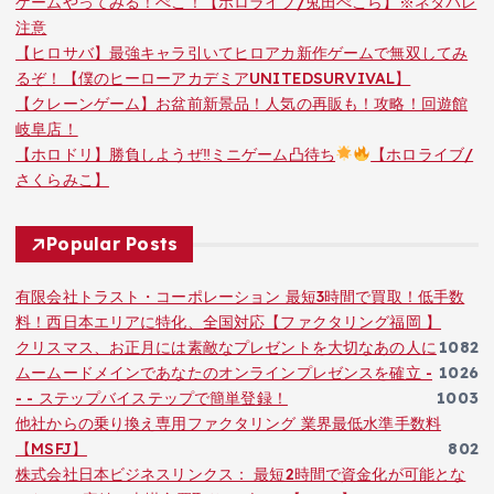
ゲームやってみる！ぺこ！【ホロライブ/兎田ぺこら】※ネタバレ
注意
【ヒロサバ】最強キャラ引いてヒロアカ新作ゲームで無双してみ
るぞ！【僕のヒーローアカデミアUNITEDSURVIVAL】
【クレーンゲーム】お盆前新景品！人気の再販も！攻略！回遊館
岐阜店！
【ホロドリ】勝負しようぜ‼ミニゲーム凸待ち
【ホロライブ/
さくらみこ】
Popular Posts
有限会社トラスト・コーポレーション 最短3時間で買取！低手数
料！西日本エリアに特化、全国対応【ファクタリング福岡 】
クリスマス、お正月には素敵なプレゼントを大切なあの人に
1082
ムームードメインであなたのオンラインプレゼンスを確立 -
1026
- - ステップバイステップで簡単登録！
1003
他社からの乗り換え専用ファクタリング 業界最低水準手数料
【MSFJ】
802
株式会社日本ビジネスリンクス： 最短2時間で資金化が可能とな