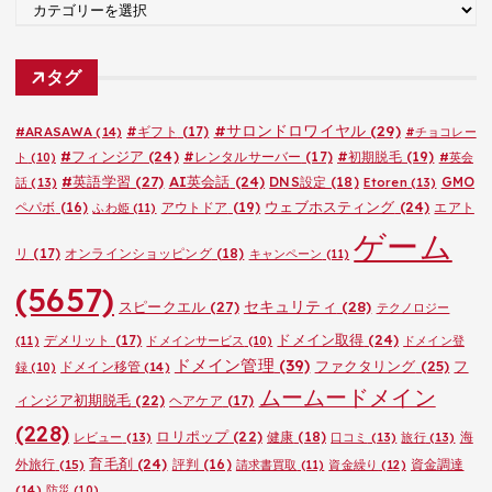
カ
テ
ゴ
タグ
リ
ー
#サロンドロワイヤル
(29)
#ARASAWA
(14)
#ギフト
(17)
#チョコレー
#フィンジア
(24)
#レンタルサーバー
(17)
#初期脱毛
(19)
ト
(10)
#英会
#英語学習
(27)
AI英会話
(24)
DNS設定
(18)
GMO
話
(13)
Etoren
(13)
ウェブホスティング
(24)
ペパボ
(16)
アウトドア
(19)
エアト
ふわ姫
(11)
ゲーム
リ
(17)
オンラインショッピング
(18)
キャンペーン
(11)
(5657)
セキュリティ
(28)
スピークエル
(27)
テクノロジー
ドメイン取得
(24)
デメリット
(17)
(11)
ドメインサービス
(10)
ドメイン登
ドメイン管理
(39)
ファクタリング
(25)
フ
ドメイン移管
(14)
録
(10)
ムームードメイン
ィンジア初期脱毛
(22)
ヘアケア
(17)
(228)
ロリポップ
(22)
健康
(18)
海
レビュー
(13)
口コミ
(13)
旅行
(13)
育毛剤
(24)
外旅行
(15)
評判
(16)
資金調達
請求書買取
(11)
資金繰り
(12)
(14)
防災
(10)