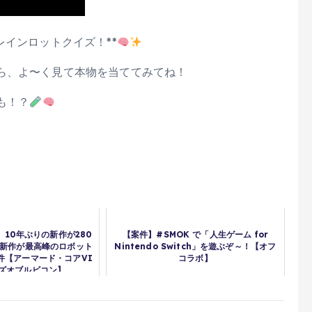
レインロットクイズ！**
ら、よ〜く見て本物を当ててみてね！
も！？
10年ぶりの新作が280
【案件】#SMOK で「人生ゲーム for
最新作が最高峰のロボット
Nintendo Switch」を遊ぶぞ～！【オフ
件【アーマード・コアVI
コラボ】
ズオブルビコン】