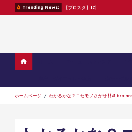
コ
Trending News:
【
ブ
ロ
ス
タ
】
I
C
M
v
s
C
R
ン
テ
ン
ツ
へ
移
動
ホーム
TVニューストレンド
マ
美容・ダイエット・健康
旅行・グル
ホームページ
わかるかな？ニセモノさがせ
# bra