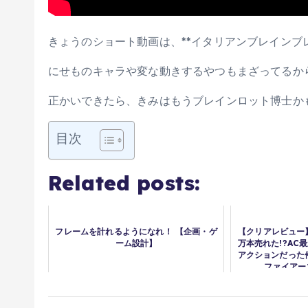
きょうのショート動画は、**イタリアンブレインブ
にせものキャラや変な動きするやつもまざってるか
正かいできたら、きみはもうブレインロット博士か
目次
Related posts:
フレームを計れるようになれ！ 【企画・ゲ
【クリアレビュー】
ーム設計】
万本売れた!?AC
アクションだった
ファイアー