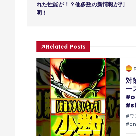
ナ
れた性能が！？他多数の新情報が判
明！
ビ
ゲ
Related Posts
ー
シ
対
ョ
ー
#o
ン
#s
#ワ
#on