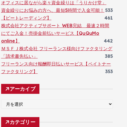
オフィスに居ながら楽々資金繰りは「うりかけ堂」
資金繰りにお悩みの方へ、最短5時間で入金可能！
533
【ビートレーディング】
461
株式会社アクティブサポート WEB完結 最速２時間
にてご入金！売掛金前払いサービス【QuQuMo
online】
442
ＭＳＦＪ株式会社 フリーランス様向けファクタリング
「請求書先払い」
385
フリーランス向け報酬即日払いサービス【ペイトナー
ファクタリング】
353
アーカイブ
ア
ー
カ
カテゴリー
イ