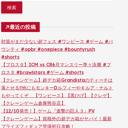
最近の投稿
対策がまだ少ない超フェス #ワンピース #ゲーム #バ
ウンティ #opbr #onepiece #bountyrush
#shorts
【ブロスタ】ICM vs CR6月マンスリー準々決勝 #ブ
ロスタ #brawlstars #ゲーム #shorts
【クレーンゲーム】超デカ箱Grandistaのティーチは
落とせる‼︎他にもモンキーDルフィーやキルア・ナルト
もやってくぞ 【ワンピース】【黒ひげ】【クレゲ】
【クレーンゲーム倉庫熊谷店】
【12/10発売！】ゲーム『進撃の巨人３』PV
【クレーンゲーム】規格外の超デカ箱がヤバイ！最新
プライズフィギュア登場初日攻略！