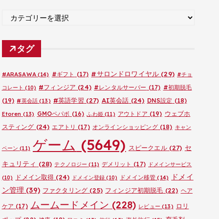
ブ
カ
テ
ゴ
タグ
リ
ー
#サロンドロワイヤル
(29)
#ARASAWA
(14)
#ギフト
(17)
#チョ
#フィンジア
(24)
#レンタルサーバー
(17)
#初期脱毛
コレート
(10)
#英語学習
(27)
AI英会話
(24)
(19)
DNS設定
(18)
#英会話
(13)
ウェブホ
GMOペパボ
(16)
アウトドア
(19)
Etoren
(13)
ふわ姫
(11)
スティング
(24)
エアトリ
(17)
オンラインショッピング
(18)
キャン
ゲーム
(5649)
セ
スピークエル
(27)
ペーン
(11)
キュリティ
(28)
デメリット
(17)
テクノロジー
(11)
ドメインサービス
ドメイ
ドメイン取得
(24)
ドメイン移管
(14)
(10)
ドメイン登録
(10)
ン管理
(39)
ファクタリング
(25)
フィンジア初期脱毛
(22)
ヘア
ムームードメイン
(228)
ロリ
ケア
(17)
レビュー
(13)