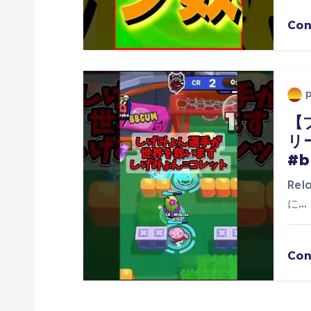
Con
【
リ
#b
Re
に…
Con