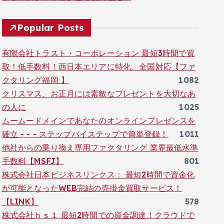
Popular Posts
有限会社トラスト・コーポレーション 最短3時間で買
取！低手数料！西日本エリアに特化、全国対応【ファ
クタリング福岡 】
1082
クリスマス、お正月には素敵なプレゼントを大切なあ
の人に
1025
ムームードメインであなたのオンラインプレゼンスを
確立 - - - ステップバイステップで簡単登録！
1011
他社からの乗り換え専用ファクタリング 業界最低水準
手数料【MSFJ】
801
株式会社日本ビジネスリンクス： 最短2時間で資金化
が可能となったWEB完結の売掛金買取サービス！
【LINK】
578
株式会社ｈｓ１ 最短2時間での資金調達！クラウドで