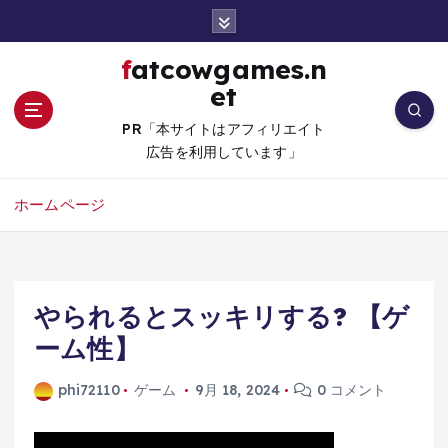
コ
ン
テ
fatcowgames.n
ン
et
ツ
へ
PR「本サイトはアフィリエイト
移
広告を利用しています」
動
ホームページ
やられるとスッキリする? 【ゲ
ーム性】
phi72110
ゲーム
9月 18, 2024
0 コメント