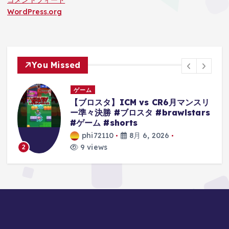
WordPress.org
You Missed
ゲーム
vs CR6月マンスリ
【クレーンゲーム】超デ
 #brawlstars
Grandistaのティーチ
にもモンキーDルフィー
ルトもやってくぞ 【ワ
6, 2026
【黒ひげ】【クレゲ】 
ーム倉庫熊谷店】
phi72110
8月 6, 20
8 views
3