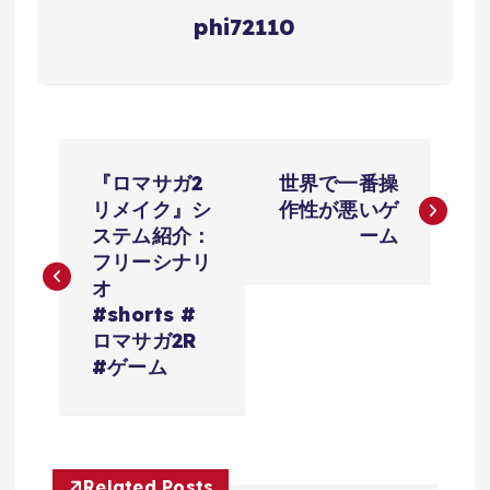
phi72110
投
『ロマサガ2
世界で一番操
稿
リメイク』シ
作性が悪いゲ
ステム紹介：
ーム
ナ
フリーシナリ
オ
ビ
#shorts #
ロマサガ2R
ゲ
#ゲーム
ー
シ
Related Posts