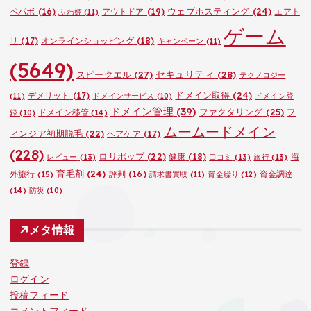
ウェブホスティング
(24)
ペパボ
(16)
アウトドア
(19)
エアト
ふわ姫
(11)
ゲーム
リ
(17)
オンラインショッピング
(18)
キャンペーン
(11)
(5649)
セキュリティ
(28)
スピークエル
(27)
テクノロジー
ドメイン取得
(24)
デメリット
(17)
(11)
ドメインサービス
(10)
ドメイン登
ドメイン管理
(39)
ファクタリング
(25)
フ
ドメイン移管
(14)
録
(10)
ムームードメイン
ィンジア初期脱毛
(22)
ヘアケア
(17)
(228)
ロリポップ
(22)
健康
(18)
海
レビュー
(13)
口コミ
(13)
旅行
(13)
育毛剤
(24)
外旅行
(15)
評判
(16)
資金調達
請求書買取
(11)
資金繰り
(12)
(14)
防災
(10)
メタ情報
登録
ログイン
投稿フィード
コメントフィード