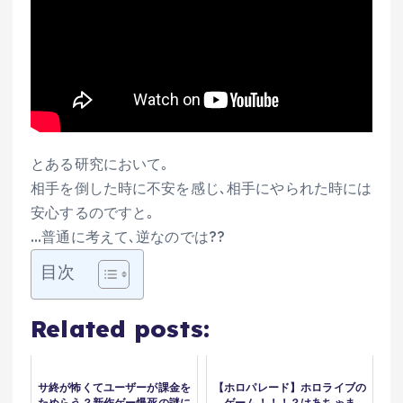
とある研究において｡
相手を倒した時に不安を感じ､相手にやられた時には
安心するのですと｡
…普通に考えて､逆なのでは??
目次
Related posts:
サ終が怖くてユーザーが課金を
【ホロパレード】ホロライブの
ためらう？新作ゲー爆死の謎に
ゲーム！！！？はあちゃま