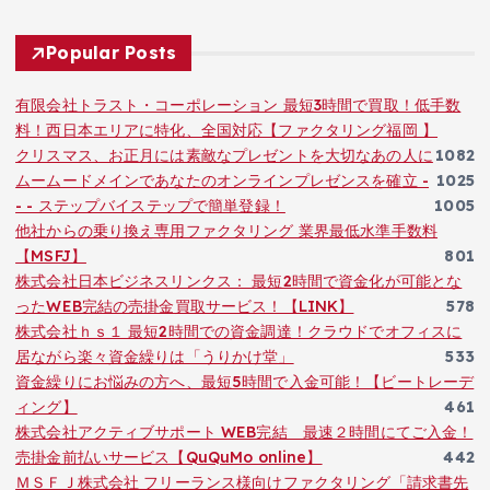
Popular Posts
有限会社トラスト・コーポレーション 最短3時間で買取！低手数
料！西日本エリアに特化、全国対応【ファクタリング福岡 】
クリスマス、お正月には素敵なプレゼントを大切なあの人に
1082
ムームードメインであなたのオンラインプレゼンスを確立 -
1025
- - ステップバイステップで簡単登録！
1005
他社からの乗り換え専用ファクタリング 業界最低水準手数料
【MSFJ】
801
株式会社日本ビジネスリンクス： 最短2時間で資金化が可能とな
ったWEB完結の売掛金買取サービス！【LINK】
578
株式会社ｈｓ１ 最短2時間での資金調達！クラウドでオフィスに
居ながら楽々資金繰りは「うりかけ堂」
533
資金繰りにお悩みの方へ、最短5時間で入金可能！【ビートレーデ
ィング】
461
株式会社アクティブサポート WEB完結 最速２時間にてご入金！
売掛金前払いサービス【QuQuMo online】
442
ＭＳＦＪ株式会社 フリーランス様向けファクタリング「請求書先