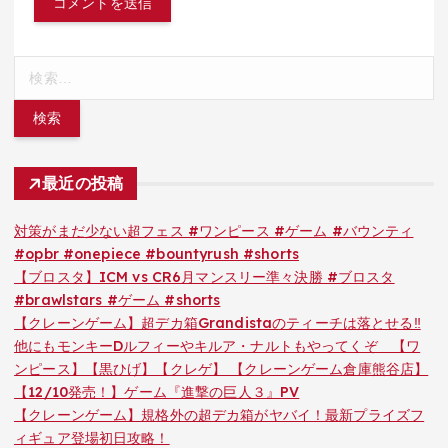
検
索:
最近の投稿
対策がまだ少ない超フェス #ワンピース #ゲーム #バウンティ
#opbr #onepiece #bountyrush #shorts
【ブロスタ】ICM vs CR6月マンスリー準々決勝 #ブロスタ
#brawlstars #ゲーム #shorts
【クレーンゲーム】超デカ箱Grandistaのティーチは落とせる‼︎
他にもモンキーDルフィーやキルア・ナルトもやってくぞ 【ワ
ンピース】【黒ひげ】【クレゲ】 【クレーンゲーム倉庫熊谷店】
【12/10発売！】ゲーム『進撃の巨人３』PV
【クレーンゲーム】規格外の超デカ箱がヤバイ！最新プライズフ
ィギュア登場初日攻略！