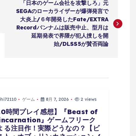
「日本のゲーム会社を攻撃しろ」元
SEGAのローカライザーが爆弾発言で
大炎上/６年開発したFate/EXTRA
Recordバンナムは販売中止、型月は
延期発表で界隈が犯人捜しを開
始/DLSS5が賛否両論
phi72110
ゲーム
8月 7, 2026
2 views
10時間プレイ感想】『Beast of
incarnation』ゲームフリーク
よる注目作！実際どうなの？【ビ