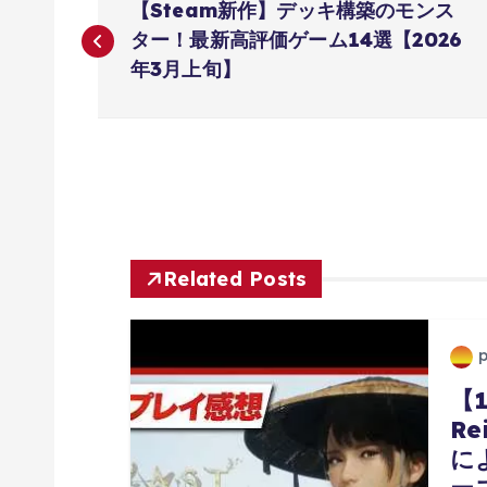
【Steam新作】デッキ構築のモンス
稿
ター！最新高評価ゲーム14選【2026
年3月上旬】
ナ
ビ
ゲ
Related Posts
ー
シ
【
ョ
Re
に
ン