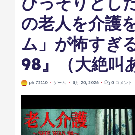
ひっそりとし
の老人を介護
ム」が怖すぎる『
98』（大絶叫
phi72110
ゲーム
3月 20, 2026
0 コメント