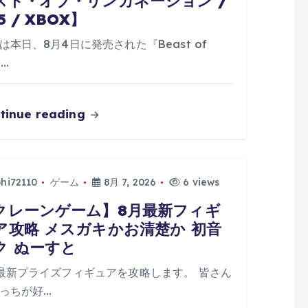
スト・オブ・リンカネーション /
5 / XBOX】
は本日、8月4日に発売された『Beast of
n…
tinue reading
phi72110
ゲーム
8月 7, 2026
6 views
クレーンゲーム】8月最新フィギ
ア攻略 メスガキかお清楚か 初音
ク ぬーすと
最新プライズフィギュアを攻略します。 皆さん
っちが好…