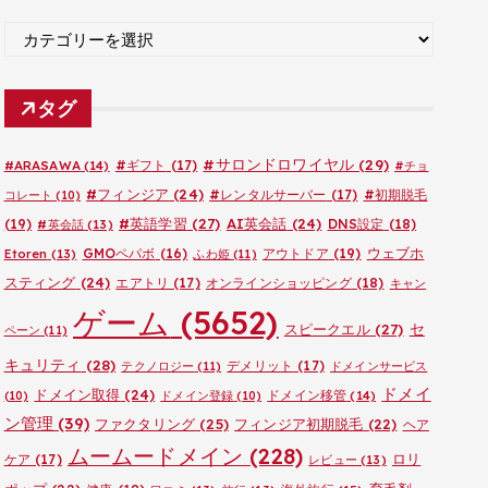
ブ
カ
テ
ゴ
タグ
リ
ー
#サロンドロワイヤル
(29)
#ARASAWA
(14)
#ギフト
(17)
#チョ
#フィンジア
(24)
#レンタルサーバー
(17)
#初期脱毛
コレート
(10)
#英語学習
(27)
AI英会話
(24)
(19)
DNS設定
(18)
#英会話
(13)
ウェブホ
GMOペパボ
(16)
アウトドア
(19)
Etoren
(13)
ふわ姫
(11)
スティング
(24)
エアトリ
(17)
オンラインショッピング
(18)
キャン
ゲーム
(5652)
セ
スピークエル
(27)
ペーン
(11)
キュリティ
(28)
デメリット
(17)
テクノロジー
(11)
ドメインサービス
ドメイ
ドメイン取得
(24)
ドメイン移管
(14)
(10)
ドメイン登録
(10)
ン管理
(39)
ファクタリング
(25)
フィンジア初期脱毛
(22)
ヘア
ムームードメイン
(228)
ロリ
ケア
(17)
レビュー
(13)