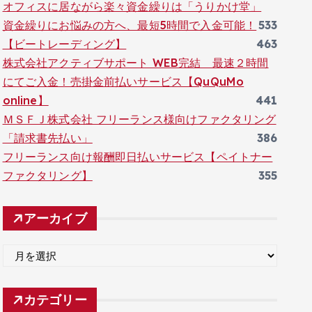
オフィスに居ながら楽々資金繰りは「うりかけ堂」
資金繰りにお悩みの方へ、最短5時間で入金可能！
533
【ビートレーディング】
463
株式会社アクティブサポート WEB完結 最速２時間
にてご入金！売掛金前払いサービス【QuQuMo
online】
441
ＭＳＦＪ株式会社 フリーランス様向けファクタリング
「請求書先払い」
386
フリーランス向け報酬即日払いサービス【ペイトナー
ファクタリング】
355
アーカイブ
ア
ー
カ
カテゴリー
イ