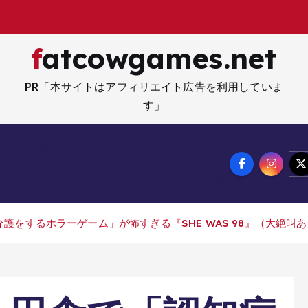
ギ
fatcowgames.net
PR「本サイトはアフィリエイト広告を利用していま
す」
ネー・資産・副業
生活・ライフ
メ
サイトマップ
特定商取引法記載事項
をするホラーゲーム」が怖すぎる『SHE WAS 98』（大絶叫