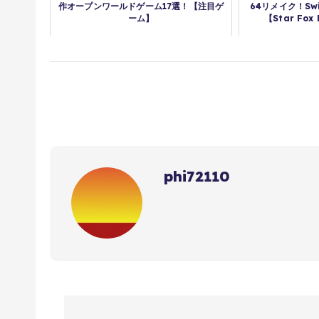
作オープンワールドゲーム17選！【注目ゲ
64リメイク！Sw
ーム】
【Star Fox 
phi72110
投