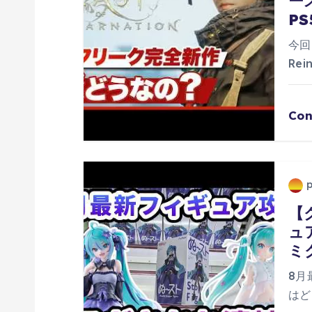
ー
PS
今回
Rei
Con
【
ュ
ミ
8月
はど