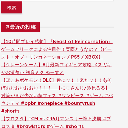
最近の投稿
【10時間プレイ感想】『Beast of Reincarnation』
ゲームフリークによる注目作！実際どうなの？【ビー
スト・オブ・リンカネーション / PS5 / XBOX】
【クレーンゲーム】8月最新フィギュア攻略 メスガキ
かお清楚か 初音ミク ぬーすと
【ぽこあポケモン！DLC】遂にッ！！来たッ！！あそ
ぼおおおおおおお！！！ 【にじさんじ/鈴原るる】
対策がまだ少ない超フェス #ワンピース #ゲーム #バ
ウンティ #opbr #onepiece #bountyrush
#shorts
【ブロスタ】ICM vs CR6月マンスリー準々決勝 #ブ
ロスタ #brawlstars #ゲーム #shorts