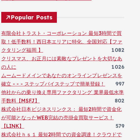
Popular Posts
有限会社トラスト・コーポレーション 最短3時間で買
取！低手数料！西日本エリアに特化、全国対応【ファ
クタリング福岡 】
1082
クリスマス、お正月には素敵なプレゼントを大切なあ
の人に
1026
ムームードメインであなたのオンラインプレゼンスを
確立 - - - ステップバイステップで簡単登録！
997
他社からの乗り換え専用ファクタリング 業界最低水準
手数料【MSFJ】
802
株式会社日本ビジネスリンクス： 最短2時間で資金化
が可能となったWEB完結の売掛金買取サービス！
【LINK】
579
株式会社ｈｓ１ 最短2時間での資金調達！クラウドで