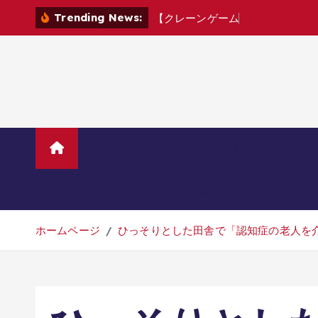
コ
Trending News:
【
ク
レ
ー
ン
ゲ
ー
ム
】
8
月
最
新
フ
ィ
ン
テ
ン
ツ
へ
移
動
ホーム
TVニューストレンド
マ
美容・ダイエット・健康
旅行・グル
ホームページ
ひっそりとした田舎で「認知症の老人を介護