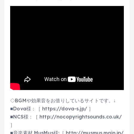
◇BGMや効果音をお借りしているサイトです。↓
■Dova様：［ https://dova-s.jp/ ］
■NCS様：［ http://nocopyrightsounds.co.uk/
］
■音楽素材 MusMus様:［ http://musmus.main.jp/