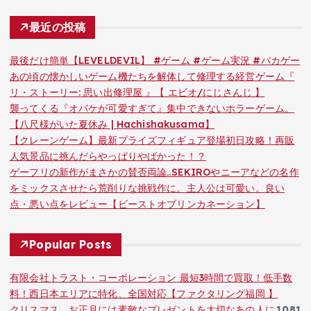
最近の投稿
最後だけ簡単【LEVELDEVIL】 #ゲーム #ゲーム実況 #バカゲー
あの頃の懐かしいゲーム機たちを解体して修理する経営ゲーム『
リ・ストーリー: 思い出修理屋 』【 エビオ/にじさんじ 】
襲ってくる『オバケが可愛すぎて』集中できないホラーゲーム。
【八尺様がいた夏休み | Hachishakusama】
【クレーンゲーム】最新プライズフィギュア登場初日攻略！再販
人気景品に挑んだらやっぱりやばかった！？
ゲーフリの新作がまさかの賛否両論..SEKIROやニーアなどの名作
をミックスさせたら荒削りな挑戦作に。主人公は可愛い。良い
点・悪い点をレビュー【ビーストオブリンカネーション】
Popular Posts
有限会社トラスト・コーポレーション 最短3時間で買取！低手数
料！西日本エリアに特化、全国対応【ファクタリング福岡 】
クリスマス、お正月には素敵なプレゼントを大切なあの人に
1081