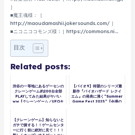
］
■魔王魂様：［
http://maoudamashii.jokersounds.com/ ］
■ニコニココモンズ様 :［ https://commons.ni…
目次
Related posts:
渋谷の一等地にあるゲーセンの
【バイオ9】待望のシリーズ最
クレーンゲーム約200台全部
新作『バイオハザード レクイ
PLAYしてみた結果がヤバい
エム』の発表に沸く“Summer
ww【クレーンゲーム／UFOキ
Game Fest 2025”【会場の
ャッチャー】
反応】
【クレーンゲーム】知らないと
ガチで損する！！ゲームセンタ
ーに行く前に絶対に見て！！！