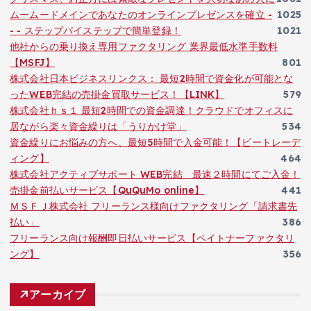
ムームードメインであなたのオンラインプレゼンスを確立 -
1025
- - ステップバイステップで簡単登録！
1021
他社からの乗り換え専用ファクタリング 業界最低水準手数料
【MSFJ】
801
株式会社日本ビジネスリンクス： 最短2時間で資金化が可能とな
ったWEB完結の売掛金買取サービス！【LINK】
579
株式会社ｈｓ１ 最短2時間での資金調達！クラウドでオフィスに
居ながら楽々資金繰りは「うりかけ堂」
534
資金繰りにお悩みの方へ、最短5時間で入金可能！【ビートレーデ
ィング】
464
株式会社アクティブサポート WEB完結 最速２時間にてご入金！
売掛金前払いサービス【QuQuMo online】
441
ＭＳＦＪ株式会社 フリーランス様向けファクタリング「請求書先
払い」
386
フリーランス向け報酬即日払いサービス【ペイトナーファクタリ
ング】
356
アーカイブ