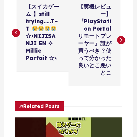
投
【スイカゲー
【実機レビュ
稿
ム 】still
ー】
trying…..T~
『PlayStati
ナ
T
on Portal
☆⭒NIJISA
リモートプレ
ビ
NJI EN ✧
ーヤー』誰が
Millie
買うべき？使
ゲ
Parfait ☆⭒
って分かった
良いとこ悪い
ー
とこ
シ
ョ
Related Posts
ン