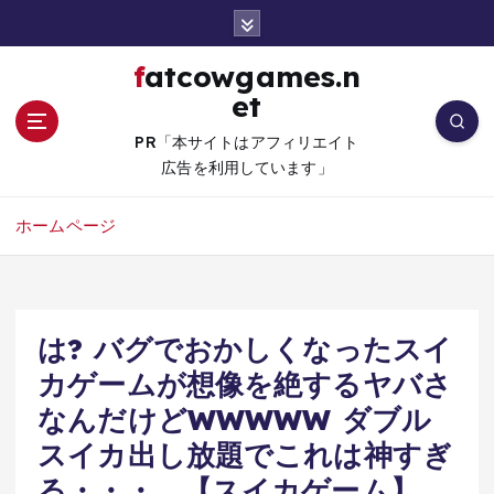
コ
ン
テ
fatcowgames.n
ン
et
ツ
へ
PR「本サイトはアフィリエイト
移
広告を利用しています」
動
ホームページ
は? バグでおかしくなったスイ
カゲームが想像を絶するヤバさ
なんだけどWWWWW ダブル
スイカ出し放題でこれは神すぎ
る・・・。【スイカゲーム】