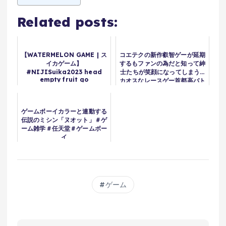
Related posts:
【WATERMELON GAME | ス
コエテクの新作叡智ゲーが延期
イカゲーム】
するもファンの為だと知って紳
#NIJISuika2023 head
士たちが笑顔になってしまう...
empty fruit go
カオスなレースゲー首都高バト
down【NIJISANJI EN |
ルが盛り上がりまくる...DEIに
Selen Tatsuki】
物申す開発者が荒ぶる...FF7リ
バースの売上が
ゲームボーイカラーと連動する
伝説のミシン「ヌオット」＃ゲ
ーム雑学＃任天堂＃ゲームボー
イ
ゲーム