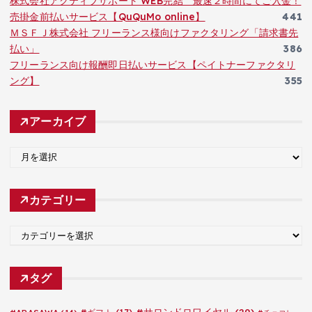
株式会社アクティブサポート WEB完結 最速２時間にてご入金！
売掛金前払いサービス【QuQuMo online】
441
ＭＳＦＪ株式会社 フリーランス様向けファクタリング「請求書先
払い」
386
フリーランス向け報酬即日払いサービス【ペイトナーファクタリ
ング】
355
アーカイブ
ア
ー
カ
カテゴリー
イ
ブ
カ
テ
ゴ
タグ
リ
ー
#サロンドロワイヤル
(29)