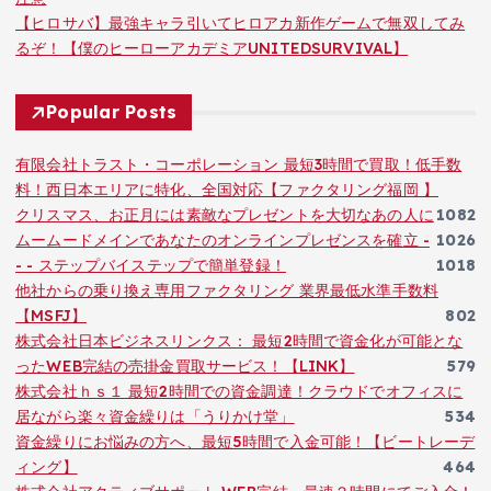
【ヒロサバ】最強キャラ引いてヒロアカ新作ゲームで無双してみ
るぞ！【僕のヒーローアカデミアUNITEDSURVIVAL】
Popular Posts
有限会社トラスト・コーポレーション 最短3時間で買取！低手数
料！西日本エリアに特化、全国対応【ファクタリング福岡 】
クリスマス、お正月には素敵なプレゼントを大切なあの人に
1082
ムームードメインであなたのオンラインプレゼンスを確立 -
1026
- - ステップバイステップで簡単登録！
1018
他社からの乗り換え専用ファクタリング 業界最低水準手数料
【MSFJ】
802
株式会社日本ビジネスリンクス： 最短2時間で資金化が可能とな
ったWEB完結の売掛金買取サービス！【LINK】
579
株式会社ｈｓ１ 最短2時間での資金調達！クラウドでオフィスに
居ながら楽々資金繰りは「うりかけ堂」
534
資金繰りにお悩みの方へ、最短5時間で入金可能！【ビートレーデ
ィング】
464