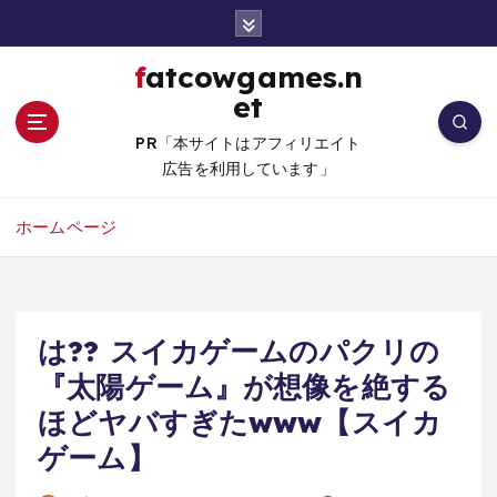
コ
ン
テ
fatcowgames.n
ン
et
ツ
へ
PR「本サイトはアフィリエイト
移
広告を利用しています」
動
ホームページ
は?? スイカゲームのパクリの
『太陽ゲーム』が想像を絶する
ほどヤバすぎたwww【スイカ
ゲーム】