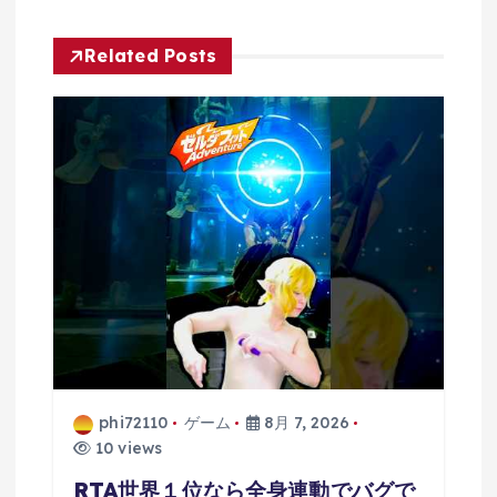
ゲ
Related Posts
ー
シ
ョ
ン
phi72110
ゲーム
8月 7, 2026
10 views
RTA世界１位なら全身連動でバグで