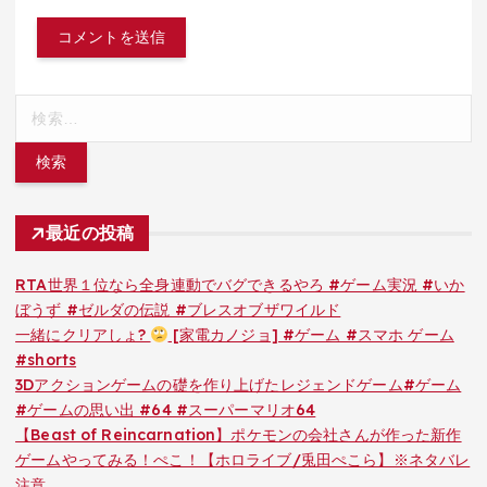
検
索:
最近の投稿
RTA世界１位なら全身連動でバグできるやろ #ゲーム実況 #いか
ぼうず #ゼルダの伝説 #ブレスオブザワイルド
一緒にクリアしょ?
[家電カノジョ] #ゲーム #スマホ ゲーム
#shorts
3Dアクションゲームの礎を作り上げたレジェンドゲーム#ゲーム
#ゲームの思い出 #64 #スーパーマリオ64
【Beast of Reincarnation】ポケモンの会社さんが作った新作
ゲームやってみる！ぺこ！【ホロライブ/兎田ぺこら】※ネタバレ
注意