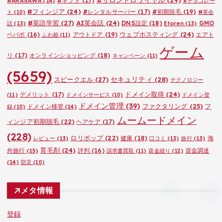
#ARASAWA
(14)
#ギフト
(17)
#チョコレー
#フィンジア
(24)
#レンタルサーバー
(17)
#初期脱毛
(19)
ト
(10)
#英会
#英語学習
(27)
AI英会話
(24)
DNS設定
(18)
GMO
話
(13)
Etoren
(13)
ウェブホスティング
(24)
ペパボ
(16)
アウトドア
(19)
エアト
ふわ姫
(11)
ゲーム
リ
(17)
オンラインショッピング
(18)
キャンペーン
(11)
(5659)
セキュリティ
(28)
スピークエル
(27)
テクノロジー
ドメイン取得
(24)
デメリット
(17)
(11)
ドメインサービス
(10)
ドメイン登
ドメイン管理
(39)
ファクタリング
(25)
フ
ドメイン移管
(14)
録
(10)
ムームードメイン
ィンジア初期脱毛
(22)
ヘアケア
(17)
(228)
ロリポップ
(22)
健康
(18)
海
レビュー
(13)
口コミ
(13)
旅行
(13)
育毛剤
(24)
外旅行
(15)
評判
(16)
資金調達
請求書買取
(11)
資金繰り
(12)
(14)
防災
(10)
メタ情報
登録