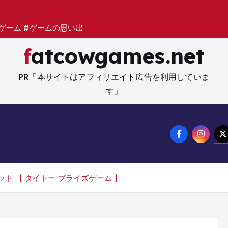
ゲ
ー
ム
#
ゲ
ー
ム
の
思
い
出
#
6
4
fatcowgames.net
PR「本サイトはアフィリエイト広告を利用していま
す」
ネー・資産・副業
生活・ライフ
メ
サイトマップ
特定商取引法記載事項
ト 【 タイトー プライズゲーム 】