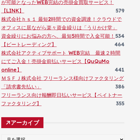
が可能となったWEB完結の売掛金買取サービス！
【LINK】
579
株式会社ｈｓ１ 最短2時間での資金調達！クラウドで
オフィスに居ながら楽々資金繰りは「うりかけ堂」
資金繰りにお悩みの方へ、最短5時間で入金可能！
534
【ビートレーディング】
464
株式会社アクティブサポート WEB完結 最速２時間
にてご入金！売掛金前払いサービス【QuQuMo
online】
441
ＭＳＦＪ株式会社 フリーランス様向けファクタリング
「請求書先払い」
386
フリーランス向け報酬即日払いサービス【ペイトナー
ファクタリング】
355
アーカイブ
ア