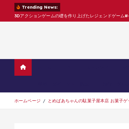
コ
Trending News:
ン
3
D
ア
ク
シ
ョ
ン
ゲ
ー
ム
の
礎
を
作
り
上
げ
た
レ
ジ
ェ
ン
ド
ゲ
ー
ム
#
テ
ン
ツ
へ
移
動
ホーム
TVニューストレンド
マ
美容・ダイエット・健康
旅行・グル
ホームページ
とめばあちゃんの駄菓子屋本店 お菓子ゲッ