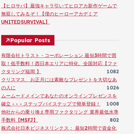
【ヒロサバ】最強キャラ引いてヒロアカ新作ゲームで
無双してみるぞ！【僕のヒーローアカデミア
UNITEDSURVIVAL】
Popular Posts
有限会社トラスト・コーポレーション 最短3時間で買
取！低手数料！西日本エリアに特化、全国対応【ファ
クタリング福岡 】
1082
クリスマス、お正月には素敵なプレゼントを大切なあ
の人に
1026
ムームードメインであなたのオンラインプレゼンスを
確立 - - - ステップバイステップで簡単登録！
1008
他社からの乗り換え専用ファクタリング 業界最低水準
手数料【MSFJ】
802
株式会社日本ビジネスリンクス： 最短2時間で資金化