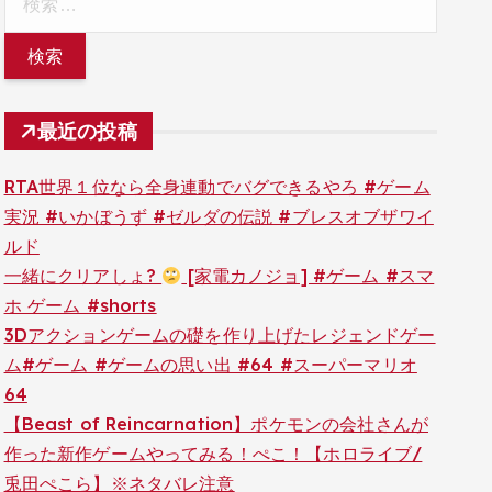
索:
最近の投稿
RTA世界１位なら全身連動でバグできるやろ #ゲーム
実況 #いかぼうず #ゼルダの伝説 #ブレスオブザワイ
ルド
一緒にクリアしょ?
[家電カノジョ] #ゲーム #スマ
ホ ゲーム #shorts
3Dアクションゲームの礎を作り上げたレジェンドゲー
ム#ゲーム #ゲームの思い出 #64 #スーパーマリオ
64
【Beast of Reincarnation】ポケモンの会社さんが
作った新作ゲームやってみる！ぺこ！【ホロライブ/
兎田ぺこら】※ネタバレ注意