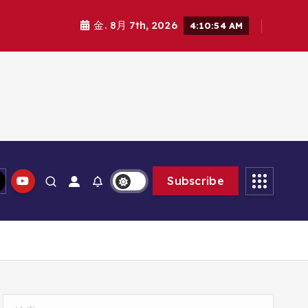
金. 8月 7th, 2026
4:10:56 AM
Subscribe
検