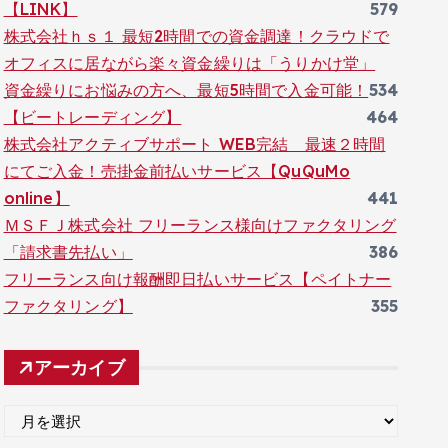
【LINK】
579
株式会社ｈｓ１ 最短2時間での資金調達！クラウドで
オフィスに居ながら楽々資金繰りは「うりかけ堂」
資金繰りにお悩みの方へ、最短5時間で入金可能！
534
【ビートレーディング】
464
株式会社アクティブサポート WEB完結 最速２時間
にてご入金！売掛金前払いサービス【QuQuMo
online】
441
ＭＳＦＪ株式会社 フリーランス様向けファクタリング
「請求書先払い」
386
フリーランス向け報酬即日払いサービス【ペイトナー
ファクタリング】
355
アーカイブ
ア
ー