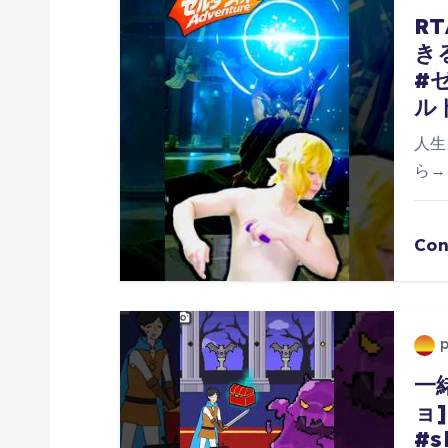
ー
R
き
シ
#
ル
ョ
人生
ン
ら→h
Con
一
ョ
#s