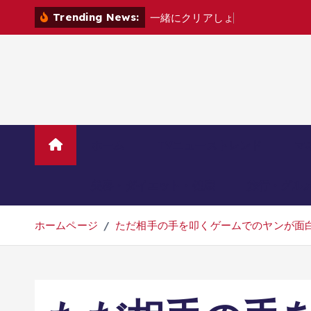
コ
Trending News:
一
緒
に
ク
リ
ア
し
ょ
?
[
家
電
カ
ン
テ
ン
ツ
へ
移
動
ホーム
TVニューストレンド
マ
美容・ダイエット・健康
旅行・グル
ホームページ
ただ相手の手を叩くゲームでのヤンが面白す