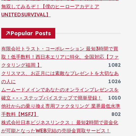
無双してみるぞ！【僕のヒーローアカデミア
UNITEDSURVIVAL】
Popular Posts
有限会社トラスト・コーポレーション 最短3時間で買
取！低手数料！西日本エリアに特化、全国対応【ファ
クタリング福岡 】
1082
クリスマス、お正月には素敵なプレゼントを大切なあ
の人に
1026
ムームードメインであなたのオンラインプレゼンスを
確立 - - - ステップバイステップで簡単登録！
1010
他社からの乗り換え専用ファクタリング 業界最低水準
手数料【MSFJ】
802
株式会社日本ビジネスリンクス： 最短2時間で資金化
が可能となったWEB完結の売掛金買取サービス！