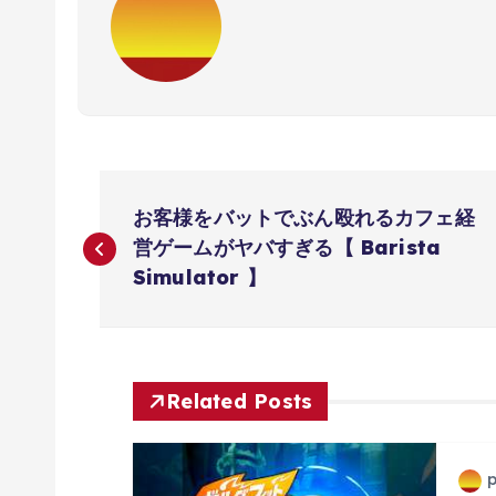
投
お客様をバットでぶん殴れるカフェ経
稿
営ゲームがヤバすぎる【 Barista
Simulator 】
ナ
ビ
Related Posts
ゲ