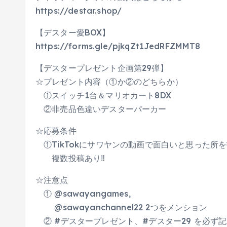
https://destar.shop/
【デスター愛BOX】
https://forms.gle/pjkqZt1JedRFZMMT8
【デスタープレゼント企画第29弾】
☆プレゼント内容（①か②のどちらか）
①スイッチ1台＆マリオカート8DX
②非売品色違いデスターパーカー
☆応募条件
①TikTokにサワヤンの動画で面白いと思った所
複数投稿あり‼
☆注意点
① @sawayangames,
@sawayanchannel22 2つをメンション
② #デスタープレゼント​、#デスター29 を必ず記