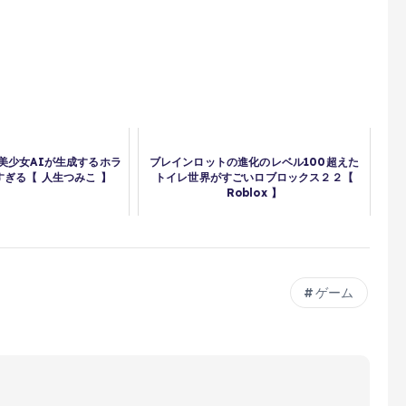
03】美少女AIが生成するホラ
ブレインロットの進化のレベル100超えた
ぎる【 人生つみこ 】
トイレ世界がすごいロブロックス２２【
Roblox 】
ゲーム