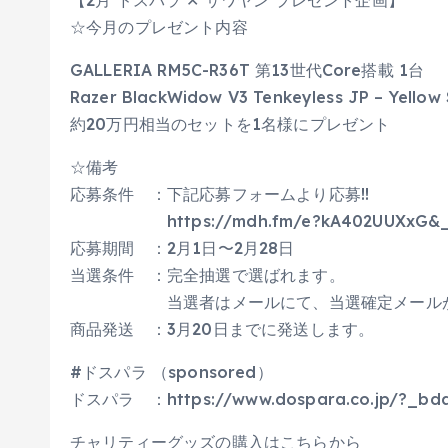
【2月 ドスパラ ✕ サワヤン プレゼント企画】
☆今月のプレゼント内容
GALLERIA RM5C-R36T 第13世代Core搭載 1台
Razer BlackWidow V3 Tenkeyless JP – Yellow
約20万円相当のセットを1名様にプレゼント
☆備考
応募条件 ：下記応募フォームより応募!!
https://mdh.fm/e?kA402UUXxG&_bd
応募期間 ：2月1日〜2月28日
当選条件 ：完全抽選で選ばれます。
当選者はメールにて、当選確定メールが
商品発送 ：3月20日までに発送します。
#ドスパラ （sponsored）
ドスパラ ：https://www.dospara.co.jp/?_bda
チャリティーグッズの購入はこちらから