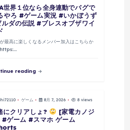
TA世界１位なら全身連動でバグで
るやろ #ゲーム実況 #いかぼうず
ゼルダの伝説 #ブレスオブザワイ
ド
が最高に楽しくなるメンバー加入はこちらか
ttps:…
tinue reading
phi72110
ゲーム
8月 7, 2026
8 views
緒にクリアしょ?
[家電カノジ
] #ゲーム #スマホ ゲーム
horts