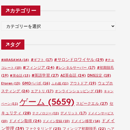
カ
カテゴリー
イ
ブ
カ
テ
ゴ
タグ
リ
ー
#サロンドロワイヤル
(29)
#ARASAWA
(14)
#ギフト
(17)
#チョ
#フィンジア
(24)
#レンタルサーバー
(17)
#初期脱毛
コレート
(10)
#英語学習
(27)
AI英会話
(24)
(19)
DNS設定
(18)
#英会話
(13)
ウェブホ
GMOペパボ
(16)
アウトドア
(19)
Etoren
(13)
ふわ姫
(11)
スティング
(24)
エアトリ
(17)
オンラインショッピング
(18)
キャン
ゲーム
(5659)
セ
スピークエル
(27)
ペーン
(11)
キュリティ
(28)
デメリット
(17)
テクノロジー
(11)
ドメインサービス
ドメイ
ドメイン取得
(24)
ドメイン移管
(14)
(10)
ドメイン登録
(10)
ン管理
(39)
ファクタリング
(25)
フィンジア初期脱毛
(22)
ヘア