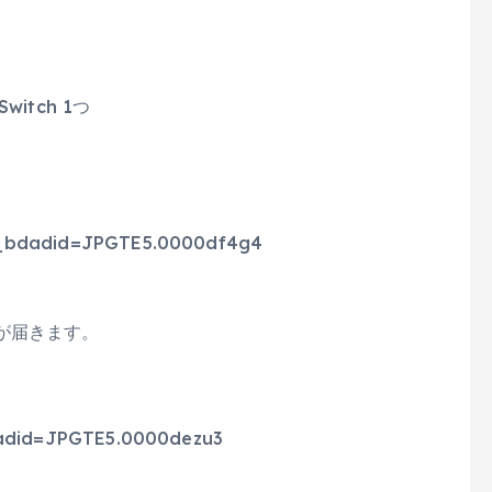
 Switch 1つ
adid=JPGTE5.0000df4g4
届きます。
did=JPGTE5.0000dezu3