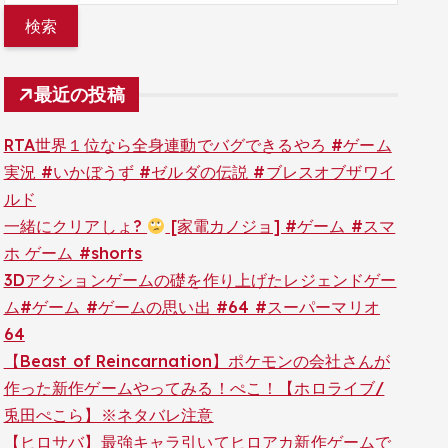
最近の投稿
RTA世界１位なら全身連動でバグできるやろ #ゲーム
実況 #いかぼうず #ゼルダの伝説 #ブレスオブザワイ
ルド
一緒にクリアしょ?
[家電カノジョ] #ゲーム #スマ
ホ ゲーム #shorts
3Dアクションゲームの礎を作り上げたレジェンドゲー
ム#ゲーム #ゲームの思い出 #64 #スーパーマリオ
64
【Beast of Reincarnation】ポケモンの会社さんが
作った新作ゲームやってみる！ぺこ！【ホロライブ/
兎田ぺこら】※ネタバレ注意
【ヒロサバ】最強キャラ引いてヒロアカ新作ゲームで