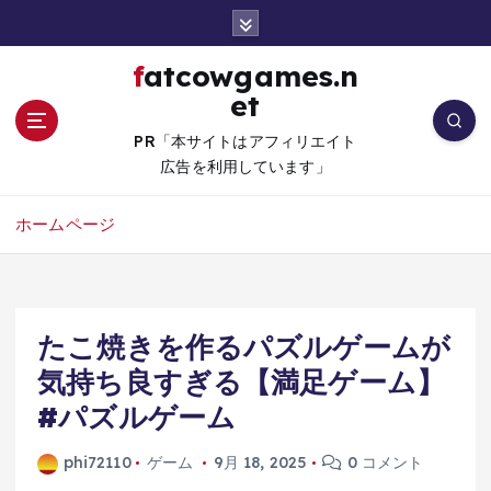
コ
ン
テ
fatcowgames.n
ン
et
ツ
へ
PR「本サイトはアフィリエイト
移
広告を利用しています」
動
ホームページ
たこ焼きを作るパズルゲームが
気持ち良すぎる【満足ゲーム】
#パズルゲーム
phi72110
ゲーム
9月 18, 2025
0 コメント