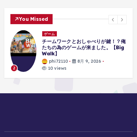
You Missed
ゲーム
ゲーム
チームワークとおしゃべりが鍵！？俺
【レト
たちの為のゲームが来ました。【Big
エゥーゴ
alk】
Play
phi72110
8月 9, 2026
phi7
10 views
10 vi
3