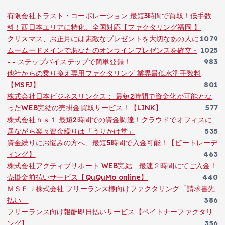
有限会社トラスト・コーポレーション 最短3時間で買取！低手数
料！西日本エリアに特化、全国対応【ファクタリング福岡 】
クリスマス、お正月には素敵なプレゼントを大切なあの人に
1079
ムームードメインであなたのオンラインプレゼンスを確立 -
1025
- - ステップバイステップで簡単登録！
983
他社からの乗り換え専用ファクタリング 業界最低水準手数料
【MSFJ】
801
株式会社日本ビジネスリンクス： 最短2時間で資金化が可能とな
ったWEB完結の売掛金買取サービス！【LINK】
577
株式会社ｈｓ１ 最短2時間での資金調達！クラウドでオフィスに
居ながら楽々資金繰りは「うりかけ堂」
535
資金繰りにお悩みの方へ、最短5時間で入金可能！【ビートレーデ
ィング】
463
株式会社アクティブサポート WEB完結 最速２時間にてご入金！
売掛金前払いサービス【QuQuMo online】
440
ＭＳＦＪ株式会社 フリーランス様向けファクタリング「請求書先
払い」
386
フリーランス向け報酬即日払いサービス【ペイトナーファクタリ
ング】
356