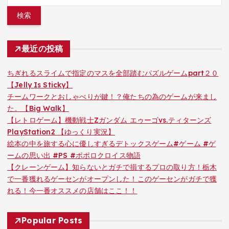
索:
最近の投稿
ちぎれるスライムで指定のマスを全部踏むパズルゲームpart２０
【Jelly Is Sticky】
チームワークとおしゃべりが鍵！？俺たちの為のゲームが来まし
た。【Big Walk】
【レトロゲーム】機動戦士Zガンダム エゥーゴvs.ティターンズ
PlayStation2 【ゆっくり実況】
絵本の中を旅する心に優しすぎるデトックスゲーム#ゲーム #ゲ
ームの思い出 #PS #ポポロクロイス物語
【クレーンゲーム】知らないとガチで損するプロの取り方！栃木
で一番獲れるゲーセンがオープンした！このゲーセンがガチで獲
れる！今一番オススメの店舗はここ！！
Popular Posts