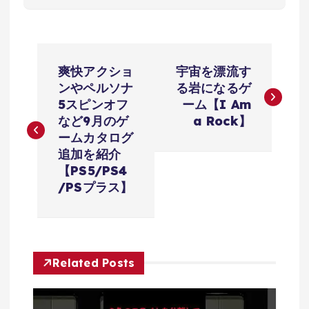
投
爽快アクショ
宇宙を漂流す
稿
ンやペルソナ
る岩になるゲ
5スピンオフ
ーム【I Am
ナ
など9月のゲ
a Rock】
ームカタログ
ビ
追加を紹介
【PS5/PS4
ゲ
/PSプラス】
ー
シ
Related Posts
ョ