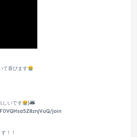
いて喜びます
れしいです
)
yF0VQHsa5Z8znjVuQ/join
ます！！