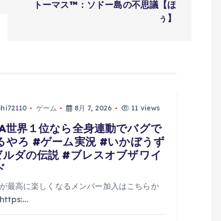
トーマス™：ソドー島の不思議【ほ
ぅ】
phi72110
ゲーム
8月 7, 2026
11 views
TA世界１位なら全身連動でバグで
るやろ #ゲーム実況 #いかぼうず
ゼルダの伝説 #ブレスオブザワイ
ド
が最高に楽しくなるメンバー加入はこちらか
ttps:…