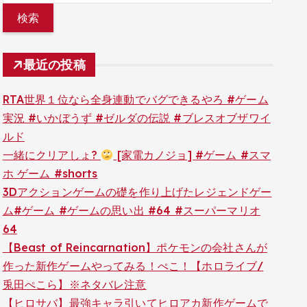
最近の投稿
RTA世界１位なら全身連動でバグできるやろ #ゲーム
実況 #いかぼうず #ゼルダの伝説 #ブレスオブザワイ
ルド
一緒にクリアしょ?
[家電カノジョ] #ゲーム #スマ
ホ ゲーム #shorts
3Dアクションゲームの礎を作り上げたレジェンドゲー
ム#ゲーム #ゲームの思い出 #64 #スーパーマリオ
64
【Beast of Reincarnation】ポケモンの会社さんが
作った新作ゲームやってみる！ぺこ！【ホロライブ/
兎田ぺこら】※ネタバレ注意
【ヒロサバ】最強キャラ引いてヒロアカ新作ゲームで