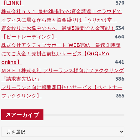
【LINK】
579
株式会社ｈｓ１ 最短2時間での資金調達！クラウドで
オフィスに居ながら楽々資金繰りは「うりかけ堂」
資金繰りにお悩みの方へ、最短5時間で入金可能！
534
【ビートレーディング】
464
株式会社アクティブサポート WEB完結 最速２時間
にてご入金！売掛金前払いサービス【QuQuMo
online】
441
ＭＳＦＪ株式会社 フリーランス様向けファクタリング
「請求書先払い」
386
フリーランス向け報酬即日払いサービス【ペイトナー
ファクタリング】
355
アーカイブ
ア
ー