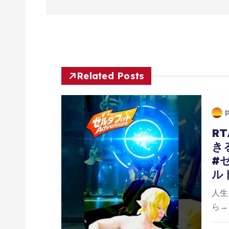
ナ
ビ
ゲ
Related Posts
ー
シ
R
き
ョ
#
ル
ン
人生
ら→h