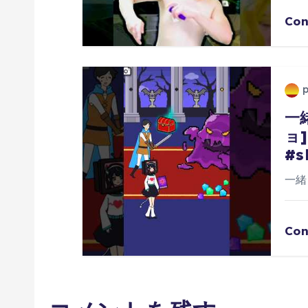
Con
一
ョ
#s
一緒
Con