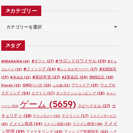
カ
カテゴリー
イ
ブ
カ
テ
ゴ
タグ
リ
ー
#サロンドロワイヤル
(29)
#ARASAWA
(14)
#ギフト
(17)
#チョ
#フィンジア
(24)
#レンタルサーバー
(17)
#初期脱毛
コレート
(10)
#英語学習
(27)
AI英会話
(24)
(19)
DNS設定
(18)
#英会話
(13)
ウェブホ
GMOペパボ
(16)
アウトドア
(19)
Etoren
(13)
ふわ姫
(11)
スティング
(24)
エアトリ
(17)
オンラインショッピング
(18)
キャン
ゲーム
(5659)
セ
スピークエル
(27)
ペーン
(11)
キュリティ
(28)
デメリット
(17)
テクノロジー
(11)
ドメインサービス
ドメイ
ドメイン取得
(24)
ドメイン移管
(14)
(10)
ドメイン登録
(10)
ン管理
(39)
ファクタリング
(25)
フィンジア初期脱毛
(22)
ヘア