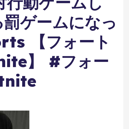
対行動ゲームし
る罰ゲームになっ
orts 【フォート
tnite】 #フォー
nite