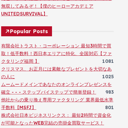
無双してみるぞ！【僕のヒーローアカデミア
UNITEDSURVIVAL】
Popular Posts
有限会社トラスト・コーポレーション 最短3時間で買
取！低手数料！西日本エリアに特化、全国対応【ファ
クタリング福岡 】
1081
クリスマス、お正月には素敵なプレゼントを大切なあ
の人に
1025
ムームードメインであなたのオンラインプレゼンスを
確立 - - - ステップバイステップで簡単登録！
983
他社からの乗り換え専用ファクタリング 業界最低水準
手数料【MSFJ】
801
株式会社日本ビジネスリンクス： 最短2時間で資金化
が可能となったWEB完結の売掛金買取サービス！