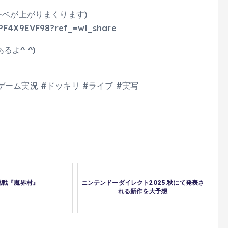
チベが上がりまくります)
8JPF4X9EVF98?ref_=wl_share
よ^ ^)
 #ゲーム実況 #ドッキリ #ライブ #実写
挑戦『魔界村』
ニンテンドーダイレクト2025.秋にて発表さ
れる新作を大予想