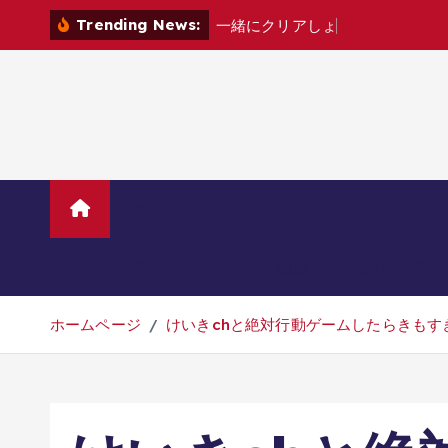
コ
Trending News:
一
緒
に
ク
リ
ア
し
ょ
?
[
家
電
カ
ノ
ン
テ
ン
ツ
へ
移
動
ホーム
TVニューストレンド
マ
美容・ダイエット・健康
旅行・グル
ホームページ
けいきchと絶対行動ゲームしたらきもすぎる罰ゲ