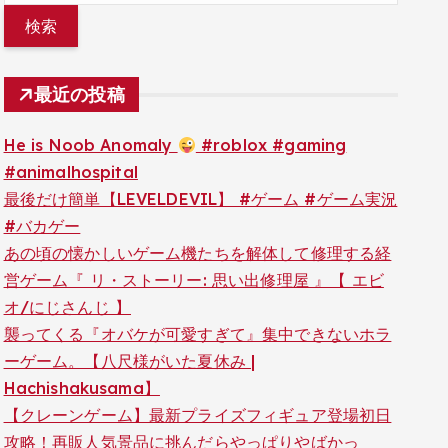
最近の投稿
He is Noob Anomaly
#roblox #gaming
#animalhospital
最後だけ簡単【LEVELDEVIL】 #ゲーム #ゲーム実況
#バカゲー
あの頃の懐かしいゲーム機たちを解体して修理する経
営ゲーム『 リ・ストーリー: 思い出修理屋 』【 エビ
オ/にじさんじ 】
襲ってくる『オバケが可愛すぎて』集中できないホラ
ーゲーム。【八尺様がいた夏休み |
Hachishakusama】
【クレーンゲーム】最新プライズフィギュア登場初日
攻略！再販人気景品に挑んだらやっぱりやばかっ