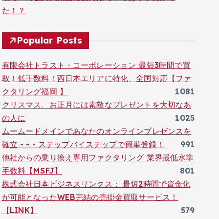
た！？
Popular Posts
有限会社トラスト・コーポレーション 最短3時間で買
取！低手数料！西日本エリアに特化、全国対応【ファ
クタリング福岡 】
1081
クリスマス、お正月には素敵なプレゼントを大切なあ
の人に
1025
ムームードメインであなたのオンラインプレゼンスを
確立 - - - ステップバイステップで簡単登録！
991
他社からの乗り換え専用ファクタリング 業界最低水準
手数料【MSFJ】
801
株式会社日本ビジネスリンクス： 最短2時間で資金化
が可能となったWEB完結の売掛金買取サービス！
【LINK】
579