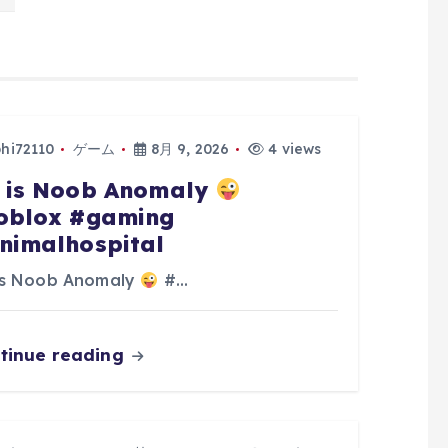
phi72110
ゲーム
8月 9, 2026
4 views
 is Noob Anomaly
oblox #gaming
nimalhospital
is Noob Anomaly
#…
tinue reading