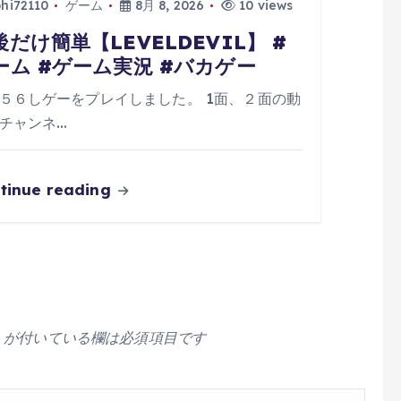
phi72110
ゲーム
8月 8, 2026
10 views
後だけ簡単【LEVELDEVIL】 #
ーム #ゲーム実況 #バカゲー
５６しゲーをプレイしました。 1面、２面の動
チャンネ…
tinue reading
が付いている欄は必須項目です