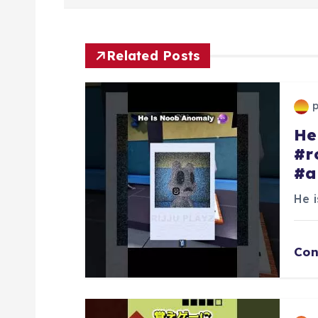
ナ
ビ
Related Posts
ゲ
ー
He
#r
シ
#a
ョ
He 
ン
Con