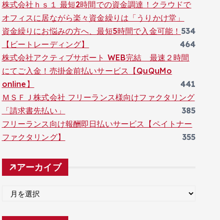
株式会社ｈｓ１ 最短2時間での資金調達！クラウドで
オフィスに居ながら楽々資金繰りは「うりかけ堂」
資金繰りにお悩みの方へ、最短5時間で入金可能！
534
【ビートレーディング】
464
株式会社アクティブサポート WEB完結 最速２時間
にてご入金！売掛金前払いサービス【QuQuMo
online】
441
ＭＳＦＪ株式会社 フリーランス様向けファクタリング
「請求書先払い」
385
フリーランス向け報酬即日払いサービス【ペイトナー
ファクタリング】
355
アーカイブ
ア
ー
カ