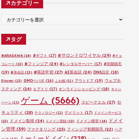
カテゴリー
イ
ブ
カ
テ
ゴ
タグ
リ
ー
#サロンドロワイヤル
(29)
#ARASAWA
(14)
#ギフト
(17)
#チョ
#フィンジア
(24)
#レンタルサーバー
(17)
#初期脱毛
コレート
(10)
#英語学習
(27)
AI英会話
(24)
(19)
DNS設定
(18)
#英会話
(13)
ウェブホ
GMOペパボ
(16)
アウトドア
(19)
Etoren
(13)
ふわ姫
(11)
スティング
(24)
エアトリ
(17)
オンラインショッピング
(18)
キャン
ゲーム
(5666)
セ
スピークエル
(27)
ペーン
(11)
キュリティ
(28)
デメリット
(17)
テクノロジー
(11)
ドメインサービス
ドメイ
ドメイン取得
(24)
ドメイン移管
(14)
(10)
ドメイン登録
(10)
ン管理
(39)
ファクタリング
(25)
フィンジア初期脱毛
(22)
ヘア
ムームードメイン
(228)