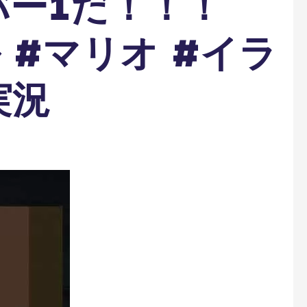
バー1だ！！！
 #マリオ #イラ
実況
ト