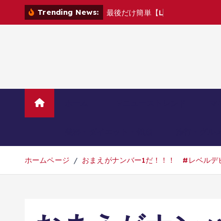
コ
Trending News:
最
後
だ
け
簡
単
【
L
E
V
E
L
D
E
ン
テ
ン
ツ
へ
移
動
ホーム
TVニューストレンド
マ
美容・ダイエット・健康
旅行・グル
ホームページ
おまえがナンバー1だ！！！ #レベルデビ