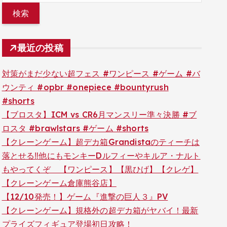
最近の投稿
対策がまだ少ない超フェス #ワンピース #ゲーム #バ
ウンティ #opbr #onepiece #bountyrush
#shorts
【ブロスタ】ICM vs CR6月マンスリー準々決勝 #ブ
ロスタ #brawlstars #ゲーム #shorts
【クレーンゲーム】超デカ箱Grandistaのティーチは
落とせる‼︎他にもモンキーDルフィーやキルア・ナルト
もやってくぞ 【ワンピース】【黒ひげ】【クレゲ】
【クレーンゲーム倉庫熊谷店】
【12/10発売！】ゲーム『進撃の巨人３』PV
【クレーンゲーム】規格外の超デカ箱がヤバイ！最新
プライズフィギュア登場初日攻略！