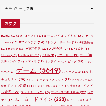
ブ
カ
テ
ゴ
タグ
リ
ー
#サロンドロワイヤル
(29)
#ARASAWA
(14)
#ギフト
(17)
#チョ
#フィンジア
(24)
#レンタルサーバー
(17)
#初期脱毛
コレート
(10)
#英語学習
(27)
AI英会話
(24)
(19)
DNS設定
(18)
#英会話
(13)
ウェブホ
GMOペパボ
(16)
アウトドア
(19)
Etoren
(13)
ふわ姫
(11)
スティング
(24)
エアトリ
(17)
オンラインショッピング
(18)
キャン
ゲーム
(5649)
セ
スピークエル
(27)
ペーン
(11)
キュリティ
(28)
デメリット
(17)
テクノロジー
(11)
ドメインサービス
ドメイ
ドメイン取得
(24)
ドメイン移管
(14)
(10)
ドメイン登録
(10)
ン管理
(39)
ファクタリング
(25)
フィンジア初期脱毛
(22)
ヘア
ムームードメイン
(228)
ロリ
ケア
(17)
レビュー
(13)