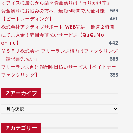
オフィスに居ながら楽々資金繰りは「うりかけ堂」
資金繰りにお悩みの方へ、最短5時間で入金可能！
533
【ビートレーディング】
461
株式会社アクティブサポート WEB完結 最速２時間
にてご入金！売掛金前払いサービス【QuQuMo
online】
442
ＭＳＦＪ株式会社 フリーランス様向けファクタリング
「請求書先払い」
385
フリーランス向け報酬即日払いサービス【ペイトナー
ファクタリング】
353
アーカイブ
ア
ー
カ
カテゴリー
イ