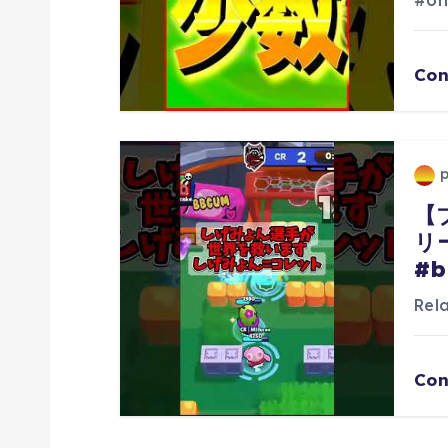
ン
#on
Con
【
リ
#b
Re
Con