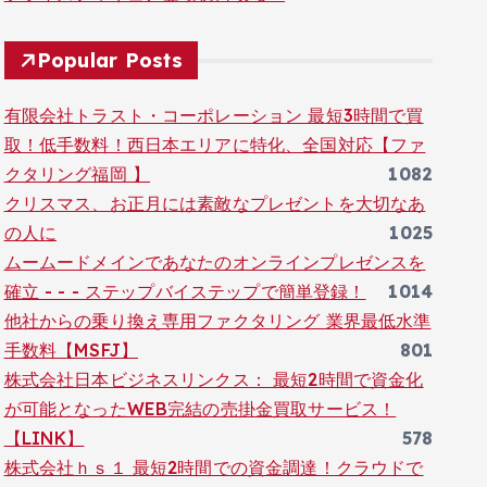
Popular Posts
有限会社トラスト・コーポレーション 最短3時間で買
取！低手数料！西日本エリアに特化、全国対応【ファ
クタリング福岡 】
1082
クリスマス、お正月には素敵なプレゼントを大切なあ
の人に
1025
ムームードメインであなたのオンラインプレゼンスを
確立 - - - ステップバイステップで簡単登録！
1014
他社からの乗り換え専用ファクタリング 業界最低水準
手数料【MSFJ】
801
株式会社日本ビジネスリンクス： 最短2時間で資金化
が可能となったWEB完結の売掛金買取サービス！
【LINK】
578
株式会社ｈｓ１ 最短2時間での資金調達！クラウドで