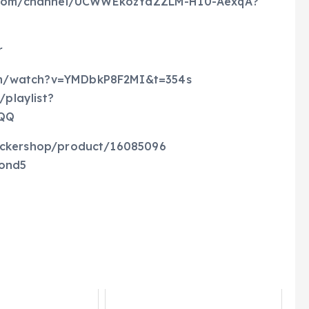
m/channel/UCWWEkozYdZZLM-H10-AexqA?
r
/watch?v=YMDbkP8F2MI&t=354s
laylist?
wQQ
ckershop/product/16085096
ond5