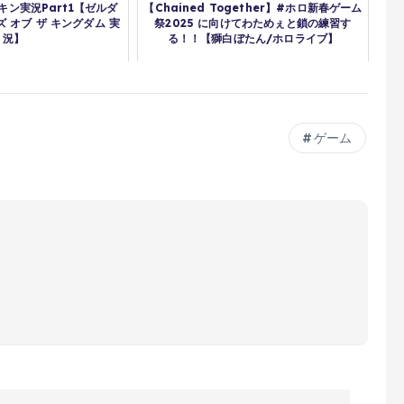
ン実況Part1【ゼルダ
【Chained Together】#ホロ新春ゲーム
 オブ ザ キングダム 実
祭2025 に向けてわためぇと鎖の練習す
況】
る！！【獅白ぼたん/ホロライブ】
ゲーム