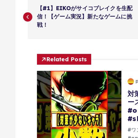
投
【#1】EIKOがサイコブレイクを生配
稿
信！【ゲーム実況】新たなゲームに挑
戦！
ナ
ビ
Related Posts
ゲ
ー
対
ー
シ
#o
#s
ョ
#ワ