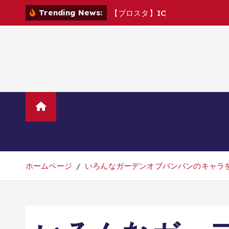
コ
Trending News:
【
ブ
ロ
ス
タ
】
I
C
M
v
s
C
R
ン
テ
ン
ツ
へ
移
動
ホーム
TVニューストレンド
マ
美容・ダイエット・健康
旅行・グル
ホームページ
いろんなガーデンオブバンバンのキャラ