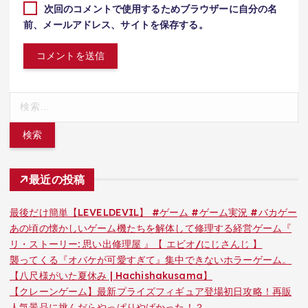
次回のコメントで使用するためブラウザーに自分の名
前、メールアドレス、サイトを保存する。
検
索:
最近の投稿
最後だけ簡単【LEVELDEVIL】 #ゲーム #ゲーム実況 #バカゲー
あの頃の懐かしいゲーム機たちを解体して修理する経営ゲーム『
リ・ストーリー: 思い出修理屋 』【 エビオ/にじさんじ 】
襲ってくる『オバケが可愛すぎて』集中できないホラーゲーム。
【八尺様がいた夏休み | Hachishakusama】
【クレーンゲーム】最新プライズフィギュア登場初日攻略！再販
人気景品に挑んだらやっぱりやばかった！？