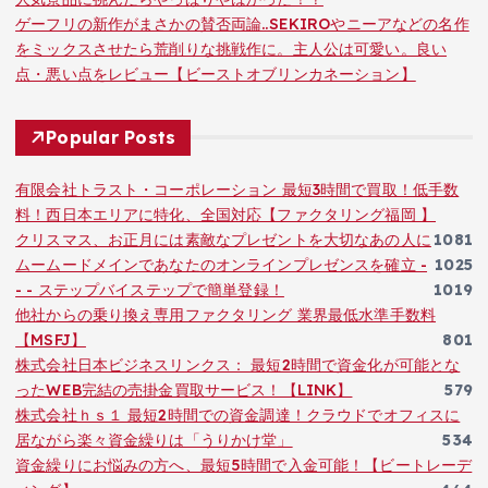
ゲーフリの新作がまさかの賛否両論..SEKIROやニーアなどの名作
をミックスさせたら荒削りな挑戦作に。主人公は可愛い。良い
点・悪い点をレビュー【ビーストオブリンカネーション】
Popular Posts
有限会社トラスト・コーポレーション 最短3時間で買取！低手数
料！西日本エリアに特化、全国対応【ファクタリング福岡 】
クリスマス、お正月には素敵なプレゼントを大切なあの人に
1081
ムームードメインであなたのオンラインプレゼンスを確立 -
1025
- - ステップバイステップで簡単登録！
1019
他社からの乗り換え専用ファクタリング 業界最低水準手数料
【MSFJ】
801
株式会社日本ビジネスリンクス： 最短2時間で資金化が可能とな
ったWEB完結の売掛金買取サービス！【LINK】
579
株式会社ｈｓ１ 最短2時間での資金調達！クラウドでオフィスに
居ながら楽々資金繰りは「うりかけ堂」
534
資金繰りにお悩みの方へ、最短5時間で入金可能！【ビートレーデ