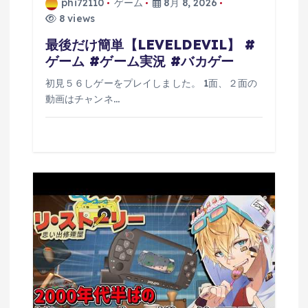
phi72110
ゲーム
8月 8, 2026
8 views
最後だけ簡単【LEVELDEVIL】 #
ゲーム #ゲーム実況 #バカゲー
初見５６しゲーをプレイしました。 1面、２面の
動画はチャンネ…