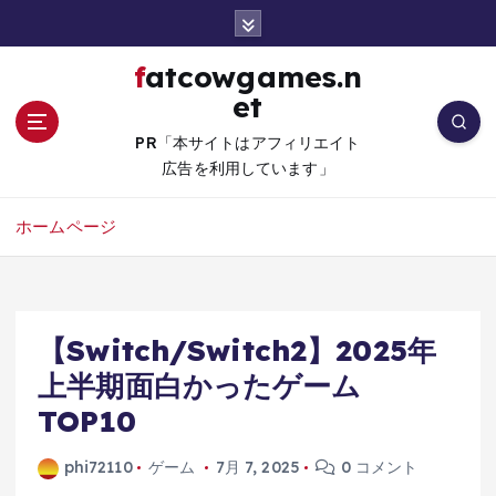
コ
ン
テ
fatcowgames.n
ン
et
ツ
へ
PR「本サイトはアフィリエイト
移
広告を利用しています」
動
ホームページ
【Switch/Switch2】2025年
上半期面白かったゲーム
TOP10
phi72110
ゲーム
7月 7, 2025
0 コメント