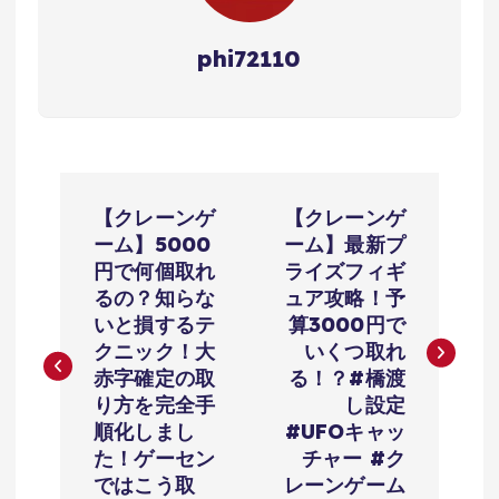
phi72110
投
【クレーンゲ
【クレーンゲ
稿
ーム】5000
ーム】最新プ
円で何個取れ
ライズフィギ
ナ
るの？知らな
ュア攻略！予
いと損するテ
算3000円で
ビ
クニック！大
いくつ取れ
赤字確定の取
る！？#橋渡
ゲ
り方を完全手
し設定
順化しまし
#UFOキャッ
ー
た！ゲーセン
チャー #ク
ではこう取
レーンゲーム