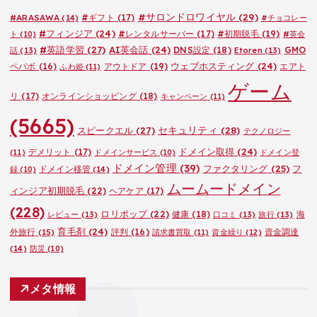
ー
#サロンドロワイヤル
(29)
#ARASAWA
(14)
#ギフト
(17)
#チョコレー
#フィンジア
(24)
#レンタルサーバー
(17)
#初期脱毛
(19)
ト
(10)
#英会
#英語学習
(27)
AI英会話
(24)
DNS設定
(18)
GMO
話
(13)
Etoren
(13)
ウェブホスティング
(24)
ペパボ
(16)
アウトドア
(19)
エアト
ふわ姫
(11)
ゲーム
リ
(17)
オンラインショッピング
(18)
キャンペーン
(11)
(5665)
セキュリティ
(28)
スピークエル
(27)
テクノロジー
ドメイン取得
(24)
デメリット
(17)
(11)
ドメインサービス
(10)
ドメイン登
ドメイン管理
(39)
ファクタリング
(25)
フ
ドメイン移管
(14)
録
(10)
ムームードメイン
ィンジア初期脱毛
(22)
ヘアケア
(17)
(228)
ロリポップ
(22)
健康
(18)
海
レビュー
(13)
口コミ
(13)
旅行
(13)
育毛剤
(24)
外旅行
(15)
評判
(16)
資金調達
請求書買取
(11)
資金繰り
(12)
(14)
防災
(10)
メタ情報