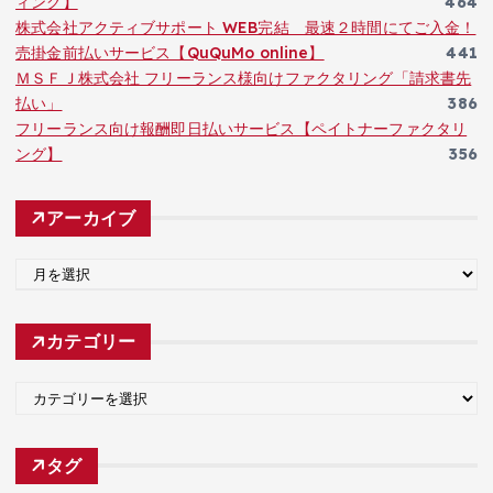
ィング】
464
株式会社アクティブサポート WEB完結 最速２時間にてご入金！
売掛金前払いサービス【QuQuMo online】
441
ＭＳＦＪ株式会社 フリーランス様向けファクタリング「請求書先
払い」
386
フリーランス向け報酬即日払いサービス【ペイトナーファクタリ
ング】
356
アーカイブ
ア
ー
カ
カテゴリー
イ
ブ
カ
テ
ゴ
タグ
リ