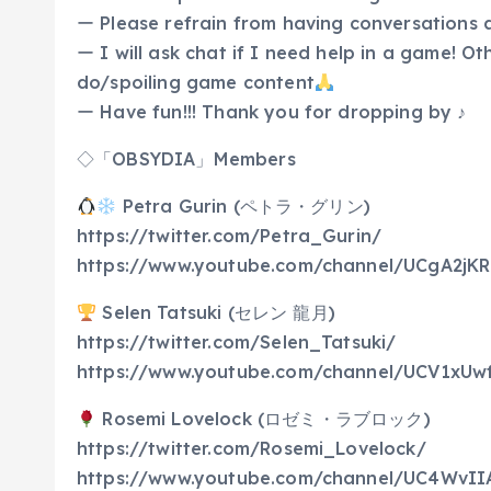
ー Please refrain from having conversations 
ー I will ask chat if I need help in a game! Ot
do/spoiling game content
ー Have fun!!! Thank you for dropping by ♪
◇「OBSYDIA」Members
Petra Gurin (ペトラ・グリン)
https://twitter.com/Petra_Gurin/
https://www.youtube.com/channel/UCgA2jK
Selen Tatsuki (セレン 龍月)
https://twitter.com/Selen_Tatsuki/
https://www.youtube.com/channel/UCV1xUw
Rosemi Lovelock (ロゼミ・ラブロック)
https://twitter.com/Rosemi_Lovelock/
https://www.youtube.com/channel/UC4WvI