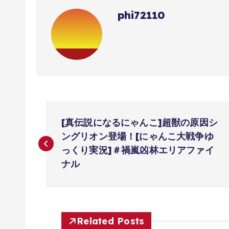
phi72110
投
[真伝説になるにゃんこ]超獣の原因シ
稿
ングリオン登場！[にゃんこ大戦争ゆ
っくり実況]＃禍嵐凶林エリアファイ
ナ
ナル
ビ
Related Posts