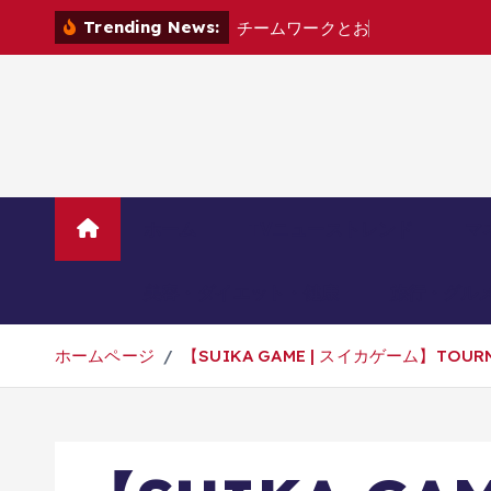
コ
Trending News:
チ
ー
ム
ワ
ー
ク
と
お
し
ゃ
べ
り
が
鍵
！
ン
テ
ン
ツ
へ
移
動
ホーム
TVニューストレンド
マ
美容・ダイエット・健康
旅行・グル
ホームページ
【SUIKA GAME | スイカゲーム】TOURN