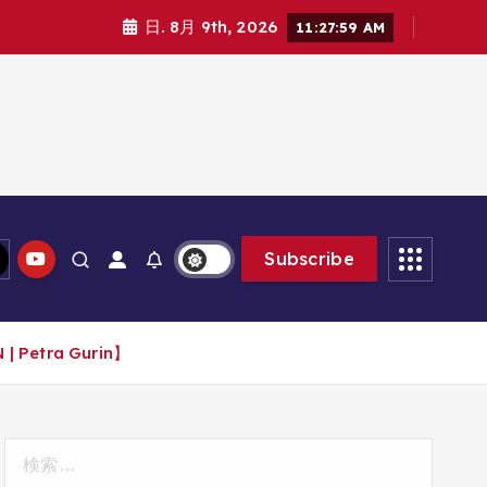
日. 8月 9th, 2026
11:28:01 AM
Subscribe
| Petra Gurin】
検
索: