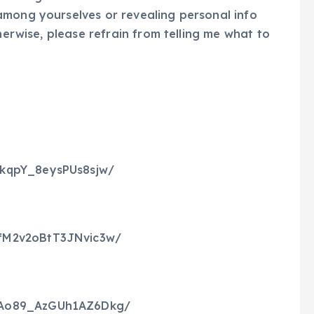
among yourselves or revealing personal info
herwise, please refrain from telling me what to
RkqpY_8eysPUs8sjw/
fM2v2oBtT3JNvic3w/
IAo89_AzGUh1AZ6Dkg/