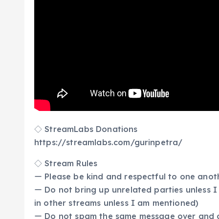
◇ StreamLabs Donations
https://streamlabs.com/gurinpetra/
◇ Stream Rules
ー Please be kind and respectful to one ano
ー Do not bring up unrelated parties unless I 
in other streams unless I am mentioned)
ー Do not spam the same message over and 