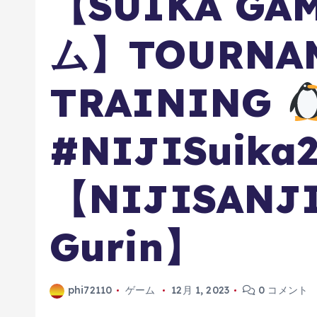
【SUIKA GA
ム】TOURNA
TRAINING
#NIJISuika
【NIJISANJI 
Gurin】
phi72110
ゲーム
12月 1, 2023
0 コメント