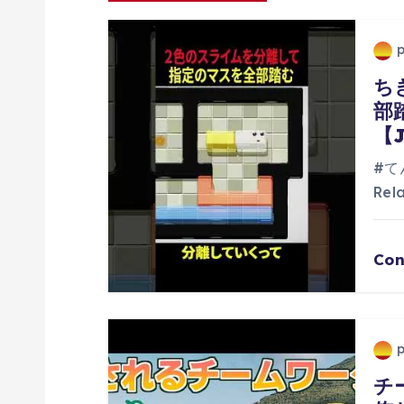
ゲ
ー
ち
シ
部
【J
ョ
#て
ン
Rel
Con
チ