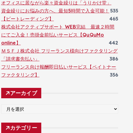
オフィスに居ながら楽々資金繰りは「うりかけ堂」
資金繰りにお悩みの方へ、最短5時間で入金可能！
535
【ビートレーディング】
465
株式会社アクティブサポート WEB完結 最速２時間
にてご入金！売掛金前払いサービス【QuQuMo
online】
442
ＭＳＦＪ株式会社 フリーランス様向けファクタリング
「請求書先払い」
386
フリーランス向け報酬即日払いサービス【ペイトナー
ファクタリング】
356
アーカイブ
ア
ー
カ
カテゴリー
イ