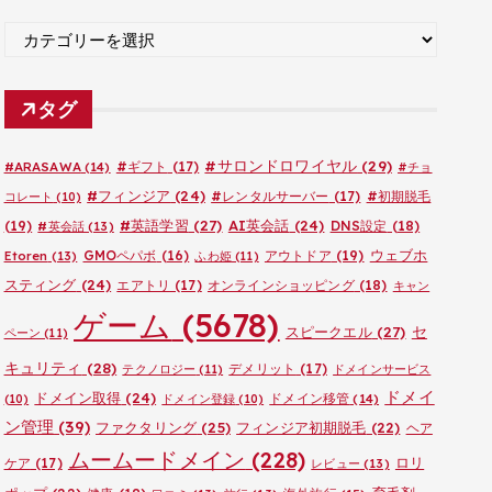
ブ
カ
テ
ゴ
タグ
リ
ー
#サロンドロワイヤル
(29)
#ARASAWA
(14)
#ギフト
(17)
#チョ
#フィンジア
(24)
#レンタルサーバー
(17)
#初期脱毛
コレート
(10)
#英語学習
(27)
AI英会話
(24)
(19)
DNS設定
(18)
#英会話
(13)
ウェブホ
GMOペパボ
(16)
アウトドア
(19)
Etoren
(13)
ふわ姫
(11)
スティング
(24)
エアトリ
(17)
オンラインショッピング
(18)
キャン
ゲーム
(5678)
セ
スピークエル
(27)
ペーン
(11)
キュリティ
(28)
デメリット
(17)
テクノロジー
(11)
ドメインサービス
ドメイ
ドメイン取得
(24)
ドメイン移管
(14)
(10)
ドメイン登録
(10)
ン管理
(39)
ファクタリング
(25)
フィンジア初期脱毛
(22)
ヘア
ムームードメイン
(228)
ロリ
ケア
(17)
レビュー
(13)