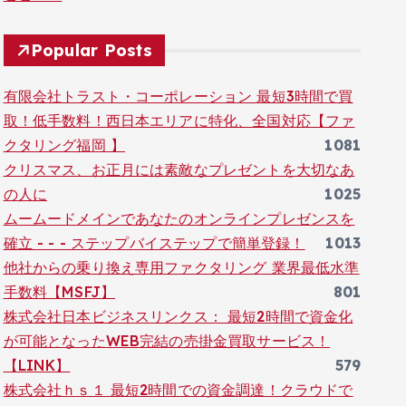
Popular Posts
有限会社トラスト・コーポレーション 最短3時間で買
取！低手数料！西日本エリアに特化、全国対応【ファ
クタリング福岡 】
1081
クリスマス、お正月には素敵なプレゼントを大切なあ
の人に
1025
ムームードメインであなたのオンラインプレゼンスを
確立 - - - ステップバイステップで簡単登録！
1013
他社からの乗り換え専用ファクタリング 業界最低水準
手数料【MSFJ】
801
株式会社日本ビジネスリンクス： 最短2時間で資金化
が可能となったWEB完結の売掛金買取サービス！
【LINK】
579
株式会社ｈｓ１ 最短2時間での資金調達！クラウドで