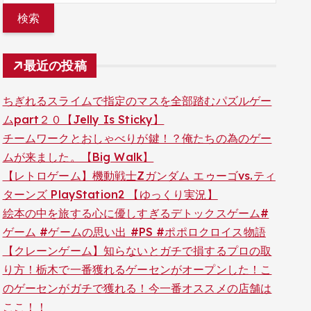
最近の投稿
ちぎれるスライムで指定のマスを全部踏むパズルゲー
ムpart２０【Jelly Is Sticky】
チームワークとおしゃべりが鍵！？俺たちの為のゲー
ムが来ました。【Big Walk】
【レトロゲーム】機動戦士Zガンダム エゥーゴvs.ティ
ターンズ PlayStation2 【ゆっくり実況】
絵本の中を旅する心に優しすぎるデトックスゲーム#
ゲーム #ゲームの思い出 #PS #ポポロクロイス物語
【クレーンゲーム】知らないとガチで損するプロの取
り方！栃木で一番獲れるゲーセンがオープンした！こ
のゲーセンがガチで獲れる！今一番オススメの店舗は
ここ！！