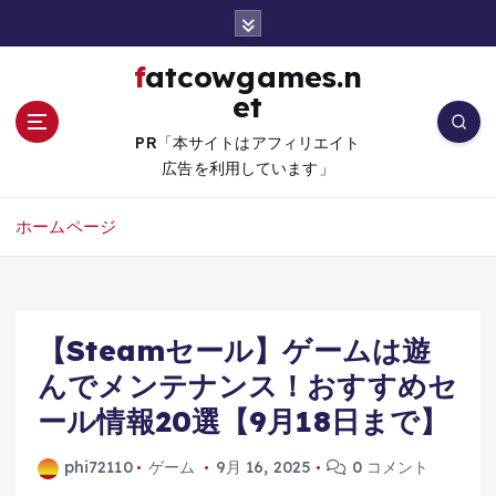
コ
ン
テ
fatcowgames.n
ン
et
ツ
へ
PR「本サイトはアフィリエイト
移
広告を利用しています」
動
ホームページ
【Steamセール】ゲームは遊
んでメンテナンス！おすすめセ
ール情報20選【9月18日まで】
phi72110
ゲーム
9月 16, 2025
0 コメント