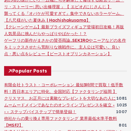
あの頃の懐かしいゲーム機たちを解体して修理する経営ゲーム『
リ・ストーリー: 思い出修理屋 』【 エビオ/にじさんじ 】
襲ってくる『オバケが可愛すぎて』集中できないホラーゲーム。
【八尺様がいた夏休み | Hachishakusama】
【クレーンゲーム】最新プライズフィギュア登場初日攻略！再販
人気景品に挑んだらやっぱりやばかった！？
ゲーフリの新作がまさかの賛否両論..SEKIROやニーアなどの名作
をミックスさせたら荒削りな挑戦作に。主人公は可愛い。良い
点・悪い点をレビュー【ビーストオブリンカネーション】
Popular Posts
有限会社トラスト・コーポレーション 最短3時間で買取！低手数
料！西日本エリアに特化、全国対応【ファクタリング福岡 】
クリスマス、お正月には素敵なプレゼントを大切なあの人に
1081
ムームードメインであなたのオンラインプレゼンスを確立 -
1025
- - ステップバイステップで簡単登録！
1007
他社からの乗り換え専用ファクタリング 業界最低水準手数料
【MSFJ】
801