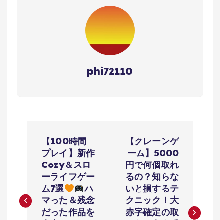
phi72110
投
【100時間
【クレーンゲ
稿
プレイ】新作
ーム】5000
Cozy＆スロ
円で何個取れ
ナ
ーライフゲー
るの？知らな
ム7選
ハ
いと損するテ
ビ
マった＆残念
クニック！大
だった作品を
赤字確定の取