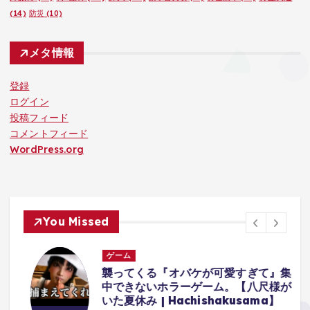
(14)
防災
(10)
メタ情報
登録
ログイン
投稿フィード
コメントフィード
WordPress.org
You Missed
ゲーム
体
襲ってくる『オバケが可愛すぎて』集
中できないホラーゲーム。【八尺様が
に
いた夏休み | Hachishakusama】