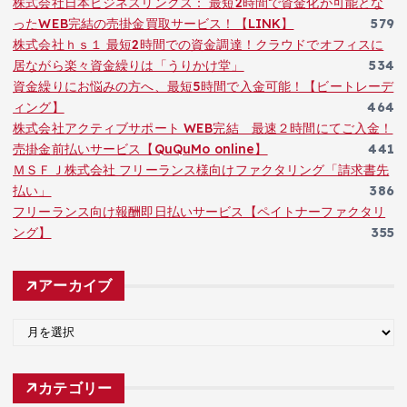
株式会社日本ビジネスリンクス： 最短2時間で資金化が可能とな
ったWEB完結の売掛金買取サービス！【LINK】
579
株式会社ｈｓ１ 最短2時間での資金調達！クラウドでオフィスに
居ながら楽々資金繰りは「うりかけ堂」
534
資金繰りにお悩みの方へ、最短5時間で入金可能！【ビートレーデ
ィング】
464
株式会社アクティブサポート WEB完結 最速２時間にてご入金！
売掛金前払いサービス【QuQuMo online】
441
ＭＳＦＪ株式会社 フリーランス様向けファクタリング「請求書先
払い」
386
フリーランス向け報酬即日払いサービス【ペイトナーファクタリ
ング】
355
アーカイブ
ア
ー
カ
カテゴリー
イ