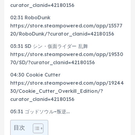
curator_clanid=42180156
02:31 RoboDunk
https://store.steampowered.com/app/15577
20/RoboDunk/?curator_clanid=42180156
03:31 SD シン・仮面ライダー 乱舞
https://store.steampowered.com/app/19530
70/SD/?curator_clanid=42180156
04:30 Cookie Cutter
https://store.steampowered.com/app/19244
30/Cookie_Cutter_Overkill_Edition/?
curator_clanid=42180156
05:31 ゴッドソウル~叛逆…
目次