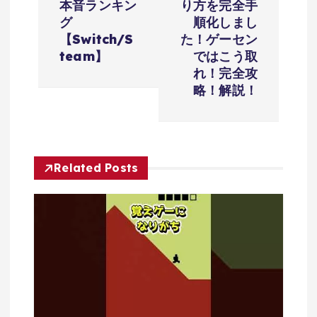
ゲ
本音ランキン
り方を完全手
グ
順化しまし
ー
【Switch/S
た！ゲーセン
team】
ではこう取
シ
れ！完全攻
略！解説！
ョ
ン
Related Posts