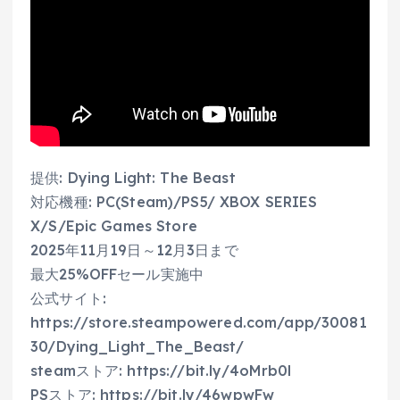
提供: Dying Light: The Beast
対応機種: PC(Steam)/PS5/ XBOX SERIES
X/S/Epic Games Store
2025年11月19日～12月3日まで
最大25%OFFセール実施中
公式サイト:
https://store.steampowered.com/app/30081
30/Dying_Light_The_Beast/
steamストア: https://bit.ly/4oMrb0l
PSストア: https://bit.ly/46wpwFw