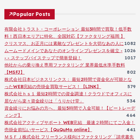
Popular Posts
有限会社トラスト・コーポレーション 最短3時間で買取！低手数
料！西日本エリアに特化、全国対応【ファクタリング福岡 】
クリスマス、お正月には素敵なプレゼントを大切なあの人に
1082
ムームードメインであなたのオンラインプレゼンスを確立 -
1026
- - ステップバイステップで簡単登録！
1017
他社からの乗り換え専用ファクタリング 業界最低水準手数料
【MSFJ】
802
株式会社日本ビジネスリンクス： 最短2時間で資金化が可能とな
ったWEB完結の売掛金買取サービス！【LINK】
579
株式会社ｈｓ１ 最短2時間での資金調達！クラウドでオフィスに
居ながら楽々資金繰りは「うりかけ堂」
534
資金繰りにお悩みの方へ、最短5時間で入金可能！【ビートレーデ
ィング】
464
株式会社アクティブサポート WEB完結 最速２時間にてご入金！
売掛金前払いサービス【QuQuMo online】
441
ＭＳＦＪ株式会社 フリーランス様向けファクタリング「請求書先