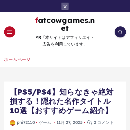
コ
ン
テ
fatcowgames.n
ン
et
ツ
へ
PR「本サイトはアフィリエイト
移
広告を利用しています」
動
ホームページ
【PS5/PS4】知らなきゃ絶対
損する！隠れた名作タイトル
10選【おすすめゲーム紹介】
phi72110
ゲーム
11月 27, 2025
0 コメント