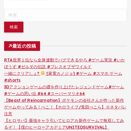
検
索:
最近の投稿
RTA世界１位なら全身連動でバグできるやろ #ゲーム実況 #いか
ぼうず #ゼルダの伝説 #ブレスオブザワイルド
一緒にクリアしょ?
[家電カノジョ] #ゲーム #スマホ ゲーム
#shorts
3Dアクションゲームの礎を作り上げたレジェンドゲーム#ゲーム
#ゲームの思い出 #64 #スーパーマリオ64
【Beast of Reincarnation】ポケモンの会社さんが作った新作
ゲームやってみる！ぺこ！【ホロライブ/兎田ぺこら】※ネタバレ
注意
【ヒロサバ】最強キャラ引いてヒロアカ新作ゲームで無双してみ
るぞ！【僕のヒーローアカデミアUNITEDSURVIVAL】