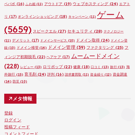
ウェブホスティング
(24)
ペパボ
(16)
アウトドア
(19)
エアト
ふわ姫
(11)
ゲーム
リ
(17)
オンラインショッピング
(18)
キャンペーン
(11)
(5659)
セキュリティ
(28)
スピークエル
(27)
テクノロジー
ドメイン取得
(24)
デメリット
(17)
(11)
ドメインサービス
(10)
ドメイン登
ドメイン管理
(39)
ファクタリング
(25)
フ
ドメイン移管
(14)
録
(10)
ムームードメイン
ィンジア初期脱毛
(22)
ヘアケア
(17)
(228)
ロリポップ
(22)
健康
(18)
海
レビュー
(13)
口コミ
(13)
旅行
(13)
育毛剤
(24)
外旅行
(15)
評判
(16)
資金調達
請求書買取
(11)
資金繰り
(12)
(14)
防災
(10)
メタ情報
登録
ログイン
投稿フィード
コメントフィード