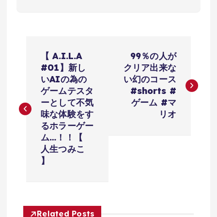
投
【 A.I.L.A
99％の人が
稿
#01】新し
クリア出来な
いAIの為の
い幻のコース
ナ
ゲームテスタ
#shorts #
ーとして不気
ゲーム #マ
ビ
味な体験をす
リオ
るホラーゲー
ゲ
ム…！！【
人生つみこ
ー
】
シ
ョ
Related Posts