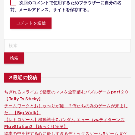
次回のコメントで使用するためブラウザーに自分の名
前、メールアドレス、サイトを保存する。
検
索:
最近の投稿
ちぎれるスライムで指定のマスを全部踏むパズルゲームpart２０
【Jelly Is Sticky】
チームワークとおしゃべりが鍵！？俺たちの為のゲームが来まし
た。【Big Walk】
【レトロゲーム】機動戦士Zガンダム エゥーゴvs.ティターンズ
PlayStation2 【ゆっくり実況】
絵本の中を旅する心に優しすぎるデトックスゲーム#ゲーム #ゲ