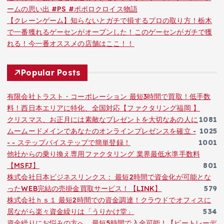
ームの思い出 #PS #ポポロクロイス物語
【クレーンゲーム】知らないとガチで損するプロの取り方！栃木
で一番獲れるゲーセンがオープンした！このゲーセンがガチで獲
れる！今一番オススメの店舗はここ！！
Popular Posts
有限会社トラスト・コーポレーション 最短3時間で買取！低手数
料！西日本エリアに特化、全国対応【ファクタリング福岡 】
クリスマス、お正月には素敵なプレゼントを大切なあの人に
1081
ムームードメインであなたのオンラインプレゼンスを確立 -
1025
- - ステップバイステップで簡単登録！
1001
他社からの乗り換え専用ファクタリング 業界最低水準手数料
【MSFJ】
801
株式会社日本ビジネスリンクス： 最短2時間で資金化が可能とな
ったWEB完結の売掛金買取サービス！【LINK】
579
株式会社ｈｓ１ 最短2時間での資金調達！クラウドでオフィスに
居ながら楽々資金繰りは「うりかけ堂」
534
資金繰りにお悩みの方へ、最短5時間で入金可能！【ビートレーデ