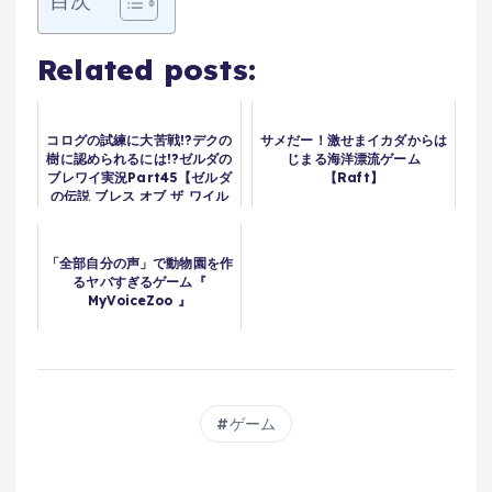
Related posts:
コログの試練に大苦戦!?デクの
サメだー！激せまイカダからは
樹に認められるには!?ゼルダの
じまる海洋漂流ゲーム
ブレワイ実況Part45【ゼルダ
【Raft】
の伝説 ブレス オブ ザ ワイル
ド】
「全部自分の声」で動物園を作
るヤバすぎるゲーム『
MyVoiceZoo 』
ゲーム