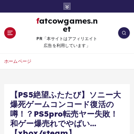
コ
ン
テ
fatcowgames.n
ン
et
ツ
へ
PR「本サイトはアフィリエイト
移
広告を利用しています」
動
ホームページ
【PS5絶望ふたたび】ソニー大
爆死ゲームコンコード復活の
噂！？PS5pro転売ヤー失敗！
和ゲー爆売れでやばい…
【xbox/steam】