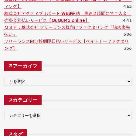
ィング】
465
株式会社アクティブサポート WEB完結 最速２時間にてご入金！
売掛金前払いサービス【QuQuMo online】
441
ＭＳＦＪ株式会社 フリーランス様向けファクタリング「請求書先
払い」
386
フリーランス向け報酬即日払いサービス【ペイトナーファクタリ
ング】
356
アーカイブ
ア
ー
カ
カテゴリー
イ
ブ
カ
テ
ゴ
タグ
リ