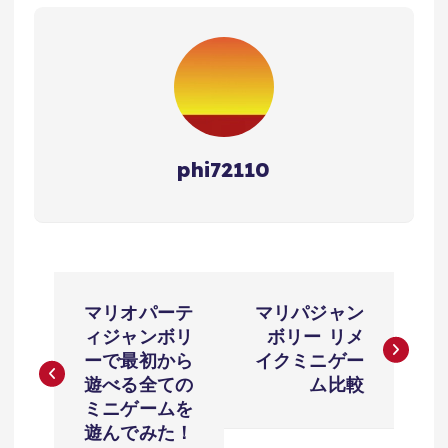
phi72110
投
マリオパーテ
マリパジャン
稿
ィジャンボリ
ボリー リメ
ーで最初から
イクミニゲー
ナ
遊べる全ての
ム比較
ミニゲームを
ビ
遊んでみた！