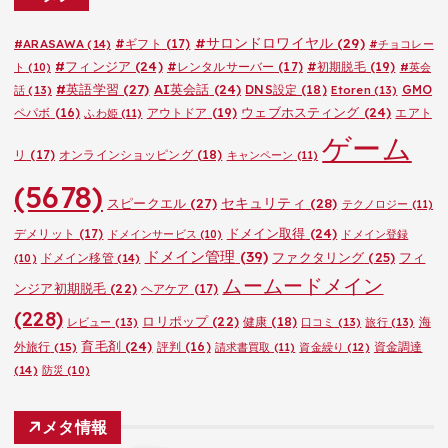
ー
#サロンドロワイヤル
(29)
#ARASAWA
(14)
#ギフト
(17)
#チョコレー
#フィンジア
(24)
#レンタルサーバー
(17)
#初期脱毛
(19)
ト
(10)
#英会
#英語学習
(27)
AI英会話
(24)
DNS設定
(18)
GMO
話
(13)
Etoren
(13)
ウェブホスティング
(24)
ペパボ
(16)
アウトドア
(19)
エアト
ふわ姫
(11)
ゲーム
リ
(17)
オンラインショッピング
(18)
キャンペーン
(11)
(5678)
セキュリティ
(28)
スピークエル
(27)
テクノロジー
(11)
ドメイン取得
(24)
デメリット
(17)
ドメインサービス
(10)
ドメイン登録
ドメイン管理
(39)
ファクタリング
(25)
フィ
ドメイン移管
(14)
(10)
ムームードメイン
ンジア初期脱毛
(22)
ヘアケア
(17)
(228)
ロリポップ
(22)
健康
(18)
海
レビュー
(13)
口コミ
(13)
旅行
(13)
育毛剤
(24)
外旅行
(15)
評判
(16)
資金調達
請求書買取
(11)
資金繰り
(12)
(14)
防災
(10)
メタ情報