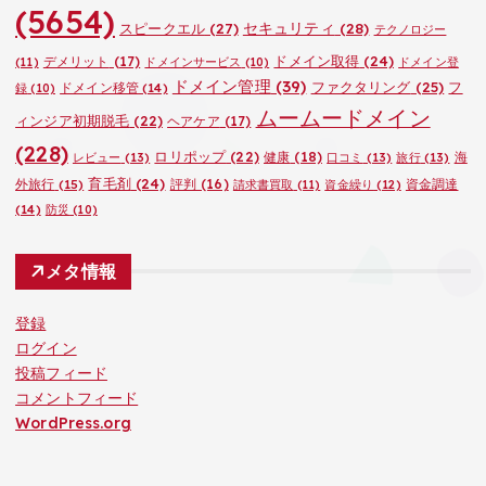
(5654)
セキュリティ
(28)
スピークエル
(27)
テクノロジー
ドメイン取得
(24)
デメリット
(17)
(11)
ドメインサービス
(10)
ドメイン登
ドメイン管理
(39)
ファクタリング
(25)
フ
ドメイン移管
(14)
録
(10)
ムームードメイン
ィンジア初期脱毛
(22)
ヘアケア
(17)
(228)
ロリポップ
(22)
健康
(18)
海
レビュー
(13)
口コミ
(13)
旅行
(13)
育毛剤
(24)
外旅行
(15)
評判
(16)
資金調達
請求書買取
(11)
資金繰り
(12)
(14)
防災
(10)
メタ情報
登録
ログイン
投稿フィード
コメントフィード
WordPress.org