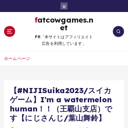
コ
ン
テ
fatcowgames.n
ン
et
ツ
へ
PR「本サイトはアフィリエイト
移
広告を利用しています」
動
ホームページ
【#NIJISuika2023/スイカ
ゲーム】I’m a watermelon
human！！（王覇山支店）で
す【にじさんじ/葉山舞鈴】