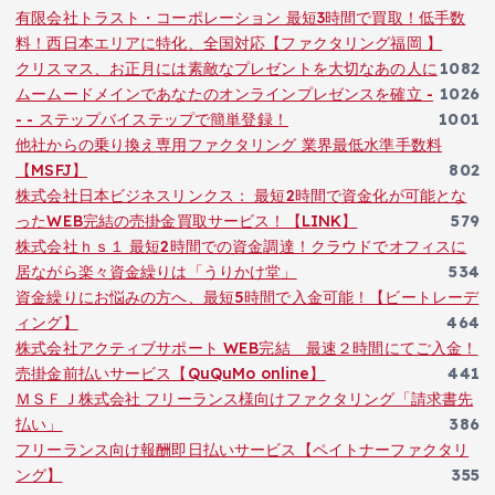
有限会社トラスト・コーポレーション 最短3時間で買取！低手数
料！西日本エリアに特化、全国対応【ファクタリング福岡 】
クリスマス、お正月には素敵なプレゼントを大切なあの人に
1082
ムームードメインであなたのオンラインプレゼンスを確立 -
1026
- - ステップバイステップで簡単登録！
1001
他社からの乗り換え専用ファクタリング 業界最低水準手数料
【MSFJ】
802
株式会社日本ビジネスリンクス： 最短2時間で資金化が可能とな
ったWEB完結の売掛金買取サービス！【LINK】
579
株式会社ｈｓ１ 最短2時間での資金調達！クラウドでオフィスに
居ながら楽々資金繰りは「うりかけ堂」
534
資金繰りにお悩みの方へ、最短5時間で入金可能！【ビートレーデ
ィング】
464
株式会社アクティブサポート WEB完結 最速２時間にてご入金！
売掛金前払いサービス【QuQuMo online】
441
ＭＳＦＪ株式会社 フリーランス様向けファクタリング「請求書先
払い」
386
フリーランス向け報酬即日払いサービス【ペイトナーファクタリ
ング】
355