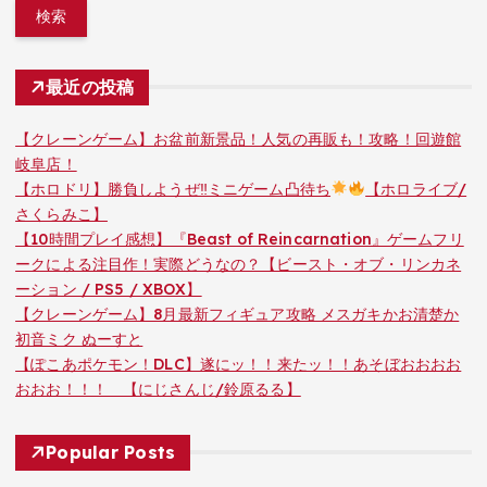
最近の投稿
【クレーンゲーム】お盆前新景品！人気の再販も！攻略！回遊館
岐阜店！
【ホロドリ】勝負しようぜ‼ミニゲーム凸待ち
【ホロライブ/
さくらみこ】
【10時間プレイ感想】『Beast of Reincarnation』ゲームフリ
ークによる注目作！実際どうなの？【ビースト・オブ・リンカネ
ーション / PS5 / XBOX】
【クレーンゲーム】8月最新フィギュア攻略 メスガキかお清楚か
初音ミク ぬーすと
【ぽこあポケモン！DLC】遂にッ！！来たッ！！あそぼおおおお
おおお！！！ 【にじさんじ/鈴原るる】
Popular Posts