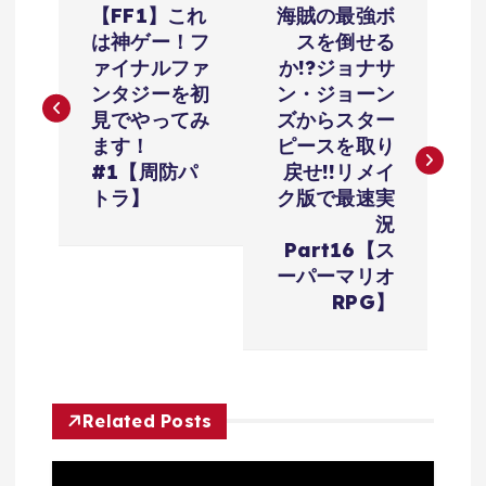
【FF1】これ
海賊の最強ボ
稿
は神ゲー！フ
スを倒せる
ァイナルファ
か!?ジョナサ
ナ
ンタジーを初
ン・ジョーン
見でやってみ
ズからスター
ビ
ます！
ピースを取り
#1【周防パ
戻せ!!リメイ
ゲ
トラ】
ク版で最速実
況
ー
Part16【ス
ーパーマリオ
シ
RPG】
ョ
ン
Related Posts