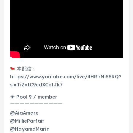
本配信：
https://www.youtube.com/live/4HRirNiSSRQ?
si=TiZvtC9cdXCbtJk7
◈ Pool 9 / member
￣￣￣￣￣￣￣￣￣￣￣
@AiaAmare
@MillieParfait
@HayamaMarin