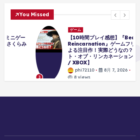
You Missed
ゲーム
ー
【10時間プレイ感想】『Beast of
み
Reincarnation』ゲームフリークに
よる注目作！実際どうなの？【ビース
ト・オブ・リンカネーション / PS5
/ XBOX】
phi72110
8月 7, 2026
8 views
3