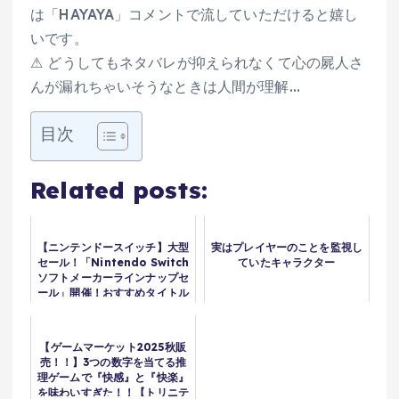
は「HAYAYA」コメントで流していただけると嬉し
いです。
⚠ どうしてもネタバレが抑えられなくて心の屍人さ
んが漏れちゃいそうなときは人間が理解…
目次
Related posts:
【ニンテンドースイッチ】大型
実はプレイヤーのことを監視し
セール！「Nintendo Switch
ていたキャラクター
ソフトメーカーラインナップセ
ール」開催！おすすめタイトル
15選【ソフトメーカーセー
ル】
【ゲームマーケット2025秋販
売！！】3つの数字を当てる推
理ゲームで『快感』と『快楽』
を味わいすぎた！！【トリニテ