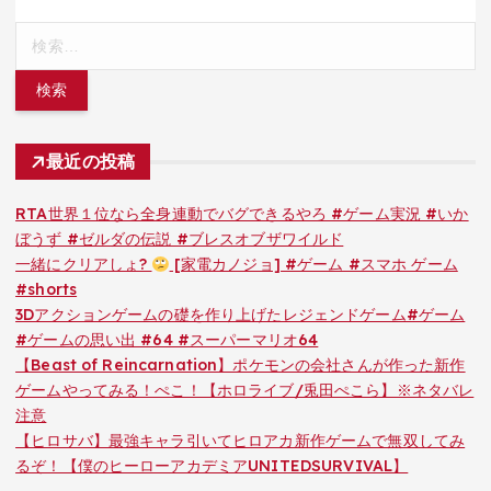
検
索:
最近の投稿
RTA世界１位なら全身連動でバグできるやろ #ゲーム実況 #いか
ぼうず #ゼルダの伝説 #ブレスオブザワイルド
一緒にクリアしょ?
[家電カノジョ] #ゲーム #スマホ ゲーム
#shorts
3Dアクションゲームの礎を作り上げたレジェンドゲーム#ゲーム
#ゲームの思い出 #64 #スーパーマリオ64
【Beast of Reincarnation】ポケモンの会社さんが作った新作
ゲームやってみる！ぺこ！【ホロライブ/兎田ぺこら】※ネタバレ
注意
【ヒロサバ】最強キャラ引いてヒロアカ新作ゲームで無双してみ
るぞ！【僕のヒーローアカデミアUNITEDSURVIVAL】