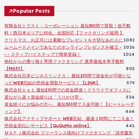
Popular Posts
有限会社トラスト・コーポレーション 最短3時間で買取！低手数
料！西日本エリアに特化、全国対応【ファクタリング福岡 】
クリスマス、お正月には素敵なプレゼントを大切なあの人に
1082
ムームードメインであなたのオンラインプレゼンスを確立 -
1026
- - ステップバイステップで簡単登録！
1014
他社からの乗り換え専用ファクタリング 業界最低水準手数料
【MSFJ】
802
株式会社日本ビジネスリンクス： 最短2時間で資金化が可能とな
ったWEB完結の売掛金買取サービス！【LINK】
579
株式会社ｈｓ１ 最短2時間での資金調達！クラウドでオフィスに
居ながら楽々資金繰りは「うりかけ堂」
534
資金繰りにお悩みの方へ、最短5時間で入金可能！【ビートレーデ
ィング】
464
株式会社アクティブサポート WEB完結 最速２時間にてご入金！
売掛金前払いサービス【QuQuMo online】
441
ＭＳＦＪ株式会社 フリーランス様向けファクタリング「請求書先