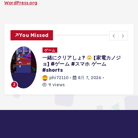
WordPress.org
You Missed
ゲーム
家電カノジ
3Dアクションゲームの礎を作
ーム
たレジェンドゲーム#ゲーム #
の思い出 #64 #スーパーマリオ
6
phi72110
8月 7, 2026
10 views
3