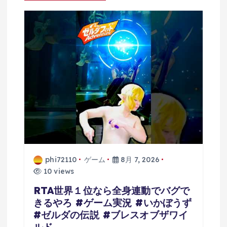
ョ
ン
phi72110
ゲーム
8月 7, 2026
10 views
RTA世界１位なら全身連動でバグで
きるやろ #ゲーム実況 #いかぼうず
#ゼルダの伝説 #ブレスオブザワイ
ルド