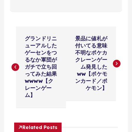
投
グランドリニ
景品に値札が
稿
ューアルした
付いてる意味
ゲーセンをつ
不明なポケカ
ナ
るなか軍団が
クレーンゲー
ガチで立ち回
ム発見した
ビ
ってみた結果
ww【ポケモ
wwww【ク
ンカード／ポ
ゲ
レーンゲー
ケモン】
ム】
ー
シ
Related Posts