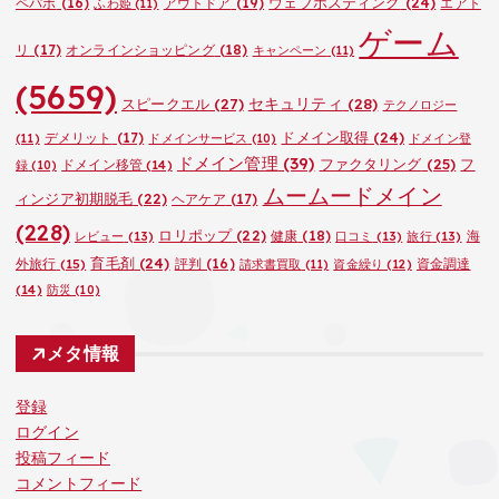
ウェブホスティング
(24)
ペパボ
(16)
アウトドア
(19)
エアト
ふわ姫
(11)
ゲーム
リ
(17)
オンラインショッピング
(18)
キャンペーン
(11)
(5659)
セキュリティ
(28)
スピークエル
(27)
テクノロジー
ドメイン取得
(24)
デメリット
(17)
(11)
ドメインサービス
(10)
ドメイン登
ドメイン管理
(39)
ファクタリング
(25)
フ
ドメイン移管
(14)
録
(10)
ムームードメイン
ィンジア初期脱毛
(22)
ヘアケア
(17)
(228)
ロリポップ
(22)
健康
(18)
海
レビュー
(13)
口コミ
(13)
旅行
(13)
育毛剤
(24)
外旅行
(15)
評判
(16)
資金調達
請求書買取
(11)
資金繰り
(12)
(14)
防災
(10)
メタ情報
登録
ログイン
投稿フィード
コメントフィード