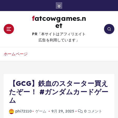
コ
ン
テ
fatcowgames.n
ン
et
ツ
へ
PR「本サイトはアフィリエイト
移
広告を利用しています」
動
ホームページ
【GCG】鉄血のスターター買え
たぞー！ #ガンダムカードゲー
ム
phi72110
ゲーム
9月 29, 2025
0 コメント