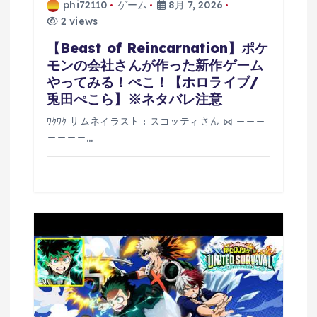
phi72110
ゲーム
8月 7, 2026
2 views
【Beast of Reincarnation】ポケ
モンの会社さんが作った新作ゲーム
やってみる！ぺこ！【ホロライブ/
兎田ぺこら】※ネタバレ注意
ﾜｸﾜｸ サムネイラスト：スコッティさん ⋈ －－－
－－－－…