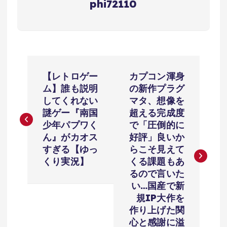
phi72110
投
【レトロゲー
カプコン渾身
稿
ム】誰も説明
の新作プラグ
してくれない
マタ、想像を
ナ
謎ゲー『南国
超える完成度
少年パプワく
で「圧倒的に
ビ
ん』がカオス
好評」良いか
すぎる【ゆっ
らこそ見えて
ゲ
くり実況】
くる課題もあ
るので言いた
ー
い…国産で新
規IP大作を
シ
作り上げた関
心と感謝に溢