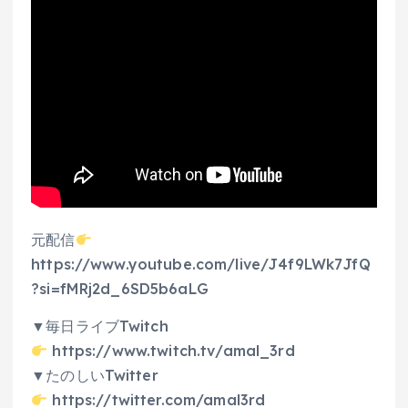
元配信
https://www.youtube.com/live/J4f9LWk7JfQ
?si=fMRj2d_6SD5b6aLG
▼毎日ライブTwitch
https://www.twitch.tv/amal_3rd
▼たのしいTwitter
https://twitter.com/amal3rd