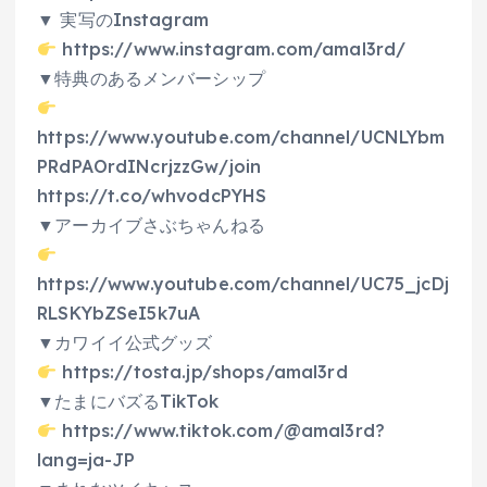
▼ 実写のInstagram
https://www.instagram.com/amal3rd/
▼特典のあるメンバーシップ
https://www.youtube.com/channel/UCNLYbm
PRdPAOrdINcrjzzGw/join
https://t.co/whvodcPYHS
▼アーカイブさぶちゃんねる
https://www.youtube.com/channel/UC75_jcDj
RLSKYbZSeI5k7uA
▼カワイイ公式グッズ
https://tosta.jp/shops/amal3rd
▼たまにバズるTikTok
https://www.tiktok.com/@amal3rd?
lang=ja-JP