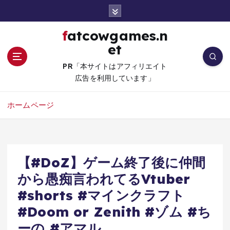
コ
ン
テ
fatcowgames.n
ン
et
ツ
へ
PR「本サイトはアフィリエイト
移
広告を利用しています」
動
ホームページ
【#DoZ】ゲーム終了後に仲間
から愚痴言われてるVtuber
#shorts #マインクラフト
#Doom or Zenith #ゾム #ち
ーの #アマル