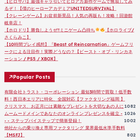
【ヒロサバ】最強キャラ引いてヒロアカ新作ゲームで無双してみ
るぞ！【僕のヒーローアカデミアUNITEDSURVIVAL】
【クレーンゲーム】お盆前新景品！人気の再販も！攻略！回遊館
岐阜店！
【ホロドリ】勝負しようぜ‼ミニゲーム凸待ち
【ホロライブ/
さくらみこ】
【10時間プレイ感想】『Beast of Reincarnation』ゲームフリ
ークによる注目作！実際どうなの？【ビースト・オブ・リンカネ
ーション / PS5 / XBOX】
Popular Posts
有限会社トラスト・コーポレーション 最短3時間で買取！低手数
料！西日本エリアに特化、全国対応【ファクタリング福岡 】
クリスマス、お正月には素敵なプレゼントを大切なあの人に
1082
ムームードメインであなたのオンラインプレゼンスを確立 -
1026
- - ステップバイステップで簡単登録！
1002
他社からの乗り換え専用ファクタリング 業界最低水準手数料
【MSFJ】
802