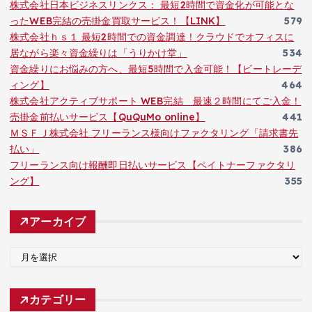
株式会社日本ビジネスリンクス： 最短2時間で資金化が可能とな
ったWEB完結の売掛金買取サービス！【LINK】
579
株式会社ｈｓ１ 最短2時間での資金調達！クラウドでオフィスに
居ながら楽々資金繰りは「うりかけ堂」
534
資金繰りにお悩みの方へ、最短5時間で入金可能！【ビートレーデ
ィング】
464
株式会社アクティブサポート WEB完結 最速２時間にてご入金！
売掛金前払いサービス【QuQuMo online】
441
ＭＳＦＪ株式会社 フリーランス様向けファクタリング「請求書先
払い」
386
フリーランス向け報酬即日払いサービス【ペイトナーファクタリ
ング】
355
アーカイブ
ア
ー
カ
カテゴリー
イ