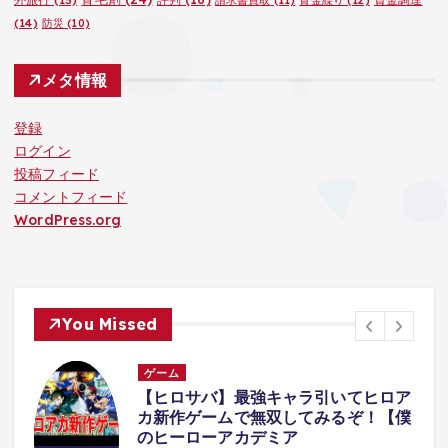
(14)
防災
(10)
メタ情報
登録
ログイン
投稿フィード
コメントフィード
WordPress.org
You Missed
ゲーム
ア
【クレーンゲーム】お盆前新景品！人
僕
気の再販も！攻略！回遊館岐阜店！
phi72110
8月 7, 2026