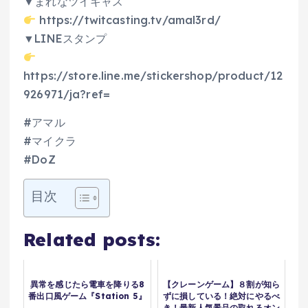
▼まれなツイキャス
https://twitcasting.tv/amal3rd/
▼LINEスタンプ
https://store.line.me/stickershop/product/12
926971/ja?ref=
#アマル
#マイクラ
#DoZ
目次
Related posts:
異常を感じたら電車を降りる8
【クレーンゲーム】８割が知ら
番出口風ゲーム『Station 5』
ずに損している！絶対にやるべ
き！最新人気景品の取れるオン