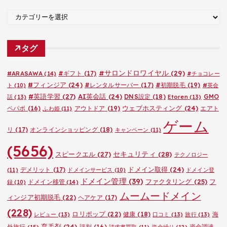
ブ
カ
テ
ゴ
タグ
リ
ー
#サロンドロワイヤル
(29)
#ARASAWA
(14)
#ギフト
(17)
#チョコレー
#フィンジア
(24)
#レンタルサーバー
(17)
#初期脱毛
(19)
ト
(10)
#英会
#英語学習
(27)
AI英会話
(24)
DNS設定
(18)
GMO
話
(13)
Etoren
(13)
ウェブホスティング
(24)
ペパボ
(16)
アウトドア
(19)
エアト
ふわ姫
(11)
ゲーム
リ
(17)
オンラインショッピング
(18)
キャンペーン
(11)
(5656)
セキュリティ
(28)
スピークエル
(27)
テクノロジー
ドメイン取得
(24)
デメリット
(17)
(11)
ドメインサービス
(10)
ドメイン登
ドメイン管理
(39)
ファクタリング
(25)
フ
ドメイン移管
(14)
録
(10)
ムームードメイン
ィンジア初期脱毛
(22)
ヘアケア
(17)
(228)
ロリポップ
(22)
健康
(18)
海
レビュー
(13)
口コミ
(13)
旅行
(13)
育毛剤
(24)
外旅行
(15)
評判
(16)
資金調達
請求書買取
(11)
資金繰り
(12)