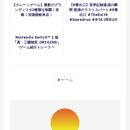
【クレーンゲーム】最新のグラ
【8番出口】世界記録達成の瞬
ンディスタ2種類を制覇！攻
間 怒涛のラストスパート#8番
略！回遊館岐阜店！
出口 #TheExit8
#Speedrun #RTA (現在1位
転落済)
Nintendo Switch™ 2 版
『真・三國無双 ORIGINS』
ゲーム紹介トレーラー
ゲーム