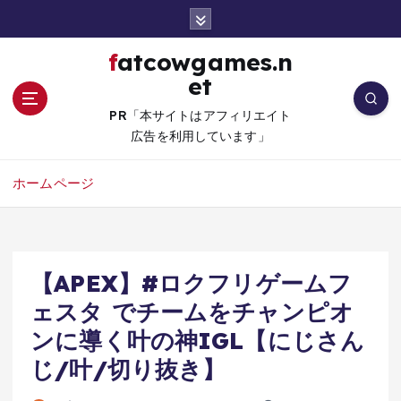
コ
ン
テ
fatcowgames.n
ン
et
ツ
へ
PR「本サイトはアフィリエイト
移
広告を利用しています」
動
ホームページ
【APEX】#ロクフリゲームフ
ェスタ でチームをチャンピオ
ンに導く叶の神IGL【にじさん
じ/叶/切り抜き】