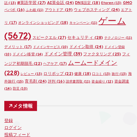
#英語学習
(27)
AI英会話
(24)
DNS設定
(18)
GMO
話
(13)
Etoren
(13)
ウェブホスティング
(24)
ペパボ
(16)
アウトドア
(19)
エアト
ふわ姫
(11)
ゲーム
リ
(17)
オンラインショッピング
(18)
キャンペーン
(11)
(5672)
セキュリティ
(28)
スピークエル
(27)
テクノロジー
(11)
ドメイン取得
(24)
デメリット
(17)
ドメインサービス
(10)
ドメイン登録
ドメイン管理
(39)
ファクタリング
(25)
フィ
ドメイン移管
(14)
(10)
ムームードメイン
ンジア初期脱毛
(22)
ヘアケア
(17)
(228)
ロリポップ
(22)
健康
(18)
海
レビュー
(13)
口コミ
(13)
旅行
(13)
育毛剤
(24)
外旅行
(15)
評判
(16)
資金調達
請求書買取
(11)
資金繰り
(12)
(14)
防災
(10)
メタ情報
登録
ログイン
投稿フィード