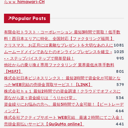
らｗｗ himawari-CH
Popular Posts
有限会社トラスト・コーポレーション 最短3時間で買取！低手数
料！西日本エリアに特化、全国対応【ファクタリング福岡 】
クリスマス、お正月には素敵なプレゼントを大切なあの人に
1081
ムームードメインであなたのオンラインプレゼンスを確立 -
1025
- - ステップバイステップで簡単登録！
995
他社からの乗り換え専用ファクタリング 業界最低水準手数料
【MSFJ】
801
株式会社日本ビジネスリンクス： 最短2時間で資金化が可能とな
ったWEB完結の売掛金買取サービス！【LINK】
579
株式会社ｈｓ１ 最短2時間での資金調達！クラウドでオフィスに
居ながら楽々資金繰りは「うりかけ堂」
534
資金繰りにお悩みの方へ、最短5時間で入金可能！【ビートレーデ
ィング】
464
株式会社アクティブサポート WEB完結 最速２時間にてご入金！
売掛金前払いサービス【QuQuMo online】
441