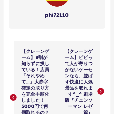
phi72110
投
【クレーンゲ
【クレーンゲ
稿
ーム】8割が
ーム】ビビっ
知らずに損し
て人が寄りつ
ナ
ている！店員
かないゲーセ
「それやめ
ンなら、並ば
ビ
て…」大赤字
ず快適に人気
確定の取り方
景品を取れま
ゲ
を完全手順化
す^_^ 劇場
しました！
版『チェンソ
ー
3000円で何
ーマン レゼ
個取れるの？
篇』