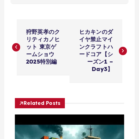
投
狩野英孝のク
ヒカキンのダ
稿
リティカノヒ
イヤ禁止マイ
ット 東京ゲ
ンクラフトハ
ナ
ームショウ
ードコア【シ
2025特別編
ーズン1 –
ビ
Day3】
ゲ
ー
Related Posts
シ
ョ