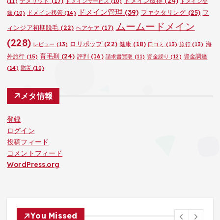
ドメイン取得
(24)
デメリット
(17)
(11)
ドメインサービス
(10)
ドメイン登
ドメイン管理
(39)
ファクタリング
(25)
フ
ドメイン移管
(14)
録
(10)
ムームードメイン
ィンジア初期脱毛
(22)
ヘアケア
(17)
(228)
ロリポップ
(22)
健康
(18)
海
レビュー
(13)
口コミ
(13)
旅行
(13)
育毛剤
(24)
外旅行
(15)
評判
(16)
資金調達
請求書買取
(11)
資金繰り
(12)
(14)
防災
(10)
メタ情報
登録
ログイン
投稿フィード
コメントフィード
WordPress.org
You Missed