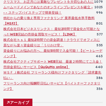
クリスマス、お正月には素敵なプレゼントを大切なあの人に
1079
ムームードメインであなたのオンラインプレゼンスを確立 -
1025
- - ステップバイステップで簡単登録！
996
他社からの乗り換え専用ファクタリング 業界最低水準手数料
【MSFJ】
801
株式会社日本ビジネスリンクス： 最短2時間で資金化が可能とな
ったWEB完結の売掛金買取サービス！【LINK】
577
株式会社ｈｓ１ 最短2時間での資金調達！クラウドでオフィスに
居ながら楽々資金繰りは「うりかけ堂」
535
資金繰りにお悩みの方へ、最短5時間で入金可能！【ビートレーデ
ィング】
463
株式会社アクティブサポート WEB完結 最速２時間にてご入金！
売掛金前払いサービス【QuQuMo online】
440
ＭＳＦＪ株式会社 フリーランス様向けファクタリング「請求書先
払い」
386
フリーランス向け報酬即日払いサービス【ペイトナーファクタリ
ング】
356
アーカイブ