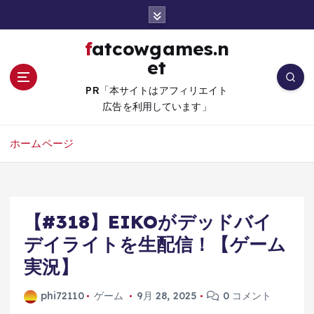
コ
ン
テ
fatcowgames.n
ン
et
ツ
へ
PR「本サイトはアフィリエイト
移
広告を利用しています」
動
ホームページ
【#318】EIKOがデッドバイ
デイライトを生配信！【ゲーム
実況】
phi72110
ゲーム
9月 28, 2025
0 コメント