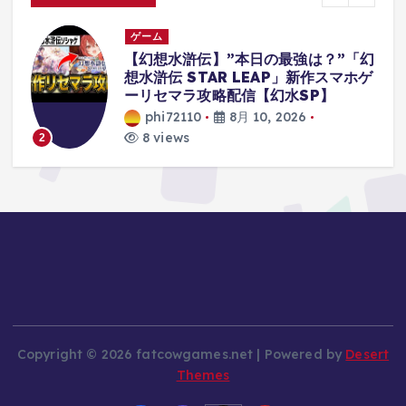
ゲーム
？”「幻
僕はおそらくボディーガードを解雇
作スマホゲ
れます【Mr.President】#ゲーム実
】
況
phi72110
8月 10, 2026
12 views
3
Copyright © 2026 fatcowgames.net | Powered by
Desert
Themes