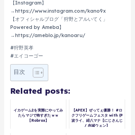
【Instagram】
→https://www.instagram.com/kano9x
【オフィシャルブログ「狩野とアルいてく」
Powered by Ameba】
→https://ameblo.jp/kanoaru/
#狩野英孝
#エイコーゴー
目次
Related posts:
イカゲーム2を実際にやってみ
【APEX】ぜってぇ優勝！ #ロ
たらマジで怖すぎたｗｗ
クフリゲームフェスタ with 伊
【Robrox】
波ライ、緋八マナ【にじさんじ
/ 赤城ウェン】