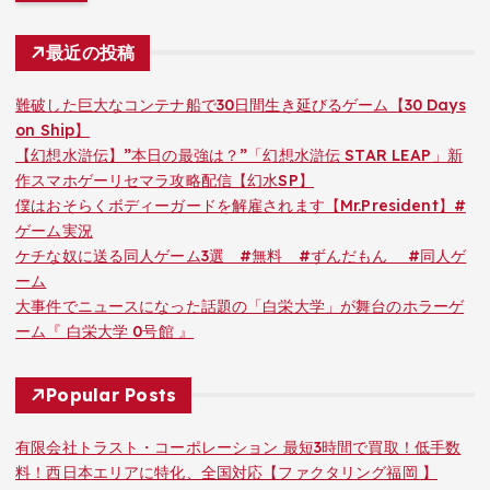
最近の投稿
難破した巨大なコンテナ船で30日間生き延びるゲーム【30 Days
on Ship】
【幻想水滸伝】”本日の最強は？”「幻想水滸伝 STAR LEAP」新
作スマホゲーリセマラ攻略配信【幻水SP】
僕はおそらくボディーガードを解雇されます【Mr.President】#
ゲーム実況
ケチな奴に送る同人ゲーム3選 #無料 #ずんだもん #同人ゲ
ーム
大事件でニュースになった話題の「白栄大学」が舞台のホラーゲ
ーム『 白栄大学 0号館 』
Popular Posts
有限会社トラスト・コーポレーション 最短3時間で買取！低手数
料！西日本エリアに特化、全国対応【ファクタリング福岡 】