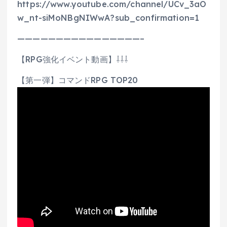
https://www.youtube.com/channel/UCv_3aO
w_nt-siMoNBgNIWwA?sub_confirmation=1
————————————————–
【RPG強化イベント動画】⇩⇩⇩
【第一弾】コマンドRPG TOP20