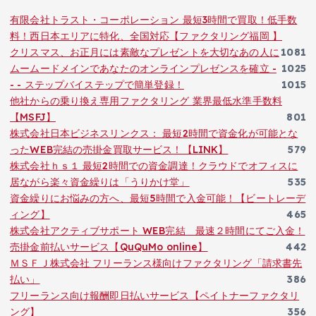
有限会社トラスト・コーポレーション 最短3時間で買取！低手数
料！西日本エリアに特化、全国対応【ファクタリング福岡 】
クリスマス、お正月には素敵なプレゼントを大切なあの人に
1081
ムームードメインであなたのオンラインプレゼンスを確立 -
1025
- - ステップバイステップで簡単登録！
1015
他社からの乗り換え専用ファクタリング 業界最低水準手数料
【MSFJ】
801
株式会社日本ビジネスリンクス： 最短2時間で資金化が可能とな
ったWEB完結の売掛金買取サービス！【LINK】
579
株式会社ｈｓ１ 最短2時間での資金調達！クラウドでオフィスに
居ながら楽々資金繰りは「うりかけ堂」
535
資金繰りにお悩みの方へ、最短5時間で入金可能！【ビートレーデ
ィング】
465
株式会社アクティブサポート WEB完結 最速２時間にてご入金！
売掛金前払いサービス【QuQuMo online】
442
ＭＳＦＪ株式会社 フリーランス様向けファクタリング「請求書先
払い」
386
フリーランス向け報酬即日払いサービス【ペイトナーファクタリ
ング】
356