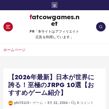
コ
ン
テ
fatcowgames.n
ン
et
ツ
へ
PR「本サイトはアフィリエイト
移
広告を利用しています」
動
ホームページ
【2026年最新】日本が世界に
誇る！至極のJRPG 10選【お
すすめゲーム紹介】
phi72110
ゲーム
3月 22, 2026
0 コメント