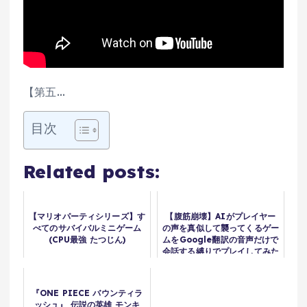
【第五…
目次
Related posts:
【マリオパーティシリーズ】す
【腹筋崩壊】AIがプレイヤー
べてのサバイバルミニゲーム
の声を真似して襲ってくるゲー
(CPU最強 たつじん)
ムをGoogle翻訳の音声だけで
会話する縛りでプレイしてみた
www #ホラーゲーム
#mimesis #shorts
『ONE PIECE バウンティラ
ッシュ』 伝説の英雄 モンキ