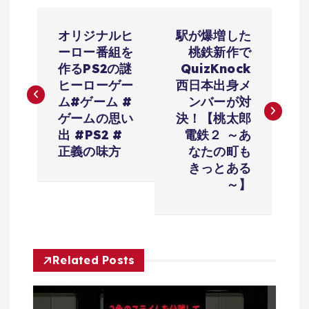
投
オリジナルヒ
駅が爆増した
稿
ーロー番組を
桃鉄新作で
作るPS2の謎
QuizKnock
ナ
ヒーローゲー
西日本出身メ
ム#ゲーム #
ンバーが対
ビ
ゲームの思い
決！【桃太郎
出 #PS2 #
電鉄２ ～あ
ゲ
正義の味方
なたの町も
きっとある
ー
～】
シ
ョ
Related Posts
ン