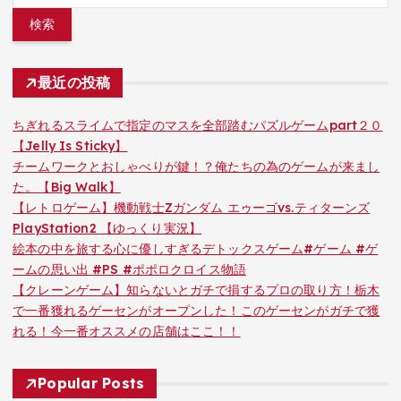
最近の投稿
ちぎれるスライムで指定のマスを全部踏むパズルゲームpart２０
【Jelly Is Sticky】
チームワークとおしゃべりが鍵！？俺たちの為のゲームが来まし
た。【Big Walk】
【レトロゲーム】機動戦士Zガンダム エゥーゴvs.ティターンズ
PlayStation2 【ゆっくり実況】
絵本の中を旅する心に優しすぎるデトックスゲーム#ゲーム #ゲ
ームの思い出 #PS #ポポロクロイス物語
【クレーンゲーム】知らないとガチで損するプロの取り方！栃木
で一番獲れるゲーセンがオープンした！このゲーセンがガチで獲
れる！今一番オススメの店舗はここ！！
Popular Posts