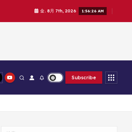
金. 8月 7th, 2026
1:56:27 AM
Subscribe
検