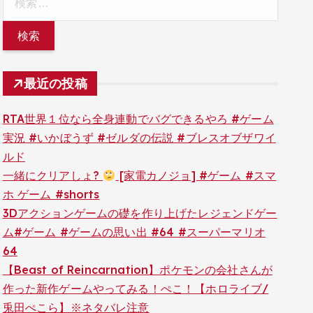
索:
最近の投稿
RTA世界１位なら全身連動でバグできるやろ #ゲーム
実況 #いかぼうず #ゼルダの伝説 #ブレスオブザワイ
ルド
一緒にクリアしょ?
[家電カノジョ] #ゲーム #スマ
ホ ゲーム #shorts
3Dアクションゲームの礎を作り上げたレジェンドゲー
ム#ゲーム #ゲームの思い出 #64 #スーパーマリオ
64
【Beast of Reincarnation】ポケモンの会社さんが
作った新作ゲームやってみる！ぺこ！【ホロライブ/
兎田ぺこら】※ネタバレ注意