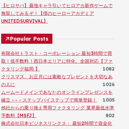
【ヒロサバ】最強キャラ引いてヒロアカ新作ゲームで
無双してみるぞ！【僕のヒーローアカデミア
UNITEDSURVIVAL】
Popular Posts
有限会社トラスト・コーポレーション 最短3時間で買
取！低手数料！西日本エリアに特化、全国対応【ファ
クタリング福岡 】
1082
クリスマス、お正月には素敵なプレゼントを大切なあ
の人に
1026
ムームードメインであなたのオンラインプレゼンスを
確立 - - - ステップバイステップで簡単登録！
1005
他社からの乗り換え専用ファクタリング 業界最低水準
手数料【MSFJ】
802
株式会社日本ビジネスリンクス： 最短2時間で資金化