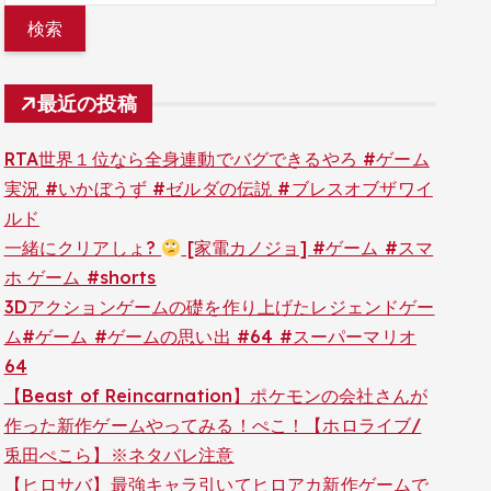
最近の投稿
RTA世界１位なら全身連動でバグできるやろ #ゲーム
実況 #いかぼうず #ゼルダの伝説 #ブレスオブザワイ
ルド
一緒にクリアしょ?
[家電カノジョ] #ゲーム #スマ
ホ ゲーム #shorts
3Dアクションゲームの礎を作り上げたレジェンドゲー
ム#ゲーム #ゲームの思い出 #64 #スーパーマリオ
64
【Beast of Reincarnation】ポケモンの会社さんが
作った新作ゲームやってみる！ぺこ！【ホロライブ/
兎田ぺこら】※ネタバレ注意
【ヒロサバ】最強キャラ引いてヒロアカ新作ゲームで