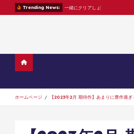
コ
Trending News:
一
緒
に
ク
リ
ア
し
ょ
?
[
家
電
カ
ン
テ
ン
ツ
へ
移
動
ホーム
TVニューストレンド
マ
美容・ダイエット・健康
旅行・グル
ホームページ
【2023年2月 期待作】あまりに豊作過ぎる！遂にゲ