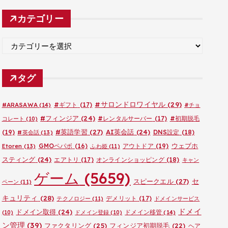
カ
カテゴリー
イ
ブ
カ
テ
ゴ
タグ
リ
ー
#サロンドロワイヤル
(29)
#ARASAWA
(14)
#ギフト
(17)
#チョ
#フィンジア
(24)
#レンタルサーバー
(17)
#初期脱毛
コレート
(10)
#英語学習
(27)
AI英会話
(24)
(19)
DNS設定
(18)
#英会話
(13)
ウェブホ
GMOペパボ
(16)
アウトドア
(19)
Etoren
(13)
ふわ姫
(11)
スティング
(24)
エアトリ
(17)
オンラインショッピング
(18)
キャン
ゲーム
(5659)
セ
スピークエル
(27)
ペーン
(11)
キュリティ
(28)
デメリット
(17)
テクノロジー
(11)
ドメインサービス
ドメイ
ドメイン取得
(24)
ドメイン移管
(14)
(10)
ドメイン登録
(10)
ン管理
(39)
ファクタリング
(25)
フィンジア初期脱毛
(22)
ヘア