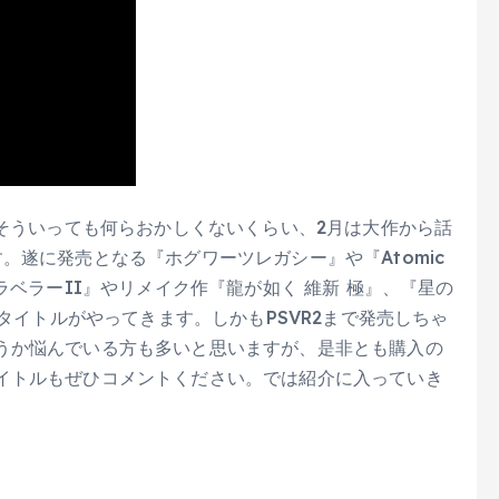
。そういっても何らおかしくないくらい、2月は大作から話
。遂に発売となる『ホグワーツレガシー』や『Atomic
ラベラーII』やリメイク作『龍が如く 維新 極』、『星の
作タイトルがやってきます。しかもPSVR2まで発売しちゃ
うか悩んでいる方も多いと思いますが、是非とも購入の
イトルもぜひコメントください。では紹介に入っていき