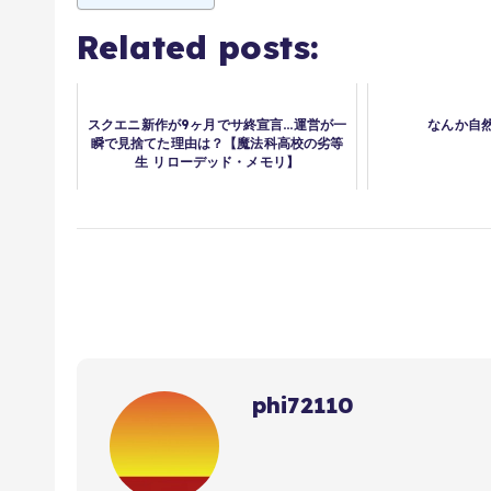
Related posts:
スクエニ新作が9ヶ月でサ終宣言…運営が一
なんか自
瞬で見捨てた理由は？【魔法科高校の劣等
生 リローデッド・メモリ】
phi72110