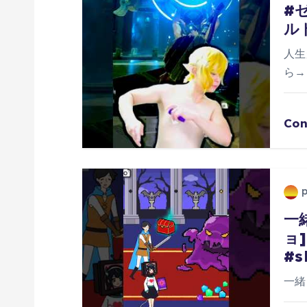
シ
#
ル
ョ
人生
ン
ら→h
Con
一
ョ
#s
一緒