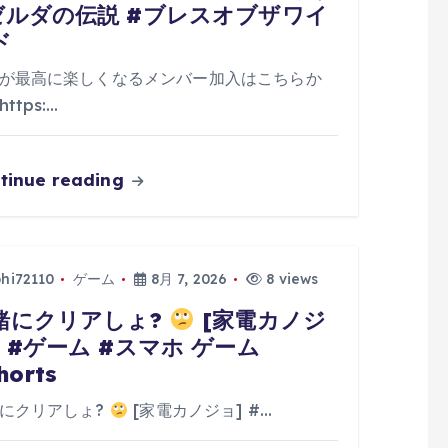
ゼルダの伝説 #ブレスオブザワイ
ド
が最高に楽しくなるメンバー加入はこちらか
ttps:…
tinue reading
phi72110
ゲーム
8月 7, 2026
8 views
緒にクリアしょ?
[家電カノジ
] #ゲーム #スマホ ゲーム
horts
にクリアしょ?
[家電カノジョ] #…