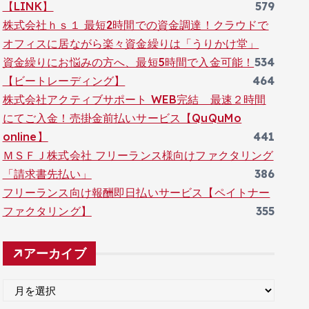
【LINK】
579
株式会社ｈｓ１ 最短2時間での資金調達！クラウドで
オフィスに居ながら楽々資金繰りは「うりかけ堂」
資金繰りにお悩みの方へ、最短5時間で入金可能！
534
【ビートレーディング】
464
株式会社アクティブサポート WEB完結 最速２時間
にてご入金！売掛金前払いサービス【QuQuMo
online】
441
ＭＳＦＪ株式会社 フリーランス様向けファクタリング
「請求書先払い」
386
フリーランス向け報酬即日払いサービス【ペイトナー
ファクタリング】
355
アーカイブ
ア
ー