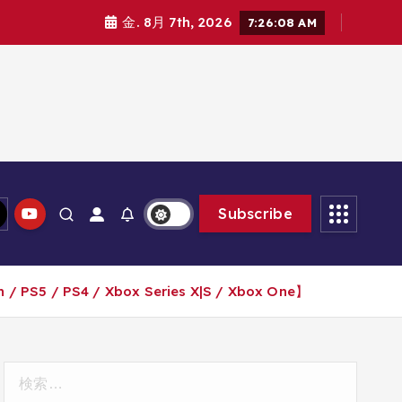
金. 8月 7th, 2026
7:26:09 AM
Subscribe
PS4 / Xbox Series X|S / Xbox One】
検
索: