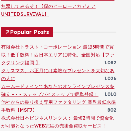
無双してみるぞ！【僕のヒーローアカデミア
UNITEDSURVIVAL】
Popular Posts
有限会社トラスト・コーポレーション 最短3時間で買
取！低手数料！西日本エリアに特化、全国対応【ファ
クタリング福岡 】
1082
クリスマス、お正月には素敵なプレゼントを大切なあ
の人に
1026
ムームードメインであなたのオンラインプレゼンスを
確立 - - - ステップバイステップで簡単登録！
1010
他社からの乗り換え専用ファクタリング 業界最低水準
手数料【MSFJ】
802
株式会社日本ビジネスリンクス： 最短2時間で資金化
が可能となったWEB完結の売掛金買取サービス！