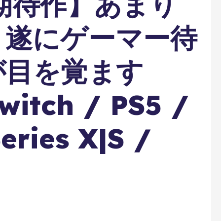
 期待作】あまり
！遂にゲーマー待
が目を覚ます
witch / PS5 /
eries X|S /