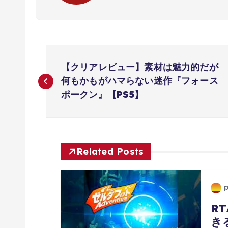
投
【クリアレビュー】素材は魅力的だが
稿
何もかもがハマらない迷作『フォース
ポークン』【PS5】
ナ
ビ
Related Posts
ゲ
ー
R
き