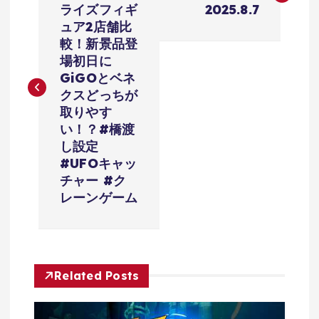
ライズフィギ
2025.8.7
ナ
ュア2店舗比
較！新景品登
ビ
場初日に
GiGOとベネ
ゲ
クスどっちが
取りやす
ー
い！？#橋渡
し設定
シ
#UFOキャッ
チャー #ク
ョ
レーンゲーム
ン
Related Posts