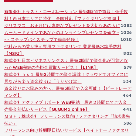
有限会社トラスト・コーポレーション 最短3時間で買取！低手数
料！西日本エリアに特化、全国対応【ファクタリング福岡 】
クリスマス、お正月には素敵なプレゼントを大切なあの人に
1082
ムームードメインであなたのオンラインプレゼンスを確立 -
1026
- - ステップバイステップで簡単登録！
1010
他社からの乗り換え専用ファクタリング 業界最低水準手数料
【MSFJ】
802
株式会社日本ビジネスリンクス： 最短2時間で資金化が可能とな
ったWEB完結の売掛金買取サービス！【LINK】
579
株式会社ｈｓ１ 最短2時間での資金調達！クラウドでオフィスに
居ながら楽々資金繰りは「うりかけ堂」
534
資金繰りにお悩みの方へ、最短5時間で入金可能！【ビートレーデ
ィング】
464
株式会社アクティブサポート WEB完結 最速２時間にてご入金！
売掛金前払いサービス【QuQuMo online】
441
ＭＳＦＪ株式会社 フリーランス様向けファクタリング「請求書先
払い」
386
フリーランス向け報酬即日払いサービス【ペイトナーファクタリ