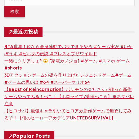
索:
最近の投稿
RTA世界１位なら全身連動でバグできるやろ #ゲーム実況 #いか
ぼうず #ゼルダの伝説 #ブレスオブザワイルド
一緒にクリアしょ?
[家電カノジョ] #ゲーム #スマホ ゲーム
#shorts
3Dアクションゲームの礎を作り上げたレジェンドゲーム#ゲーム
#ゲームの思い出 #64 #スーパーマリオ64
【Beast of Reincarnation】ポケモンの会社さんが作った新作
ゲームやってみる！ぺこ！【ホロライブ/兎田ぺこら】※ネタバレ
注意
【ヒロサバ】最強キャラ引いてヒロアカ新作ゲームで無双してみ
るぞ！【僕のヒーローアカデミアUNITEDSURVIVAL】
Popular Posts