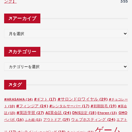
ング】
355
アーカイブ
ア
ー
カ
カテゴリー
イ
ブ
カ
テ
ゴ
タグ
リ
ー
#サロンドロワイヤル
(29)
#ARASAWA
(14)
#ギフト
(17)
#チョコレー
#フィンジア
(24)
#レンタルサーバー
(17)
#初期脱毛
(19)
ト
(10)
#英会
#英語学習
(27)
AI英会話
(24)
DNS設定
(18)
GMO
話
(13)
Etoren
(13)
ウェブホスティング
(24)
ペパボ
(16)
アウトドア
(19)
エアト
ふわ姫
(11)
ゲーム
リ
(17)
オンラインショッピング
(18)