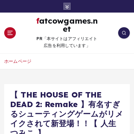
コ
ン
テ
fatcowgames.n
ン
et
ツ
へ
PR「本サイトはアフィリエイト
移
広告を利用しています」
動
ホームページ
【 THE HOUSE OF THE
DEAD 2: Remake 】有名すぎ
るシューティングゲームがリメ
イクされて新登場！！【 人生
つみこ 】