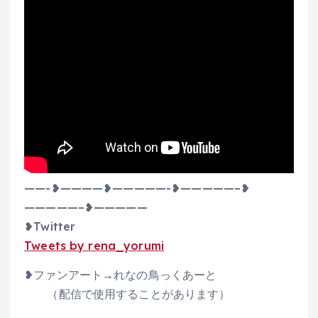
——-❥————❥—————-❥—————–❥
—————–❥—————
❥Twitter
Tweets by rena_yorumi
❥ファンアート→れなの鳥っくあーと
（配信で使用することがあります）