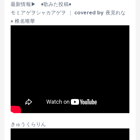
最新情報▶ ♦歌みた投稿♦
モミアゲヲシャカアゲヲ ￤ covered by 夜見れな
× 椎名唯華
きゅうくらりん