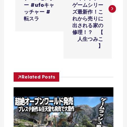
ビ
ー #ufoキャ
ゲームシリー
ッチャー #
ズ最新作！こ
ゲ
転スラ
れから売りに
出される家の
ー
修理！？ 【
人生つみこ
シ
】
ョ
ン
Related Posts