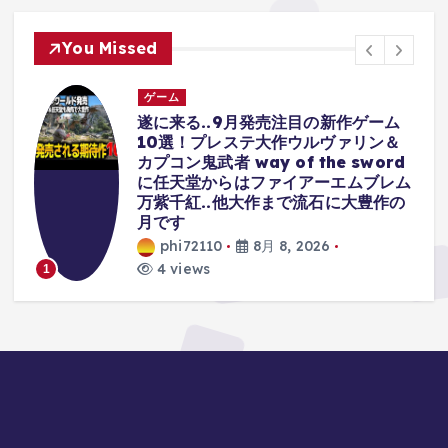
You Missed
ゲーム
ア
遂に来る..9月発売注目の新作ゲーム
僕
10選！プレステ大作ウルヴァリン＆
カプコン鬼武者 way of the sword
に任天堂からはファイアーエムブレム
万紫千紅..他大作まで流石に大豊作の
月です
phi72110
8月 8, 2026
4 views
1