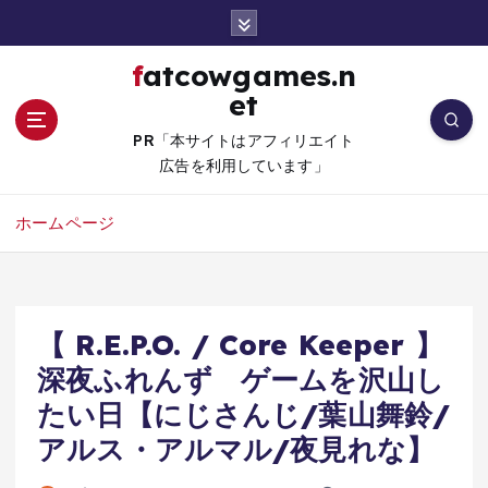
コ
ン
テ
fatcowgames.n
ン
et
ツ
へ
PR「本サイトはアフィリエイト
移
広告を利用しています」
動
ホームページ
【 R.E.P.O. / Core Keeper 】
深夜ふれんず ゲームを沢山し
たい日【にじさんじ/葉山舞鈴/
アルス・アルマル/夜見れな】