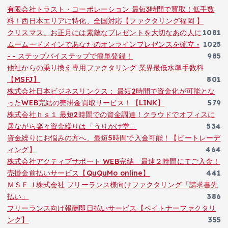
有限会社トラスト・コーポレーション 最短3時間で買取！低手数
料！西日本エリアに特化、全国対応【ファクタリング福岡 】
クリスマス、お正月には素敵なプレゼントを大切なあの人に
1081
ムームードメインであなたのオンラインプレゼンスを確立 -
1025
- - ステップバイステップで簡単登録！
985
他社からの乗り換え専用ファクタリング 業界最低水準手数料
【MSFJ】
801
株式会社日本ビジネスリンクス： 最短2時間で資金化が可能とな
ったWEB完結の売掛金買取サービス！【LINK】
579
株式会社ｈｓ１ 最短2時間での資金調達！クラウドでオフィスに
居ながら楽々資金繰りは「うりかけ堂」
534
資金繰りにお悩みの方へ、最短5時間で入金可能！【ビートレーデ
ィング】
464
株式会社アクティブサポート WEB完結 最速２時間にてご入金！
売掛金前払いサービス【QuQuMo online】
441
ＭＳＦＪ株式会社 フリーランス様向けファクタリング「請求書先
払い」
386
フリーランス向け報酬即日払いサービス【ペイトナーファクタリ
ング】
355