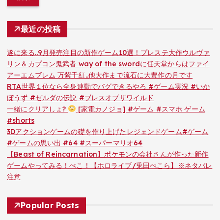
最近の投稿
遂に来る..9月発売注目の新作ゲーム10選！プレステ大作ウルヴァ
リン＆カプコン鬼武者 way of the swordに任天堂からはファイ
アーエムブレム 万紫千紅..他大作まで流石に大豊作の月です
RTA世界１位なら全身連動でバグできるやろ #ゲーム実況 #いか
ぼうず #ゼルダの伝説 #ブレスオブザワイルド
一緒にクリアしょ?
[家電カノジョ] #ゲーム #スマホ ゲーム
#shorts
3Dアクションゲームの礎を作り上げたレジェンドゲーム#ゲーム
#ゲームの思い出 #64 #スーパーマリオ64
【Beast of Reincarnation】ポケモンの会社さんが作った新作
ゲームやってみる！ぺこ！【ホロライブ/兎田ぺこら】※ネタバレ
注意
Popular Posts