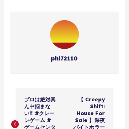
phi72110
投
プロは絶対真
【 Creepy
稿
ん中掴まな
Shift:
い!! #クレー
House For
ナ
ンゲーム #
Sale 】深夜
ゲームセンタ
バイトホラー