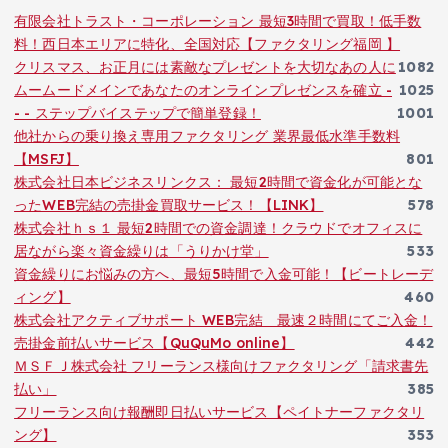
有限会社トラスト・コーポレーション 最短3時間で買取！低手数
料！西日本エリアに特化、全国対応【ファクタリング福岡 】
クリスマス、お正月には素敵なプレゼントを大切なあの人に
1082
ムームードメインであなたのオンラインプレゼンスを確立 -
1025
- - ステップバイステップで簡単登録！
1001
他社からの乗り換え専用ファクタリング 業界最低水準手数料
【MSFJ】
801
株式会社日本ビジネスリンクス： 最短2時間で資金化が可能とな
ったWEB完結の売掛金買取サービス！【LINK】
578
株式会社ｈｓ１ 最短2時間での資金調達！クラウドでオフィスに
居ながら楽々資金繰りは「うりかけ堂」
533
資金繰りにお悩みの方へ、最短5時間で入金可能！【ビートレーデ
ィング】
460
株式会社アクティブサポート WEB完結 最速２時間にてご入金！
売掛金前払いサービス【QuQuMo online】
442
ＭＳＦＪ株式会社 フリーランス様向けファクタリング「請求書先
払い」
385
フリーランス向け報酬即日払いサービス【ペイトナーファクタリ
ング】
353