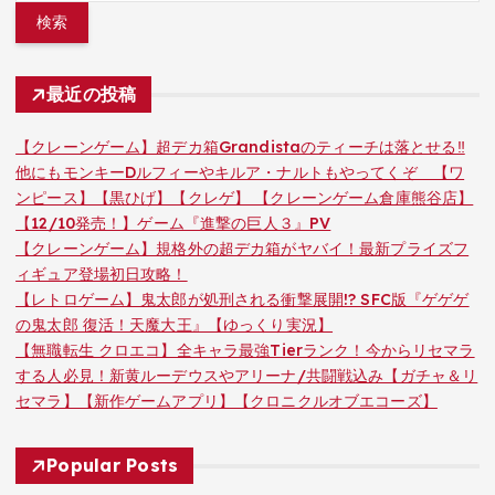
最近の投稿
【クレーンゲーム】超デカ箱Grandistaのティーチは落とせる‼︎
他にもモンキーDルフィーやキルア・ナルトもやってくぞ 【ワ
ンピース】【黒ひげ】【クレゲ】 【クレーンゲーム倉庫熊谷店】
【12/10発売！】ゲーム『進撃の巨人３』PV
【クレーンゲーム】規格外の超デカ箱がヤバイ！最新プライズフ
ィギュア登場初日攻略！
【レトロゲーム】鬼太郎が処刑される衝撃展開!? SFC版『ゲゲゲ
の鬼太郎 復活！天魔大王』【ゆっくり実況】
【無職転生 クロエコ】全キャラ最強Tierランク！今からリセマラ
する人必見！新黄ルーデウスやアリーナ/共闘戦込み【ガチャ＆リ
セマラ】【新作ゲームアプリ】【クロニクルオブエコーズ】
Popular Posts