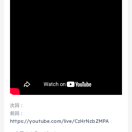
次回：
前回：
https://youtube.com/live/CzHrNzbZMPA