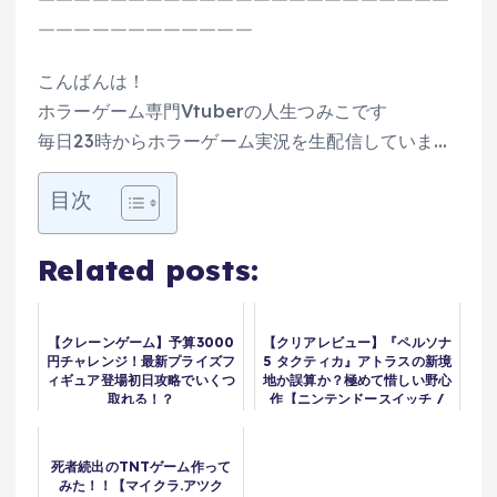
￣￣￣￣￣￣￣￣￣￣￣￣￣￣￣￣￣￣￣￣￣￣￣
￣￣￣￣￣￣￣￣￣￣￣￣
こんばんは！
ホラーゲーム専門Vtuberの人生つみこです
毎日23時からホラーゲーム実況を生配信していま…
目次
Related posts:
【クレーンゲーム】予算3000
【クリアレビュー】『ペルソナ
円チャレンジ！最新プライズフ
5 タクティカ』アトラスの新境
ィギュア登場初日攻略でいくつ
地か誤算か？極めて惜しい野心
取れる！？
作【ニンテンドースイッチ /
PS5 / PS4 / XBOX】
死者続出のTNTゲーム作って
みた！！【マイクラ.アツク