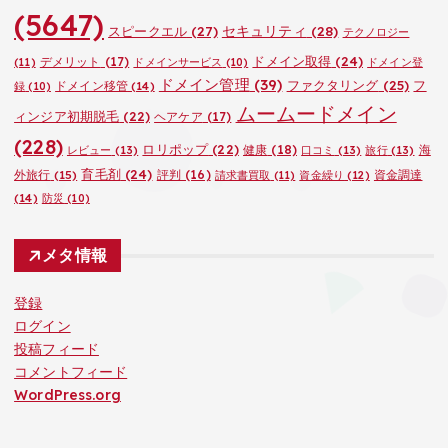
(5647)
セキュリティ
(28)
スピークエル
(27)
テクノロジー
ドメイン取得
(24)
デメリット
(17)
(11)
ドメインサービス
(10)
ドメイン登
ドメイン管理
(39)
ファクタリング
(25)
フ
ドメイン移管
(14)
録
(10)
ムームードメイン
ィンジア初期脱毛
(22)
ヘアケア
(17)
(228)
ロリポップ
(22)
健康
(18)
海
レビュー
(13)
口コミ
(13)
旅行
(13)
育毛剤
(24)
外旅行
(15)
評判
(16)
資金調達
請求書買取
(11)
資金繰り
(12)
(14)
防災
(10)
メタ情報
登録
ログイン
投稿フィード
コメントフィード
WordPress.org