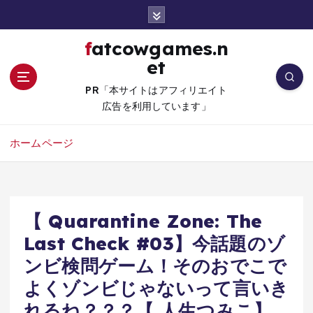
コ
ン
テ
fatcowgames.n
ン
et
ツ
へ
PR「本サイトはアフィリエイト
移
広告を利用しています」
動
ホームページ
【 Quarantine Zone: The
Last Check #03】今話題のゾ
ンビ検問ゲーム！そのおでこで
よくゾンビじゃないって言いき
れるね？？？【 人生つみこ】