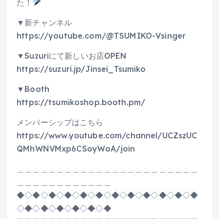
た！
▼新チャンネル
https://youtube.com/@TSUMIKO-Vsinger
▼Suzuriにて新しいお店OPEN
https://suzuri.jp/Jinsei_Tsumiko
▼Booth
https://tsumikoshop.booth.pm/
メンバーシップはこちら
https://www.youtube.com/channel/UCZszUC
QMhWNVMxp6CSoyWoA/join
＿＿＿＿＿＿＿＿＿＿＿＿＿＿＿＿＿＿＿＿＿＿＿
＿＿＿＿＿＿＿＿＿＿＿＿
◆◇◆◇◆◇◆◇◆◇◆◇◆◇◆◇◆◇◆◇◆◇◆
◇◆◇◆◇◆◇◆◇◆◇◆