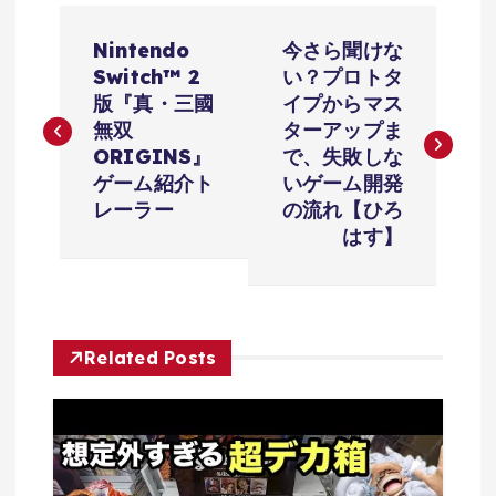
投
Nintendo
今さら聞けな
稿
Switch™ 2
い？プロトタ
版『真・三國
イプからマス
ナ
無双
ターアップま
ORIGINS』
で、失敗しな
ビ
ゲーム紹介ト
いゲーム開発
レーラー
の流れ【ひろ
ゲ
はす】
ー
シ
Related Posts
ョ
ン